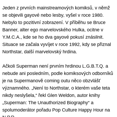
Jeden z prvních mainstreamových komiksů, v němž
se objevili gayové nebo lesby, vyšel v roce 1980.
Nebylo to pozitivní zobrazení. V příběhu se Bruce
Banner, alter ego marvelovského Hulka, ocitne v
Y.M.C.A., kde se ho dva gayové pokusí znásilnit.
Situace se začala vyvíjet v roce 1992, kdy se přiznal
Northstar, další marvelovský hrdina.
Ačkoli Superman není prvním hrdinou L.G.B.T.Q. a
nebude ani posledním, podle komiksových odborníků
je na Supermanově coming outu něco obzvlášť
významného. „Není to Northstar, o kterém vaše teta
nikdy neslyšela,“ řekl Glen Weldon, autor knihy
„Superman: The Unauthorized Biography“ a
spolumoderátor pořadu Pop Culture Happy Hour na