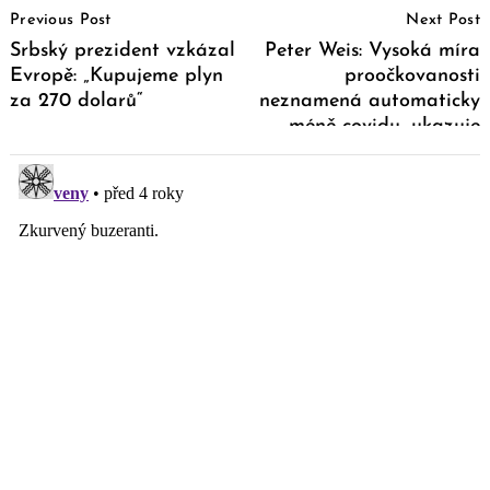
Previous Post
Next Post
Navigation
Srbský prezident vzkázal
Peter Weis: Vysoká míra
Evropě: „Kupujeme plyn
proočkovanosti
za 270 dolarů“
neznamená automaticky
méně covidu, ukazuje
výzkum