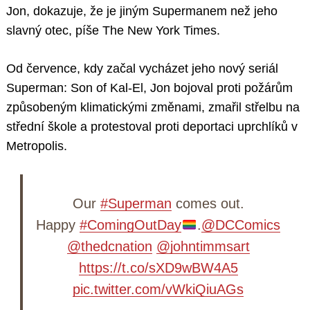
Jon, dokazuje, že je jiným Supermanem než jeho
slavný otec, píše The New York Times.
Od července, kdy začal vycházet jeho nový seriál
Superman: Son of Kal-El, Jon bojoval proti požárům
způsobeným
klimatickými změnami, zmařil střelbu na
střední škole a protestoval proti deportaci uprchlíků v
Metropolis.
Our
#Superman
comes out.
Happy
#ComingOutDay
.
@DCComics
@thedcnation
@johntimmsart
https://t.co/sXD9wBW4A5
pic.twitter.com/vWkiQiuAGs