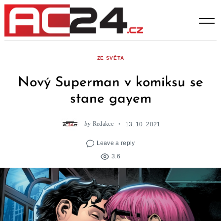
Skip
to
content
ZE SVĚTA
Nový Superman v komiksu se
stane gayem
by
Redakce
13. 10. 2021
Leave a reply
3.6