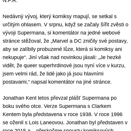
N.P.R.
Nedávný vývoj, který komiksy mapují, se setkal s
určitým ohlasem. V srpnu, když se začaly šířit zvěsti o
vývoji Supermana, si komentátor na jedné webové
stránce stěžoval, že „Marvel a DC zničily své postavy,
aby se zalíbily probuzené lůze, která si komiksy ani
nekupuje“. Jiní však nad novinkou jásali: „Je hezké
vidět, že queer superhrdinové jsou nyní více v kurzu,
jsem velmi rád, že lidé jako já jsou hlavními
postavami,“ napsal komentátor na jiné stránce.
Jonathan Kent letos převzal plášť Supermana po
boku svého otce. Verze Supermana s Clarkem
Kentem byla představena v roce 1938. V roce 1996
se oženil s Lois Laneovou. Jonathan byl představen v
roce 2015 a – přeskočme spoustu komiksových