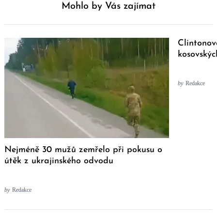
Mohlo by Vás zajímat
Clintonov
kosovskýc
by
Redakce
Nejméně 30 mužů zemřelo při pokusu o
útěk z ukrajinského odvodu
by
Redakce
Post