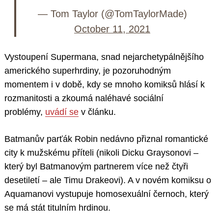
— Tom Taylor (@TomTaylorMade)
October 11, 2021
Vystoupení Supermana, snad nejarchetypálnějšího
amerického superhrdiny, je pozoruhodným
momentem i v době, kdy se mnoho komiksů hlásí k
rozmanitosti a zkoumá naléhavé sociální
problémy,
uvádí se
v článku.
Batmanův parťák Robin nedávno přiznal romantické
city k mužskému příteli (nikoli Dicku Graysonovi –
který byl Batmanovým partnerem více než čtyři
desetiletí – ale Timu Drakeovi). A v novém komiksu o
Aquamanovi vystupuje homosexuální černoch, který
se má stát titulním hrdinou.