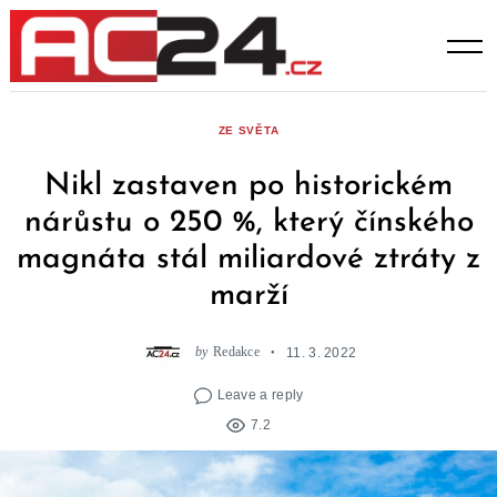
Skip
to
content
ZE SVĚTA
Nikl zastaven po historickém
nárůstu o 250 %, který čínského
magnáta stál miliardové ztráty z
marží
by
Redakce
11. 3. 2022
Leave a reply
7.2