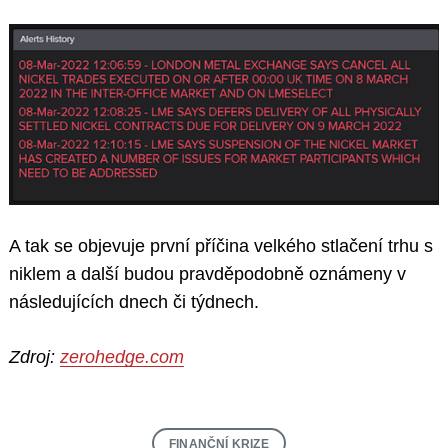
A tak se objevuje první příčina velkého stlačení trhu s
niklem a další budou pravděpodobně oznámeny v
následujících dnech či týdnech.
Zdroj:
zerohedge.com
FINANČNÍ KRIZE