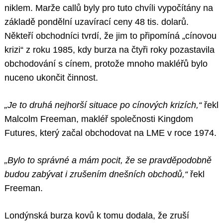
niklem. Marže callů byly pro tuto chvíli vypočítány na
základě pondělní uzavírací ceny 48 tis. dolarů.
Někteří obchodníci tvrdí, že jim to připomíná „cínovou
krizi“ z roku 1985, kdy burza na čtyři roky pozastavila
obchodování s cínem, protože mnoho makléřů bylo
nuceno ukončit činnost.
„Je to druhá nejhorší situace po cínových krizích,“
řekl
Malcolm Freeman, makléř společnosti Kingdom
Futures, který začal obchodovat na LME v roce 1974.
„Bylo to správné a mám pocit, že se pravděpodobně
budou zabývat i zrušením dnešních obchodů,“
řekl
Freeman.
Londýnská burza kovů k tomu dodala, že zruší