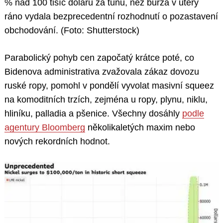
% nad 100 tisíc dolarů za tunu, než burza v úterý
ráno vydala bezprecedentní rozhodnutí o pozastavení
obchodování. (Foto: Shutterstock)
Parabolický pohyb cen započatý krátce poté, co
Bidenova administrativa zvažovala zákaz dovozu
ruské ropy, pomohl v pondělí vyvolat masivní squeez
na komoditních trzích, zejména u ropy, plynu, niklu,
hliníku, palladia a pšenice. Všechny dosáhly
podle
agentury Bloomberg
několikaletých maxim nebo
nových rekordních hodnot.