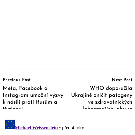
Post
Previous Post
Next Post
Navigation
Meta, Facebook a
WHO doporučila
Instagram umožní výzvy
Ukrajině zničit patogeny
k násilí proti Rusům a
ve zdravotnických
Putinovi
laboratořích, aby se
zabránilo šíření nákazy