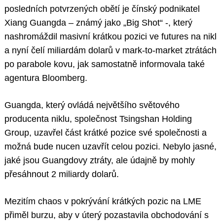
posledních potvrzených obětí je čínský podnikatel
Xiang Guangda – známý jako „Big Shot“ -, který
nashromáždil masivní krátkou pozici ve futures na nikl
a nyní čelí miliardám dolarů v mark-to-market ztrátách
po parabole kovu, jak samostatně informovala také
agentura Bloomberg.
Guangda, který ovládá největšího světového
producenta niklu, společnost Tsingshan Holding
Group, uzavřel část krátké pozice své společnosti a
možná bude nucen uzavřít celou pozici. Nebylo jasné,
jaké jsou Guangdovy ztráty, ale údajně by mohly
přesáhnout 2 miliardy dolarů.
Mezitím chaos v pokrývání krátkých pozic na LME
přiměl burzu, aby v úterý pozastavila obchodování s