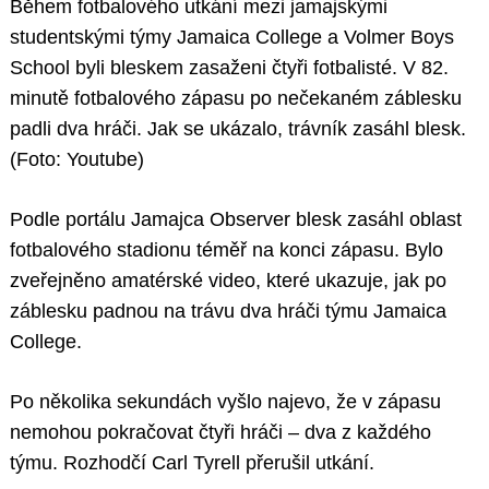
Během fotbalového utkání mezi jamajskými
studentskými týmy Jamaica College a Volmer Boys
School byli bleskem zasaženi čtyři fotbalisté. V 82.
minutě fotbalového zápasu po nečekaném záblesku
padli dva hráči. Jak se ukázalo, trávník zasáhl blesk.
(Foto: Youtube)
Podle portálu Jamajca Observer blesk zasáhl oblast
fotbalového stadionu téměř na konci zápasu. Bylo
zveřejněno amatérské video, které ukazuje, jak po
záblesku padnou na trávu dva hráči týmu Jamaica
College.
Po několika sekundách vyšlo najevo, že v zápasu
nemohou pokračovat čtyři hráči – dva z každého
týmu. Rozhodčí Carl Tyrell přerušil utkání.