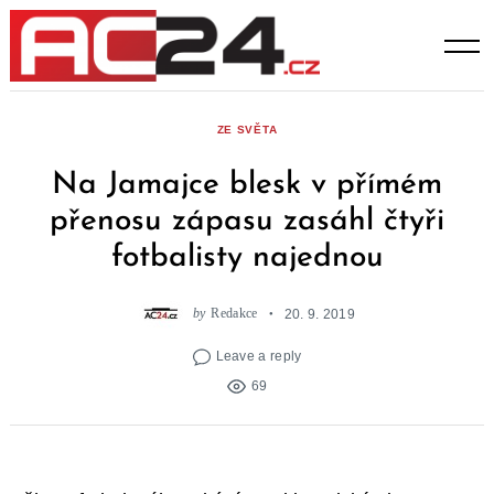
Skip
to
content
ZE SVĚTA
Na Jamajce blesk v přímém
přenosu zápasu zasáhl čtyři
fotbalisty najednou
by
Redakce
20. 9. 2019
Leave a reply
69