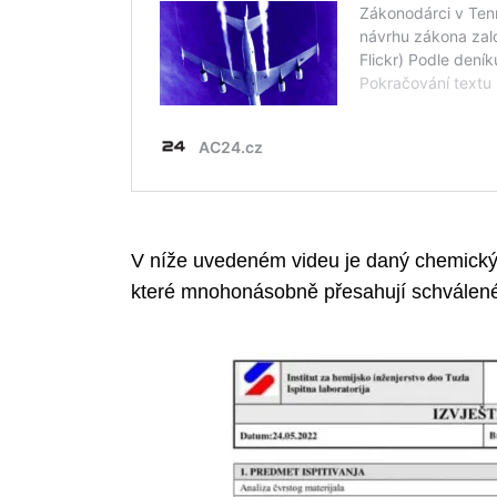
V níže uvedeném videu je daný chemický r
které mnohonásobně přesahují schválené 