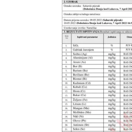
Search
for: