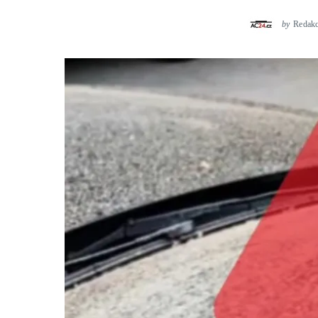
by
Redak