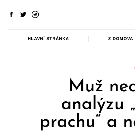
Skip
to
Facebook
Twitter
Telegram
content
HLAVNÍ STRÁNKA
Z DOMOVA
Muž nec
analýzu 
prachu“ a ne