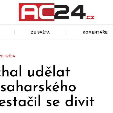
ZE SVĚTA
KOMENTÁŘE
ZE SVĚTA
hal udělat
„saharského
stačil se divit