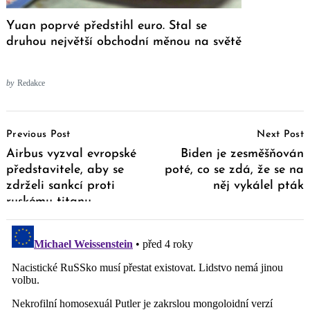
Yuan poprvé předstihl euro. Stal se
druhou největší obchodní měnou na světě
by
Redakce
Post
Previous Post
Next Post
Navigation
Airbus vyzval evropské
Biden je zesměšňován
představitele, aby se
poté, co se zdá, že se na
zdrželi sankcí proti
něj vykálel pták
ruskému titanu