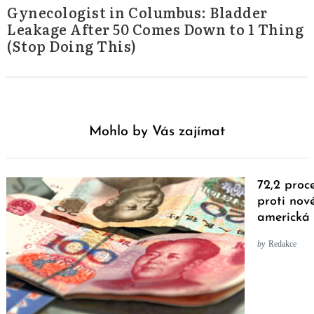
Gynecologist in Columbus: Bladder
Leakage After 50 Comes Down to 1 Thing
(Stop Doing This)
Mohlo by Vás zajímat
72,2 proc
proti nov
americká 
by
Redakce