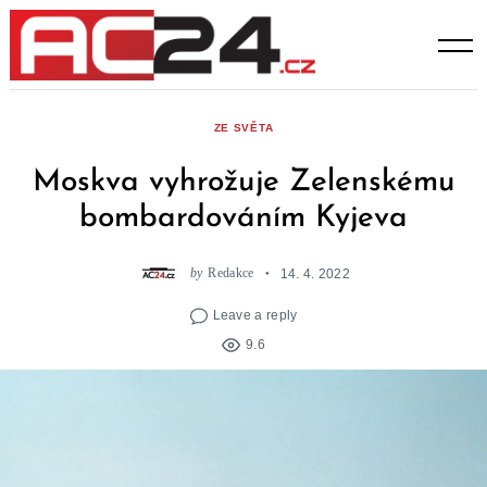
Skip
to
content
ZE SVĚTA
Moskva vyhrožuje Zelenskému
bombardováním Kyjeva
by
Redakce
14. 4. 2022
Leave a reply
9.6