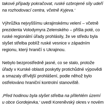
takové případy pokračovat, ruské ozbrojené síly udeří
na rozhodovací centra, včetně Kyjeva.‘
Výhrůžka nejvyššímu ukrajinskému velení – včetně
prezidenta Volodymyra Zelenského – přišla poté, co
ruské regionální úřady prohlásily, že ve středu byla
slyšet střelba poblíž ruské vesnice v západním
regionu, který hraničí s Ukrajinou.
Nebylo bezprostředně jasné, co se stalo, protože
úřady v Kurské oblasti poskytly protichůdné výpovědi
a smazaly dřívější prohlášení, podle něhož bylo
ostřelováno hraniční kontrolní stanoviště.
‚Před hodinou byla slyšet střelba na přilehlém území
u obce Gordejevka,‘
uvedl Koreněvský okres v novém