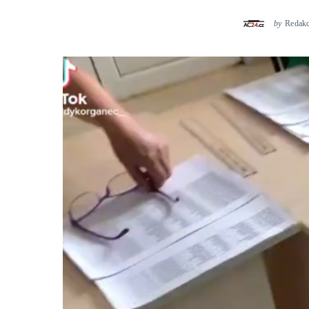
by
Redak