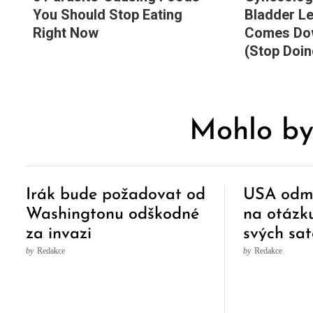
You Should Stop Eating
Bladder L
Right Now
Comes Dow
(Stop Doin
Mohlo by
Irák bude požadovat od
USA odmí
Washingtonu odškodné
na otázk
za invazi
svých sat
by
Redakce
by
Redakce