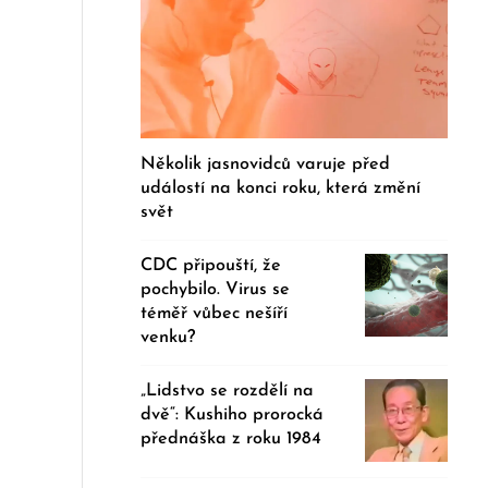
Několik jasnovidců varuje před
událostí na konci roku, která změní
svět
CDC připouští, že
pochybilo. Virus se
téměř vůbec nešíří
venku?
„Lidstvo se rozdělí na
dvě“: Kushiho prorocká
přednáška z roku 1984