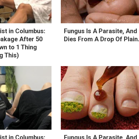
st in Columbus:
Fungus Is A Parasite, And 
eakage After 50
Dies From A Drop Of Plain.
n to 1 Thing
g This)
st in Columbus:
Fungus Is A Parasite, And 