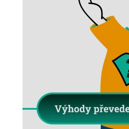
Search
for: