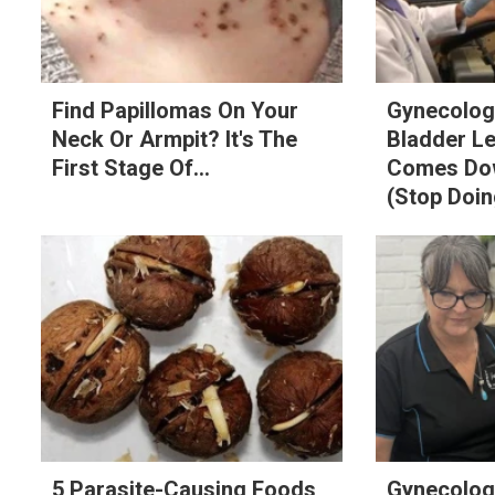
Find Papillomas On Your
Gynecologi
Neck Or Armpit? It's The
Bladder L
First Stage Of...
Comes Dow
(Stop Doin
5 Parasite-Causing Foods
Gynecologi