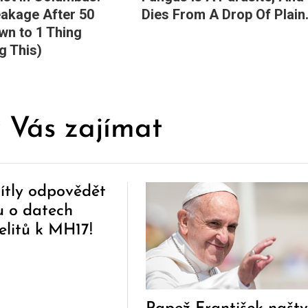
eakage After 50
Dies From A Drop Of Plain.
n to 1 Thing
g This)
 Vás zajímat
tly odpovědět
u o datech
elitů k MH17!