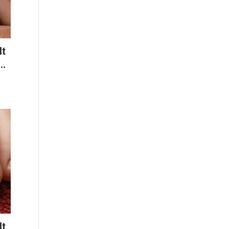
It
..
It