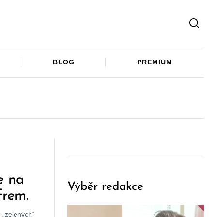
Facebook
Twitter
Telegram
BLOG
PREMIUM
e na
Výběr redakce
frem.
 „zelených“