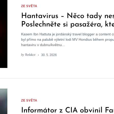
ZE SVĚTA
Hantavirus – Něco tady nes
Poslechněte si pasažéra, kt
na výletní lodi
Kasem Ibn Hattuta je jordánský travel blogger a content cr
byl přímo na palubě výletní lodi MV Hondius během propu
hantaviru v dubnu/květnu...
by
Redakce
30. 5. 2026
ZE SVĚTA
Informátor z CIA obvinil Fa