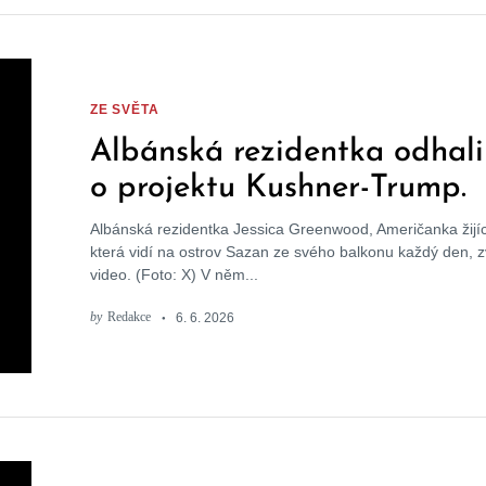
ZE SVĚTA
Albánská rezidentka odhalil
o projektu Kushner-Trump.
Pravda vyšla najevo
Albánská rezidentka Jessica Greenwood, Američanka žijící
která vidí na ostrov Sazan ze svého balkonu každý den, z
video. (Foto: X) V něm...
by
Redakce
6. 6. 2026