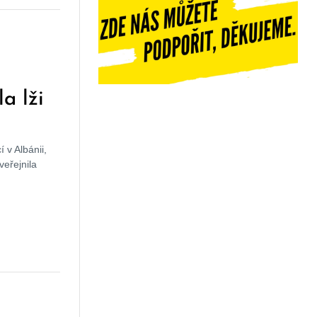
a lži
 v Albánii,
veřejnila