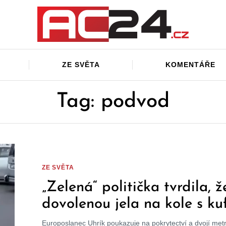
ZE SVĚTA
KOMENTÁŘE
Tag: podvod
ZE SVĚTA
„Zelená“ politička tvrdila, ž
dovolenou jela na kole s ku
Realita byla úplně jiná
Europoslanec Uhrík poukazuje na pokrytectví a dvojí metr