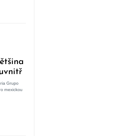
ětšina
uvnitř
éria Grupo
pro mexickou