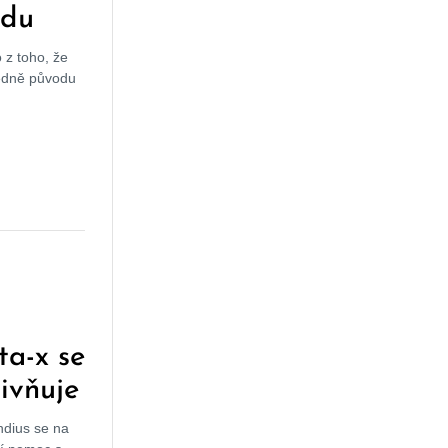
idu
 z toho, že
ledně původu
ta-x se
livňuje
ndius se na