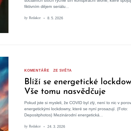
sociálních sítích rychle šíří konspirační teorie, které spoj
fiktivním dějem seriálu...
by
Redakce
8. 5. 2026
KOMENTÁŘE
ZE SVĚTA
Blíží se energetické lockdo
Vše tomu nasvědčuje
Pokud jste si mysleli, že COVID byl zlý, není to nic v poro
energetickými lockdowny, které se nyní prosazují. (Foto:
Depositphotos) Mezinárodní energetická...
by
Redakce
24. 3. 2026