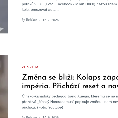
politiků v EU. (Foto: Facebook / Milan Uhrik) Kážou lidem 
kole, omezovat auta...
by
Redakce
15. 7. 2026
ZE SVĚTA
Změna se blíží: Kolaps záp
impéria. Přichází reset a n
Čínsko-kanadský pedagog Jiang Xueqin, kterému se na i
přezdívá „čínský Nostradamus“ popisuje změnu, která ne
přichází. (Foto: Youtube)
by
Redakce
19. 6. 2026