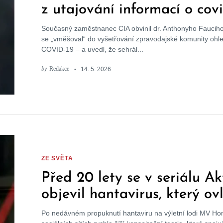
z utajování informací o cov
během svědectví
Současný zaměstnanec CIA obvinil dr. Anthonyho Fauciho
se „vměšoval“ do vyšetřování zpravodajské komunity oh
COVID-19 – a uvedl, že sehrál...
by
Redakce
14. 5. 2026
ZE SVĚTA
Před 20 lety se v seriálu Ak
objevil hantavirus, který ov
populaci
Po nedávném propuknutí hantaviru na výletní lodi MV Ho