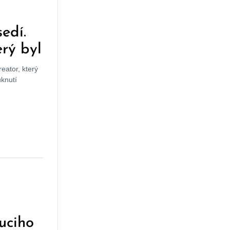
edí.
erý byl
eator, který
knutí
uciho