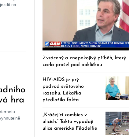
jezdit na
Zvrácený a znepokojivý příběh, který
zcela prošel pod pokličkou
HIV-AIDS je prý
podvod světového
adního
rozsahu. Lékařka
ová hra
předložila fakta
nternetu
„Kráčející zombies v
vyhnutelně
ulicích.“ Takto vypadají
ulice americké Filadelfie