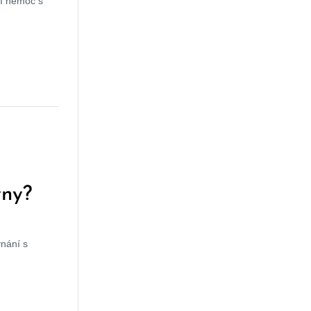
ují nemoc s
wny?
vnání s