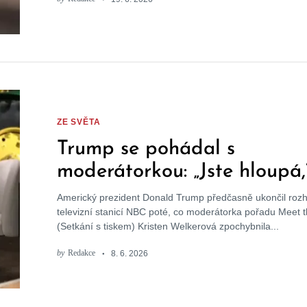
ZE SVĚTA
Trump se pohádal s
moderátorkou: „Jste hloupá,
prohlásil a odešel ze studia
Americký prezident Donald Trump předčasně ukončil rozh
televizní stanicí NBC poté, co moderátorka pořadu Meet 
(Setkání s tiskem) Kristen Welkerová zpochybnila...
by
Redakce
8. 6. 2026