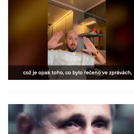
Search
for: