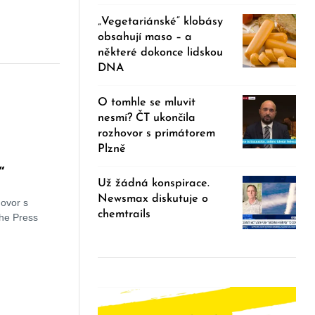
„Vegetariánské“ klobásy
obsahují maso – a
některé dokonce lidskou
DNA
O tomhle se mluvit
nesmí? ČT ukončila
rozhovor s primátorem
Plzně
“
Už žádná konspirace.
Newsmax diskutuje o
ovor s
chemtrails
the Press