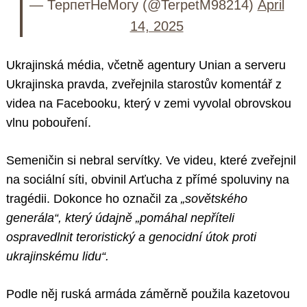
— ТерпетНеМогу (@TerpetM98214)
April
14, 2025
Ukrajinská média, včetně agentury Unian a serveru
Ukrajinska pravda, zveřejnila starostův komentář z
videa na Facebooku, který v zemi vyvolal obrovskou
vlnu pobouření.
Semeničin si nebral servítky. Ve videu, které zveřejnil
na sociální síti, obvinil Arťucha z přímé spoluviny na
tragédii. Dokonce ho označil za
„sovětského
generála“, který údajně „pomáhal nepříteli
ospravedlnit teroristický a genocidní útok proti
ukrajinskému lidu“.
Podle něj ruská armáda záměrně použila kazetovou