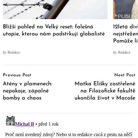
Bližší pohled na Velký reset: falešná
12letá dí
utopie, kterou nám podstrkují globalisté
nejstřežen
Pomůže li
by
Redakce
by
Redakce
Post
Previous Post
Next Post
Navigation
Atény v plamenech:
Matka Elišky zastřelené
nepokoje, zápalné
na Filozofické fakultě
bomby a chaos
ukončila život v Macoše