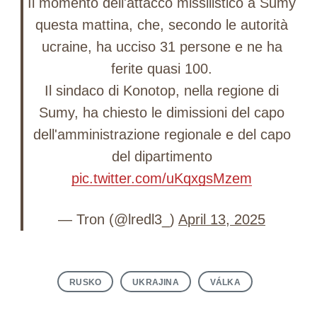
Il momento dell'attacco missilistico a Sumy
questa mattina, che, secondo le autorità
ucraine, ha ucciso 31 persone e ne ha
ferite quasi 100.
Il sindaco di Konotop, nella regione di
Sumy, ha chiesto le dimissioni del capo
dell'amministrazione regionale e del capo
del dipartimento
pic.twitter.com/uKqxgsMzem
— Tron (@lredl3_)
April 13, 2025
RUSKO
UKRAJINA
VÁLKA