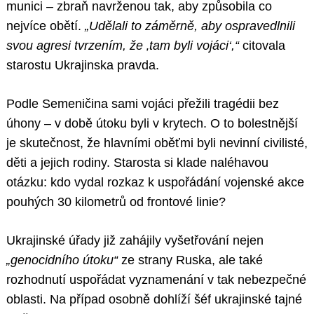
munici – zbraň navrženou tak, aby způsobila co
nejvíce obětí.
„Udělali to záměrně, aby ospravedlnili
svou agresi tvrzením, že ‚tam byli vojáci‘,“
citovala
starostu Ukrajinska pravda.
Podle Semeničina sami vojáci přežili tragédii bez
úhony – v době útoku byli v krytech. O to bolestnější
je skutečnost, že hlavními oběťmi byli nevinní civilisté,
děti a jejich rodiny. Starosta si klade naléhavou
otázku: kdo vydal rozkaz k uspořádání vojenské akce
pouhých 30 kilometrů od frontové linie?
Ukrajinské úřady již zahájily vyšetřování nejen
„genocidního útoku“
ze strany Ruska, ale také
rozhodnutí uspořádat vyznamenání v tak nebezpečné
oblasti. Na případ osobně dohlíží šéf ukrajinské tajné