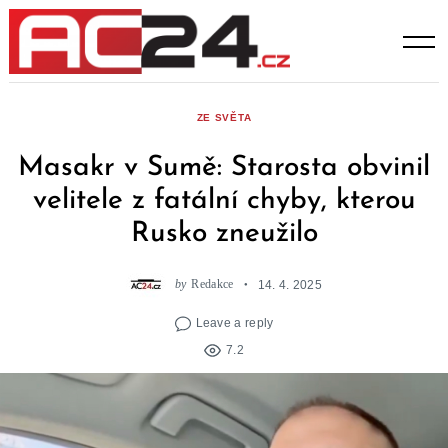
Skip
to
content
ZE SVĚTA
Masakr v Sumě: Starosta obvinil
velitele z fatální chyby, kterou
Rusko zneužilo
by
Redakce
14. 4. 2025
Leave a reply
7.2