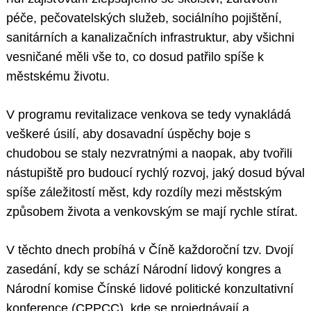
péče, pečovatelských služeb, sociálního pojištění,
sanitárních a kanalizačních infrastruktur, aby všichni
vesničané měli vše to, co dosud patřilo spíše k
městskému životu.
V programu revitalizace venkova se tedy vynakládá
veškeré úsilí, aby dosavadní úspěchy boje s
chudobou se staly nezvratnými a naopak, aby tvořili
nástupiště pro budoucí rychlý rozvoj, jaký dosud býval
spíše záležitostí měst, kdy rozdíly mezi městským
způsobem života a venkovským se mají rychle stírat.
V těchto dnech probíhá v Číně každoroční tzv. Dvojí
zasedání, kdy se schází Národní lidový kongres a
Národní komise Čínské lidové politické konzultativní
konference (CPPCC), kde se projednávají a