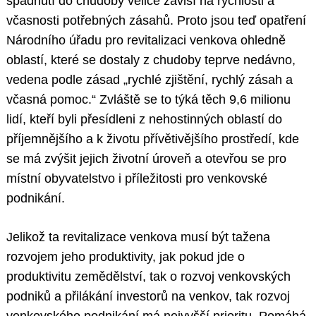
spadnutí do chudoby velice závisí na rychlosti a
včasnosti potřebných zásahů. Proto jsou teď opatření
Národního úřadu pro revitalizaci venkova ohledně
oblastí, které se dostaly z chudoby teprve nedávno,
vedena podle zásad „rychlé zjištění, rychlý zásah a
včasná pomoc.“ Zvláště se to týká těch 9,6 milionu
lidí, kteří byli přesídleni z nehostinných oblastí do
příjemnějšího a k životu přívětivějšího prostředí, kde
se má zvýšit jejich životní úroveň a otevřou se pro
místní obyvatelstvo i příležitosti pro venkovské
podnikání.
Jelikož ta revitalizace venkova musí být tažena
rozvojem jeho produktivity, jak pokud jde o
produktivitu zemědělství, tak o rozvoj venkovských
podniků a přilákání investorů na venkov, tak rozvoj
venkovského podnikání má nejvyšší prioritu. Pomáhá