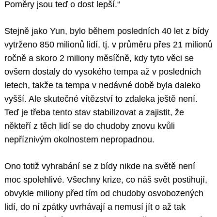
Poměry jsou teď o dost lepší.“
Stejně jako Yun, bylo během posledních 40 let z bídy
vytrženo 850 milionů lidí, tj. v průměru přes 21 milionů
ročně a skoro 2 miliony měsíčně, kdy tyto věci se
ovšem dostaly do vysokého tempa až v posledních
letech, takže ta tempa v nedávné době byla daleko
vyšší. Ale skutečné vítězství to zdaleka ještě není.
Teď je třeba tento stav stabilizovat a zajistit, že
někteří z těch lidí se do chudoby znovu kvůli
nepříznivým okolnostem nepropadnou.
Ono totiž vyhrabání se z bídy nikde na světě není
moc spolehlivé. Všechny krize, co náš svět postihují,
obvykle miliony před tím od chudoby osvobozených
lidí, do ní zpátky uvrhávají a nemusí jít o až tak