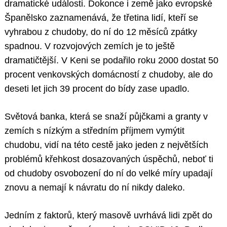
dramatické události. Dokonce i země jako evropské
Španělsko zaznamenává, že třetina lidí, kteří se
vyhrabou z chudoby, do ní do 12 měsíců zpátky
spadnou. V rozvojových zemích je to ještě
dramatičtější. V Keni se podařilo roku 2000 dostat 50
procent venkovských domácností z chudoby, ale do
deseti let jich 39 procent do bídy zase upadlo.
Světová banka, která se snaží půjčkami a granty v
zemích s nízkým a středním příjmem vymýtit
chudobu, vidí na této cestě jako jeden z největších
problémů křehkost dosazovaných úspěchů, neboť ti
od chudoby osvobození do ní do velké míry upadají
znovu a nemají k návratu do ní nikdy daleko.
Jedním z faktorů, který masově uvrhává lidi zpět do