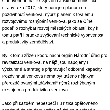
stanoveného na 19. Sjezdu Čínské komunistické
strany roku 2017, který není jen plánem na
pozdvihnutí venkova, nýbrž plánem k trvalému
rozvojovému rozhýbání venkova, jako se Číně
podařilo rozhýbat rozvoj městských oblastí, kdy k
tomu patří i prudké zvyšování technické vybavenosti
a produktivity zemědělství.
Byl k tomu zřízen koordinační orgán Národní úřad pro
revitalizaci venkova, na nějž jsou napojeny i
výzkumné a strategie připravující odborné kapacity.
Pozdvihnutí venkova nemá být taženo nějakými
přerozdělovanými „dávkami“ nýbrž rozhýbaným
rozvojem a produktivitou venkova.
Jako při každém nebezpečí i u rizika opětovného