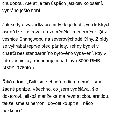
chudobou. Ale ať je ten úspěch jakkoliv kolosální,
vyhráno ještě není.
Jak se tyto výsledky promítly do jednotlivých lidských
osudů lze ilustrovat na zemědělci jménem Yun Qi z
vesnice Shangwopu na severovýchodě Číny. Z bídy
se vyhrabal teprve před pár lety. Tehdy bydlel v
chatrči bez standardního bytového vybavení, kdy v
této vesnici byl roční příjem na hlavu 3000 RMB
(450$, 9760Kč).
Říká o tom: „Byli jsme chudá rodina, neměli jsme
žádné peníze. Všechno, co jsem vydělával, šlo
doktorovi, jelikož manželka má revmatickou artritidu,
takže jsme si nemohli dovolit koupit si i něco
hezkého.“