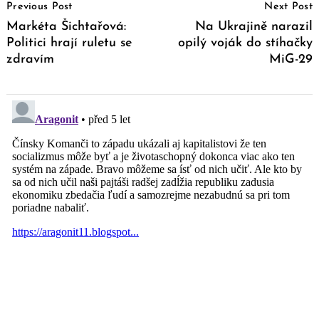
Previous Post
Next Post
Navigation
Markéta Šichtařová:
Na Ukrajině narazil
Politici hrají ruletu se
opilý voják do stíhačky
zdravím
MiG-29