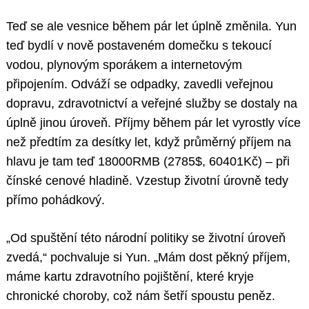
Teď se ale vesnice během pár let úplně změnila. Yun
teď bydlí v nově postaveném domečku s tekoucí
vodou, plynovým sporákem a internetovým
připojením. Odváží se odpadky, zavedli veřejnou
dopravu, zdravotnictví a veřejné služby se dostaly na
úplně jinou úroveň. Příjmy během pár let vyrostly více
než předtím za desítky let, když průměrný příjem na
hlavu je tam teď 18000RMB (2785$, 60401Kč) – při
čínské cenové hladině. Vzestup životní úrovně tedy
přímo pohádkový.
„Od spuštění této národní politiky se životní úroveň
zvedá,“ pochvaluje si Yun. „Mám dost pěkný příjem,
máme kartu zdravotního pojištění, které kryje
chronické choroby, což nám šetří spoustu peněz.