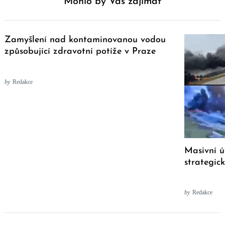
Mohlo by Vás zajímat
Zamyšlení nad kontaminovanou vodou
způsobující zdravotní potíže v Praze
by
Redakce
Masivní ú
strategi
by
Redakce
Post