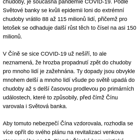
chudoby, je současná pandemie COVID-19. Podle
Světové banky se kvůli epidemii loni do extrémní
chudoby vrátilo 88 až 115 milionů lidí, přičemž pro
letošek se odhaduje další růst těch to čísel na asi 150
milionů.
V Číně se sice COVID-19 už nešíří, to ale
neznamená, že hrozba propadnutí zpět do chudoby
pro mnoho lidí je zažehnána. Ty dopady jsou obvykle
mnohem delší a mnoho lidí všude po světě upadá do
chudoby až s delší časovou prodlevou po primárních
událostech, které to způsobily, před čímž Čínu
varovala i Světová banka.
Aby tomuto nebezpečí Čína vzdorovala, rozhodla se
více opřít do svého plánu na revitalizaci venkova