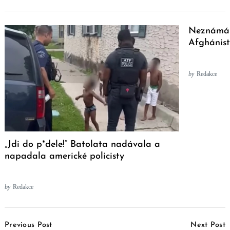
Neznámá 
Afghánis
by
Redakce
„Jdi do p*dele!“ Batolata nadávala a
napadala americké policisty
by
Redakce
Post
Previous Post
Next Post
Navigation