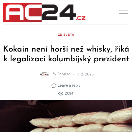
Skip
to
content
ZE SVĚTA
Kokain není horší než whisky, říká
k legalizaci kolumbijský prezident
by
Redakce
7. 2. 2025
Leave a reply
2694