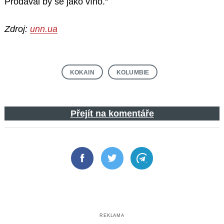
Prodával by se jako víno.“
Zdroj:
unn.ua
KOKAIN
KOLUMBIE
Přejít na komentáře
Facebook
Twitter
Telegram
REKLAMA