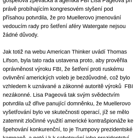
gospelová zpěvačka a agentka FBI Lisa Pageová při
právě probíhajícím kongresovém slyšení pod
přísahou potvrdila, že pro Muellerovo jmenování
vedoucím rady pro šetření aféry Watergate nejsou
žádné důvody.
Jak totiž na webu American Thinker uvádí Thomas
Lifson, byla tato rada ustavena proto, aby prověřila
oprávněnost výroku FBI, že šetření proti ruskému
ovlivnění amerických voleb je bezdůvodné, což bylo
vzhledem k uznávané a zákonné autoritě výroků FBI
nezákonné. Lisa Pageová tak svým svědectvím
potvrdila už dřive panující domněnku, že Muellerovo
vyšetřování bylo ve skutečnosti operací, jíž se mělo
zatemnit zločinné využití americké kontrašpionáže ke
špehování konkurenční, to je Trumpovy prezidentské