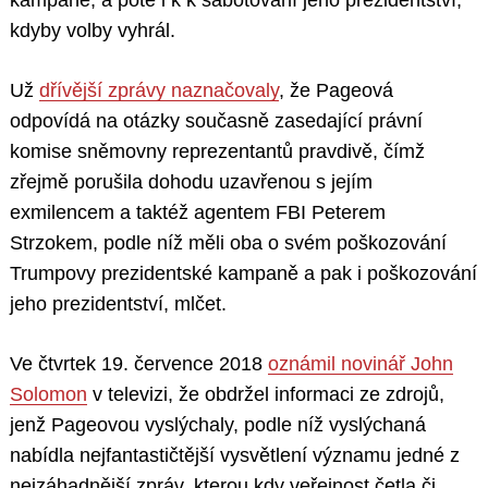
kampaně, a poté i k k sabotování jeho prezidentství,
kdyby volby vyhrál.
Už
dřívější zprávy naznačovaly
, že Pageová
odpovídá na otázky současně zasedající právní
komise sněmovny reprezentantů pravdivě, čímž
zřejmě porušila dohodu uzavřenou s jejím
exmilencem a taktéž agentem FBI Peterem
Strzokem, podle níž měli oba o svém poškozování
Trumpovy prezidentské kampaně a pak i poškozování
jeho prezidentství, mlčet.
Ve čtvrtek 19. července 2018
oznámil novinář John
Solomon
v televizi, že obdržel informaci ze zdrojů,
jenž Pageovou vyslýchaly, podle níž vyslýchaná
nabídla nejfantastičtější vysvětlení významu jedné z
nejzáhadnější zpráv, kterou kdy veřejnost četla či