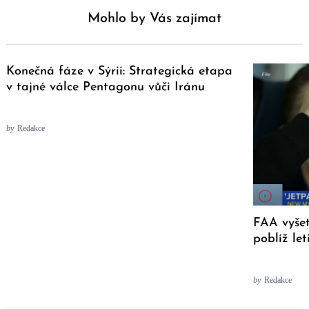
Mohlo by Vás zajímat
Konečná fáze v Sýrii: Strategická etapa
v tajné válce Pentagonu vůči Iránu
by
Redakce
FAA vyše
poblíž let
by
Redakce