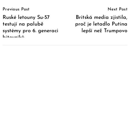
Post
Previous Post
Next Post
Navigation
Ruské letouny Su-57
Britská media zjistila,
testují na palubě
proč je letadlo Putina
systémy pro 6. generaci
lepší než Trumpovo
bitevníků