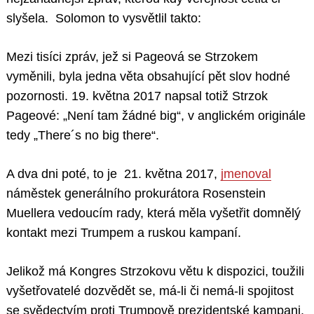
slyšela. Solomon to vysvětlil takto:
Mezi tisíci zpráv, jež si Pageová se Strzokem
vyměnili, byla jedna věta obsahující pět slov hodné
pozornosti. 19. května 2017 napsal totiž Strzok
Pageové: „Není tam žádné big“, v anglickém originále
tedy „There´s no big there“.
A dva dni poté, to je 21. května 2017,
jmenoval
náměstek generálního prokurátora Rosenstein
Muellera vedoucím rady, která měla vyšetřit domnělý
kontakt mezi Trumpem a ruskou kampaní.
Jelikož má Kongres Strzokovu větu k dispozici, toužili
vyšetřovatelé dozvědět se, má-li či nemá-li spojitost
se svědectvím proti Trumpově prezidentské kampani.