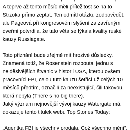
A teprve až tento měsíc měli příležitost se na to
Strzoka přímo zeptat. Ten odmítl otázku zodpovědět,
ale Pageová při kongresovém slyšení za zavřenými
dveřmi potvrdila, že tato věta se týkala kvality ruské
kauzy Russiagate.
Toto přiznání bude zřejmě mít hrozivé důsledky.
Znamená totiž, že Rosenstein rozpoutal jednu s
nejděsivějších štvanic v historii USA, kterou ovšem
pracovníci FBI, celou tuto kauzu šetřicí už celých 10
měsíců předtím, označili za neexistující, čili takovou,
která nebyla (There s no big there).
Jaký význam nejnovější vývoj kauzy Watergate má,
dokazuje tento titulek webu Top Stories Today:
„Agentka FBI je všechny prodala. Což všechno mění“.