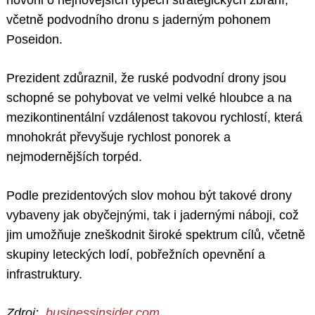
hovořil o nejnovějších typech strategických zbraní,
včetně podvodního dronu s jaderným pohonem
Poseidon.
Prezident zdůraznil, že ruské podvodní drony jsou
schopné se pohybovat ve velmi velké hloubce a na
mezikontinentální vzdálenost takovou rychlostí, která
mnohokrát převyšuje rychlost ponorek a
nejmodernějších torpéd.
Podle prezidentových slov mohou být takové drony
vybaveny jak obyčejnými, tak i jadernými náboji, což
jim umožňuje zneškodnit široké spektrum cílů, včetně
skupiny leteckých lodí, pobřežních opevnění a
infrastruktury.
Zdroj:
businessinsider.com