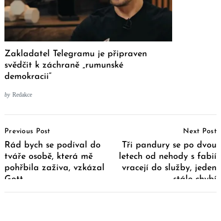
Zakladatel Telegramu je připraven
svědčit k záchraně „rumunské
demokracii“
by
Redakce
Post
Previous Post
Next Post
Navigation
Rád bych se podíval do
Tři pandury se po dvou
tváře osobě, která mě
letech od nehody s fabií
pohřbila zaživa, vzkázal
vracejí do služby, jeden
Gott
stále chybí