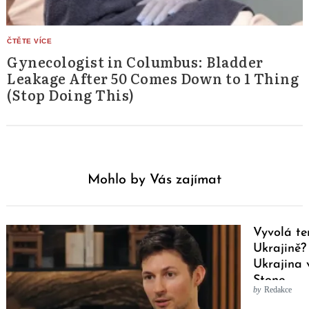
Gynecologist in Columbus: Bladder
Leakage After 50 Comes Down to 1 Thing
(Stop Doing This)
Mohlo by Vás zajímat
Vyvolá te
Ukrajině? 
Ukrajina 
Stone
by
Redakce