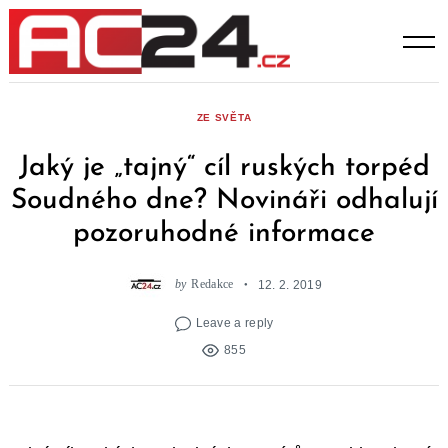
Skip
to
content
ZE SVĚTA
Jaký je „tajný“ cíl ruských torpéd
Soudného dne? Novináři odhalují
pozoruhodné informace
by
Redakce
12. 2. 2019
Leave a reply
855