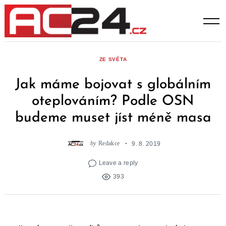
Skip
to
content
ZE SVĚTA
Jak máme bojovat s globálním
oteplováním? Podle OSN
budeme muset jíst méně masa
by
Redakce
9. 8. 2019
Leave a reply
393