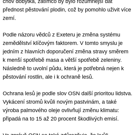
chov dobytka, zatímco by bylo rozumnější dát
přednost pěstování plodin, což by pomohlo uživit více
zemí.
Podle názoru vědců z Exeteru je změna systému
zemědělství klíčovým faktorem. V tomto smyslu je
jedním z hlavních doporučení změna stravy směrem
k menší spotřebě masa a větší spotřebě zeleniny.
Následně to uvolní půdu, která je potřebná nejen k
pěstování rostlin, ale i k ochraně lesů.
Ochrana lesů je podle slov OSN další prioritou lidstva.
Vykácení stromů kvůli novým pastvinám, a také
výroba palmového oleje ovlivňují změnu klimatu:
připadá na to 15 až 20 procent škodlivých emisí.