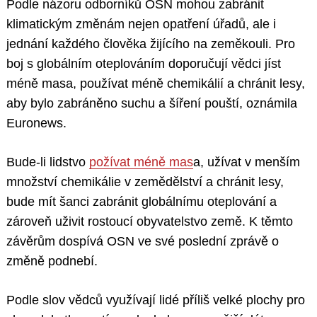
Podle názoru odborníků OSN mohou zabránit
klimatickým změnám nejen opatření úřadů, ale i
jednání každého člověka žijícího na zeměkouli. Pro
boj s globálním oteplováním doporučují vědci jíst
méně masa, používat méně chemikálií a chránit lesy,
aby bylo zabráněno suchu a šíření pouští, oznámila
Euronews.
Bude-li lidstvo
požívat méně mas
a, užívat v menším
množství chemikálie v zemědělství a chránit lesy,
bude mít šanci zabránit globálnímu oteplování a
zároveň uživit rostoucí obyvatelstvo země. K těmto
závěrům dospívá OSN ve své poslední zprávě o
změně podnebí.
Podle slov vědců využívají lidé příliš velké plochy pro