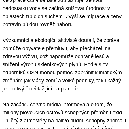
Ve zprávě OSN se také zdůrazňuje, že kvůli
nedostatku vody se začíná snižovat úrodnost v
oblastech trpících suchem. Zvýší se migrace a ceny
potravin půjdou rovněž nahoru.
Výzkumníci a ekologičtí aktivisté doufají, že zpráva
pomůže obyvatele přemluvit, aby přecházeli na
zdravou výživu, což napomůže ochraně lesů a
snížení výronu skleníkových plynů. Podle slov
odborníků OSN mohou pomoci zabránit klimatickým
změnám jak vlády zemí a velké podniky, tak i každý
jednotlivý člověk žijící na planetě.
Na začátku června média informovala o tom, že
miliony plovoucích ostrovů schopných přeměnit oxid
uhličitý z atmosféry na palivo budou schopny zpomalit
nebo dokonce zastavit globální oteplování, čímž