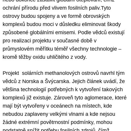
ochrání přírodu před vlivem fosilních paliv.Tyto
ostrovy budou spojeny a ve formě obrovských
komplexů budou moci v důsledku eliminovat škody
způsobené globálními emisemi. Podle vědců existují
pro realizaci projektu v současné době v
průmyslovém měřítku téměř všechny technologie –
kromě těžby oxidu uhličitého z vody.
Projekt solárních methanolových ostrovů navrhl tým
vědců z Norska a Švýcarska. Jejich článek uvádí, že
většina technologií potřebných k vytvoření takových
komplexů již existuje. Zároveň tyto aglomerace, které
mají být vytvořeny v oceánech na místech, kde
nebudou zaplaveny velkými vlnami a kde nejsou
žádné extrémní povětrnostní podmínky, mohou
podstatně snížit potřebu fosilních zdrojů, čímž