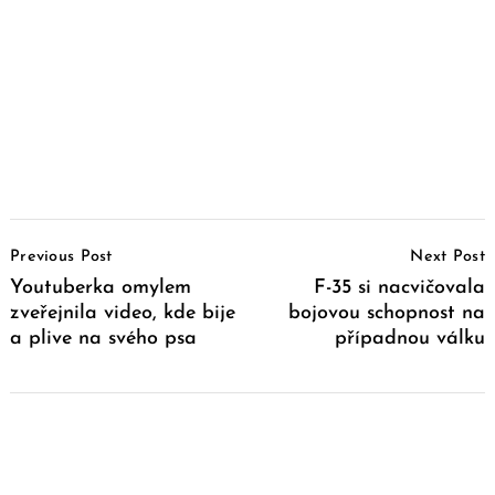
Post
Previous Post
Next Post
Navigation
Youtuberka omylem
F-35 si nacvičovala
zveřejnila video, kde bije
bojovou schopnost na
a plive na svého psa
případnou válku