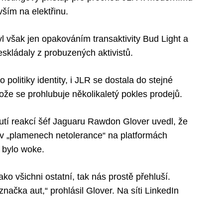
ím na elektřinu.
 však jen opakováním transaktivity Bud Light a
skládaly z probuzených aktivistů.
o politiky identity, i JLR se dostala do stejné
tože se prohlubuje několikaletý pokles prodejů.
utí reakcí šéf Jaguaru Rawdon Glover uvedl, že
o v „plamenech netolerance“ na platformách
o bylo woke.
 všichni ostatní, tak nás prostě přehluší.
ačka aut,“ prohlásil Glover. Na síti LinkedIn