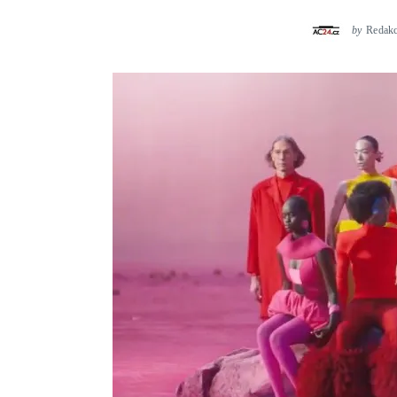
by
Redak