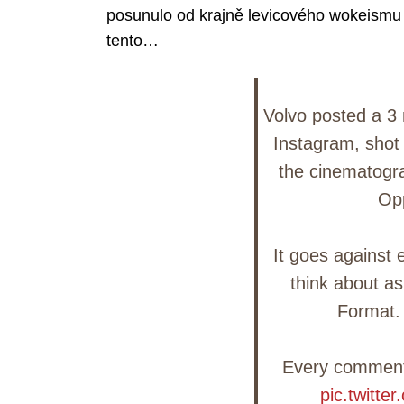
posunulo od krajně levicového wokeismu k 
tento…
Volvo posted a 3
Instagram, shot
the cinematogra
Op
It goes against 
think about as
Format.
Every comment 
pic.twitt