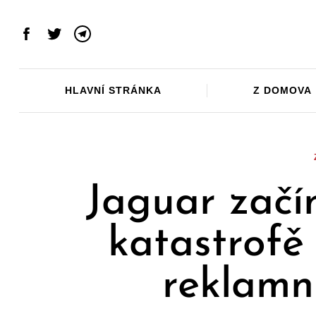
Skip
to
Facebook
Twitter
Telegram
content
HLAVNÍ STRÁNKA
Z DOMOVA
Jaguar začí
katastrofě
reklamn