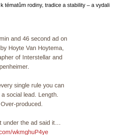
tématům rodiny, tradice a stability – a vydali
 min and 46 second ad on
 by Hoyte Van Hoytema,
pher of Interstellar and
penheimer.
every single rule you can
 a social lead. Length.
 Over-produced.
under the ad said it…
er.com/wkmghuP4ye