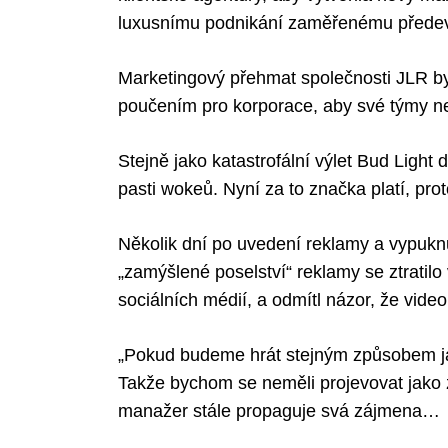
luxusnímu podnikání zaměřenému předevš
Marketingový přehmat společnosti JLR byl
Search
poučením pro korporace, aby své týmy ne
for:
Stejně jako katastrofální výlet Bud Light d
pasti wokeů. Nyní za to značka platí, pro
Několik dní po uvedení reklamy a vypukn
„zamýšlené poselství“ reklamy se ztratil
sociálních médií, a odmítl názor, že vide
„Pokud budeme hrát stejným způsobem jako
Takže bychom se neměli projevovat jako zn
manažer stále propaguje svá zájmena…