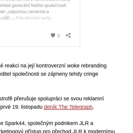
é reakci na její kontroverzní woke rebranding
ditel společnosti se zájmeny tehdy cringe
trofě přerušuje spolupráci se svou reklamní
prvé 19. listopadu
deník The Telegraph
.
y se Spark44, společným podnikem JLR a
arketingový přístup pro přechod JLR k modernímu