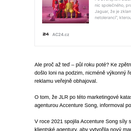
Ale proč až teď – půl roku poté? Ke zpětn
došlo loni na podzim, nicméně výkonný ře
reklamu veřejně obhajoval.
O tom, že JLR po této marketingové katas
agenturou Accenture Song, informoval po
V roce 2021 spojila Accenture Song síl
klientské agentury, aby vytvořila nový m