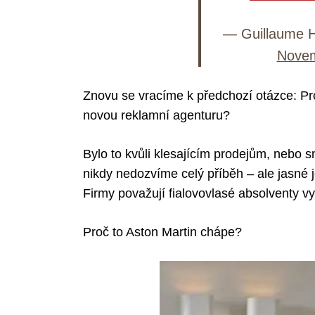
— Guillaume H
Novem
Znovu se vracíme k předchozí otázce: Pr
novou reklamní agenturu?
Bylo to kvůli klesajícím prodejům, nebo s
nikdy nedozvíme celý příběh – ale jasné j
Firmy považují fialovovlasé absolventy vy
Proč to Aston Martin chápe?