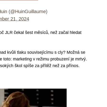
uin (@HuinGuillaume)
ber 21, 2024
oč JLR čekal šest měsíců, než začal hledat
nad kvůli tlaku souvisejícímu s cly? Možná se
e toto: marketing v režimu probuzení je mrtvý.
sokých škol spíše za přítěž než za přínos.