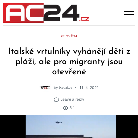
Skip
to
content
ZE SVĚTA
Italské vrtulníky vyhánějí děti z
pláží, ale pro migranty jsou
otevřené
by
Redakce
11. 4. 2021
Leave a reply
8.1