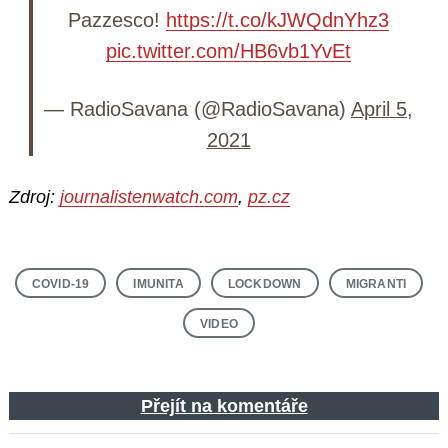
Pazzesco!
https://t.co/kJWQdnYhz3
pic.twitter.com/HB6vb1YvEt
— RadioSavana (@RadioSavana)
April 5,
2021
Zdroj:
journalistenwatch.com
,
pz.cz
COVID-19
IMUNITA
LOCKDOWN
MIGRANTI
VIDEO
Přejít na komentáře