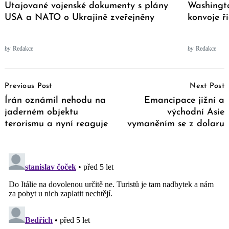
Utajované vojenské dokumenty s plány
Washingto
USA a NATO o Ukrajině zveřejněny
konvoje ř
by
Redakce
by
Redakce
Post
Previous Post
Next Post
Navigation
Írán oznámil nehodu na
Emancipace jižní a
jaderném objektu
východní Asie
terorismu a nyní reaguje
vymaněním se z dolaru