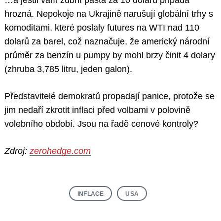
hrozná. Nepokoje na Ukrajině narušují globální trhy s
komoditami, které poslaly futures na WTI nad 110
dolarů za barel, což naznačuje, že americký národní
průměr za benzín u pumpy by mohl brzy činit 4 dolary
(zhruba 3,785 litru, jeden galon).
Představitelé demokratů propadají panice, protože se
jim nedaří zkrotit inflaci před volbami v polovině
volebního období. Jsou na řadě cenové kontroly?
Zdroj:
zerohedge.com
INFLACE
USA