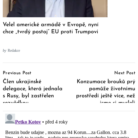
Velel americké armádě v Evropě, nyní
chce „tvrdý postoj“ EU proti Trumpovi
by
Redakce
Post
Previous Post
Next Post
Navigation
Člen ukrajinské
Konzumace brouků prý
delegace, která jednala
pomůže životnímu
s Rusy, byl zastřelen
prostředí ještě více, než
rozvědkou
jsme si mysleli