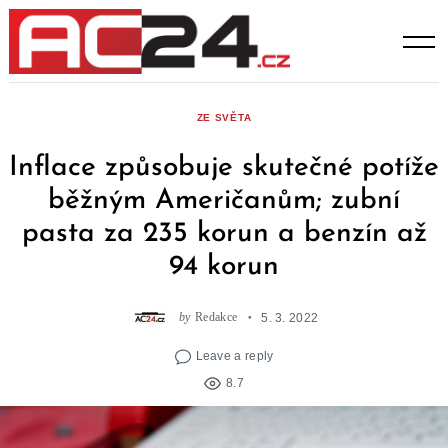
Skip
to
content
ZE SVĚTA
Inflace způsobuje skutečné potíže
běžným Američanům; zubní
pasta za 235 korun a benzín až
94 korun
by
Redakce
5. 3. 2022
Leave a reply
8.7