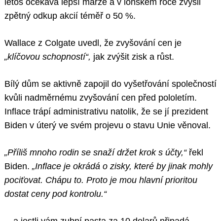
letos očekává lepší marže a v loňském roce zvýšil
zpětný odkup akcií téměř o 50 %.
Wallace z Colgate uvedl, že zvyšování cen je
„klíčovou schopností“,
jak zvýšit zisk a růst.
Bílý dům se aktivně zapojil do vyšetřování společností
kvůli nadměrnému zvyšování cen před pololetím.
Inflace trápí administrativu natolik, že se jí prezident
Biden v úterý ve svém projevu o stavu Unie věnoval.
„Příliš mnoho rodin se snaží držet krok s účty,“
řekl
Biden.
„Inflace je okrádá o zisky, které by jinak mohly
pociťovat. Chápu to. Proto je mou hlavní prioritou
dostat ceny pod kontrolu.“
…a jestli vám zubní pasta za 10 dolarů připadá