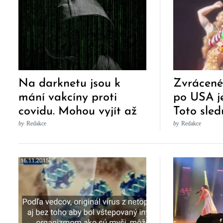
Na darknetu jsou k
Zvrácené
mání vakcíny proti
po USA j
covidu. Mohou vyjít až
Toto sledu
na dvacet tisíc korun
by
Redakce
by
Redakce