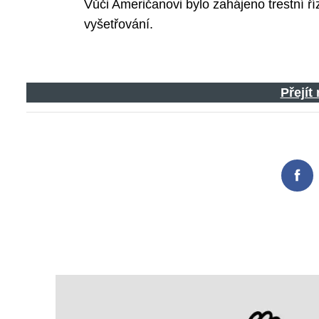
Vůči Američanovi bylo zahájeno trestní ř
vyšetřování.
Přejít
Fac