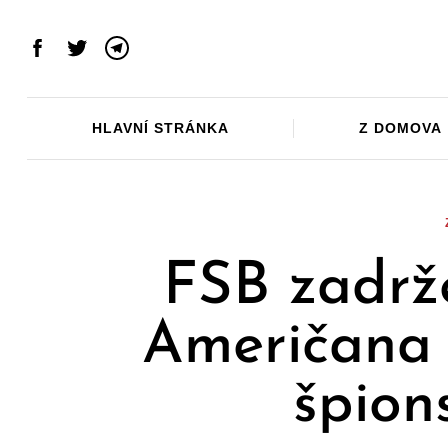
Skip
to
Facebook
Twitter
Telegram
content
HLAVNÍ STRÁNKA
Z DOMOVA
FSB zadrž
Američana 
špion