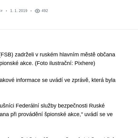
ce
1. 1. 2019
492
i (FSB) zadrželi v ruském hlavním městě občana
nské akce. (Foto ilustrační: Pixhere)
 Takové informace se uvádí ve zprávě, která byla
lušníci Federální služby bezpečnosti Ruské
na při provádění špionské akce," uvádí se ve