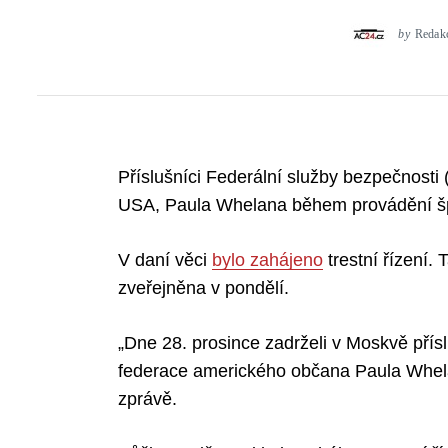
by
Redak
Příslušníci Federální služby bezpečnost
USA, Paula Whelana během provádění špio
V daní věci
bylo zahájeno
trestní řízení.
zveřejněna v pondělí.
„Dne 28. prosince zadrželi v Moskvě přís
federace amerického občana Paula Whela
zprávě.