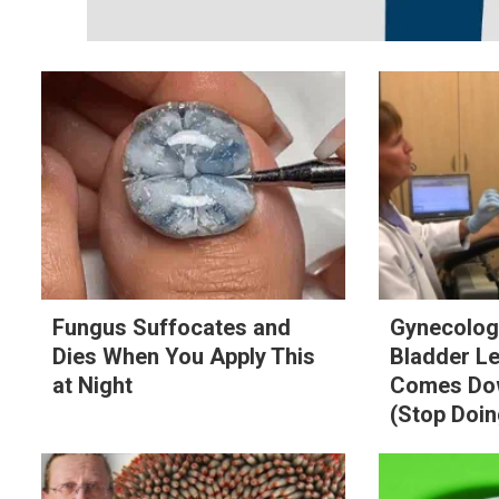
Fungus Suffocates and
Gynecologi
Dies When You Apply This
Bladder L
at Night
Comes Dow
(Stop Doin