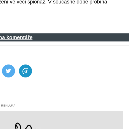
ízení ve věci špionáž. V současné době probíhá
 na komentáře
ebook
Twitter
Telegram
REKLAMA