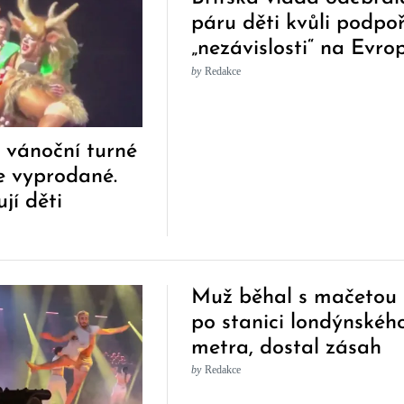
páru děti kvůli podpo
„nezávislosti“ na Evro
by
Redakce
 vánoční turné
e vyprodané.
jí děti
Muž běhal s mačetou
po stanici londýnskéh
metra, dostal zásah
taserem. Neziskovka
by
Redakce
protestuje proti