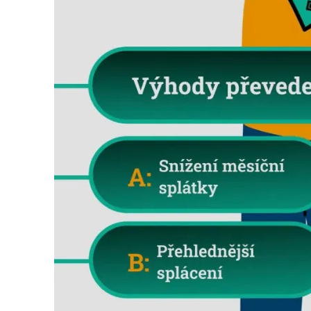
Search
for: