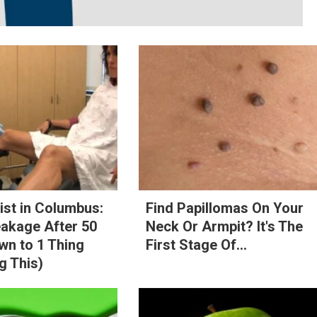
st in Columbus:
Find Papillomas On Your
eakage After 50
Neck Or Armpit? It's The
n to 1 Thing
First Stage Of...
g This)