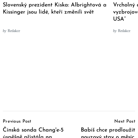
Slovenský prezident Kiska: Albrightová a
Vrcholný 
Kissinger jsou lidé, kteří změnili svět
vyzbrojov
USA“
by
Redakce
by
Redakce
Post
Previous Post
Next Post
Navigation
Čínská sonda Chang'e-5
Babiš chce prodloužit
úspěšně přistála na
nouzový stav o měsíc.