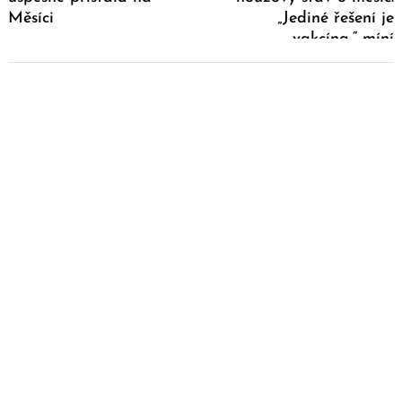
Měsíci
„Jediné řešení je
vakcína,“ míní