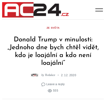
Skip
to
content
ZE SVĚTA
Donald Trump v minulosti:
„Jednoho dne bych chtěl vidět,
kdo je loajální a kdo není
loajální“
by
Redakce
2. 12. 2020
Leave a reply
555