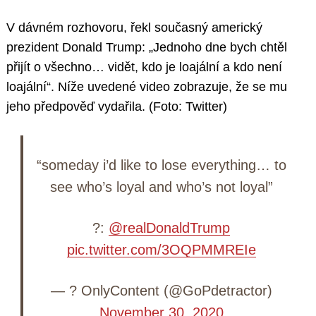
V dávném rozhovoru, řekl současný americký
prezident Donald Trump: „Jednoho dne bych chtěl
přijít o všechno… vidět, kdo je loajální a kdo není
loajální“. Níže uvedené video zobrazuje, že se mu
jeho předpověď vydařila. (Foto: Twitter)
“someday i’d like to lose everything… to
see who’s loyal and who’s not loyal”
?:
@realDonaldTrump
pic.twitter.com/3OQPMMREIe
— ? OnlyContent (@GoPdetractor)
November 30, 2020