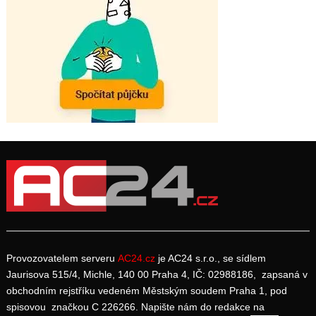
Provozovatelem serveru
AC24.cz
je AC24 s.r.o., se sídlem
Jaurisova 515/4, Michle, 140 00 Praha 4, IČ: 02988186, zapsaná v
obchodním rejstříku vedeném Městským soudem Praha 1, pod
spisovou značkou C 226266. Napište nám do redakce na