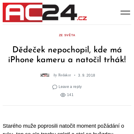
Skip
to
content
ZE SVĚTA
Dědeček nepochopil, kde má
iPhone kameru a natočil trhák!
by
Redakce
3. 9. 2018
Leave a reply
141
Starého muže poprosili natočit moment požádání o