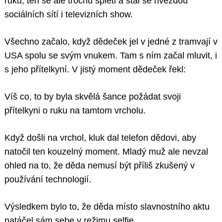
ruku, ten se ale trochu spletl a stal se hvězdou
sociálních sítí i televizních show.
Všechno začalo, když dědeček jel v jedné z tramvají v
USA spolu se svým vnukem. Tam s ním začal mluvit, i
s jeho přítelkyní. V jistý moment dědeček řekl:
Víš co, to by byla skvělá šance požádat svoji
přítelkyni o ruku na tamtom vrcholu.
Když došli na vrchol, kluk dal telefon dědovi, aby
natočil ten kouzelný moment. Mladý muž ale nevzal
ohled na to, že děda nemusí být příliš zkušený v
používání technologií.
Výsledkem bylo to, že děda místo slavnostního aktu
natáčel sám sebe v režimu selfie.