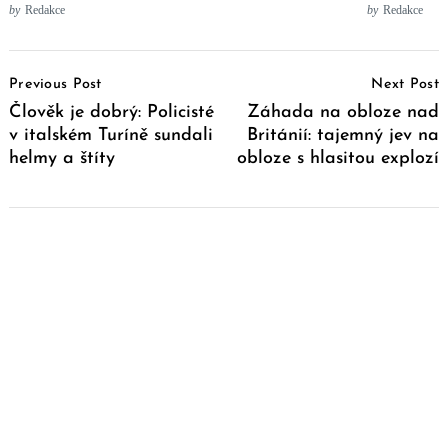
by
Redakce
by
Redakce
Post
Previous Post
Next Post
Navigation
Člověk je dobrý: Policisté
Záhada na obloze nad
v italském Turíně sundali
Británií: tajemný jev na
helmy a štíty
obloze s hlasitou explozí