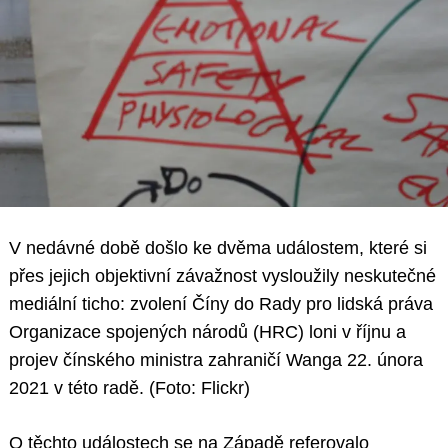
V nedávné době došlo ke dvěma událostem, které si
přes jejich objektivní závažnost vysloužily neskutečné
mediální ticho: zvolení Číny do Rady pro lidská práva
Organizace spojených národů (HRC) loni v říjnu a
projev čínského ministra zahraničí Wanga 22. února
2021 v této radě. (Foto: Flickr)
O těchto událostech se na Západě referovalo