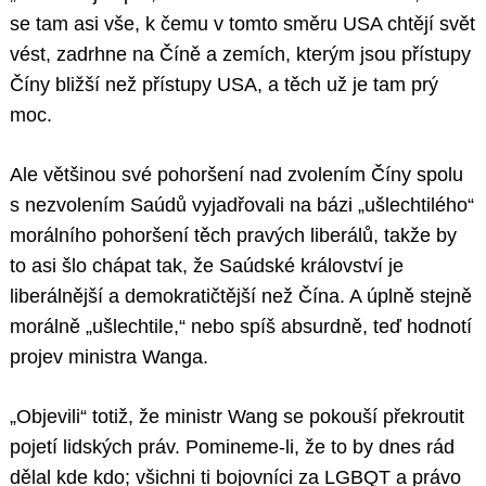
se tam asi vše, k čemu v tomto směru USA chtějí svět
vést, zadrhne na Číně a zemích, kterým jsou přístupy
Číny bližší než přístupy USA, a těch už je tam prý
moc.
Ale většinou své pohoršení nad zvolením Číny spolu
s nezvolením Saúdů vyjadřovali na bázi „ušlechtilého“
morálního pohoršení těch pravých liberálů, takže by
to asi šlo chápat tak, že Saúdské království je
liberálnější a demokratičtější než Čína. A úplně stejně
morálně „ušlechtile,“ nebo spíš absurdně, teď hodnotí
projev ministra Wanga.
„Objevili“ totiž, že ministr Wang se pokouší překroutit
pojetí lidských práv. Pomineme-li, že to by dnes rád
dělal kde kdo; všichni ti bojovníci za LGBQT a právo