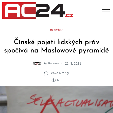
Skip
to
content
ZE SVĚTA
Čínské pojetí lidských práv
spočívá na Maslowově pyramidě
by
Redakce
21. 3. 2021
Leave a reply
6.3