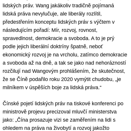
lidských práv. Wang jakákoliv tradičně pojímaná
lidská práva nevylučuje, ale liberály rozlítil,
předestřením konceptu lidských práv s výčtem v
následujícím pořadí: Mír, rozvoj, rovnost,
spravedlnost, demokracie a svoboda. A to je prý
podle jejich liberální doktríny špatně, neboť
ekonomický rozvoj je na vrcholu, zatímco demokracie
a svoboda až na dně, a tak se jako nad nehorázností
rozčilují nad Wangovým prohlášením, že skutečnost,
že se Číně podařilo roku 2020 vymýtit chudobu, „je
milníkem v úspěších boje za lidská práva.“
Čínské pojetí lidských práv na tiskové konferenci po
ministrově projevu precizoval mluvčí ministerstva
jako: „Čína prosazuje vizi se zaměřením na lidi s
ohledem na práva na živobytí a rozvoj jakožto