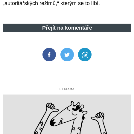
„autoritářských režimů,“ kterým se to líbí.
Přejít na komentáře
Facebook
Twitter
Telegram
REKLAMA