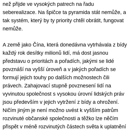
než přijde ve vysokých patrech na řadu
seberealizace. Na špičce ta pyramida stát nemůže, a
tak systém, který by ty priority chtěl obrátit, fungovat
nemůže.
A země jako Čína, která donedávna vytrhávala z bídy
každý rok desítky milionů lidí, má dost jasnou
představu o prioritách a pořadích, jakými se lidé
povznáší na vyšší úroveň a v jakých pořadích se
formují jejich touhy po dalších možnostech čili
právech. Zahajovací stupně povznesení lidí na
vyvinutou společnost s vysokou úrovní lidských práv
jsou především v jejich vytržení z bídy a ohrožení.
Ničím jiným je není možno uvést k vyšším patrům
rozvinuté občanské společnosti a těžko lze něčím
přispět v méně rozvinutých částech světa k uplatnění