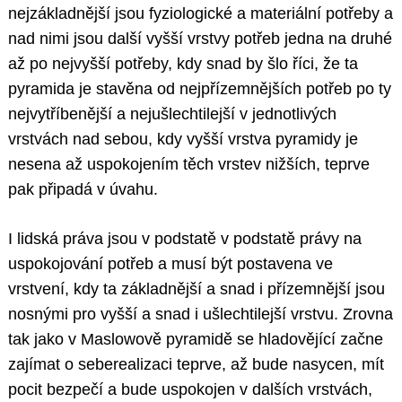
nejzákladnější jsou fyziologické a materiální potřeby a
nad nimi jsou další vyšší vrstvy potřeb jedna na druhé
až po nejvyšší potřeby, kdy snad by šlo říci, že ta
pyramida je stavěna od nejpřízemnějších potřeb po ty
nejvytříbenější a nejušlechtilejší v jednotlivých
vrstvách nad sebou, kdy vyšší vrstva pyramidy je
nesena až uspokojením těch vrstev nižších, teprve
pak připadá v úvahu.
I lidská práva jsou v podstatě v podstatě právy na
uspokojování potřeb a musí být postavena ve
vrstvení, kdy ta základnější a snad i přízemnější jsou
nosnými pro vyšší a snad i ušlechtilejší vrstvu. Zrovna
tak jako v Maslowově pyramidě se hladovějící začne
zajímat o seberealizaci teprve, až bude nasycen, mít
pocit bezpečí a bude uspokojen v dalších vrstvách,