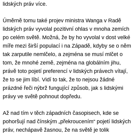
lidských práv více.
Úměrně tomu také projev ministra Wanga v Radě
lidských práv vyvolal pozitivní ohlas v mnoha zemích
po celém světě. Možná, že by ho vyvolal v dost velké
míře mezi širší populací i na Západě, kdyby se o něm
tak zarputile nemlčelo, a zejména se musí mlčet o
tom, že mnohé země, zejména na globálním jihu,
právě toto pojetí preferencí v lidských právech vítají,
že to se jim líbí. Vidí to tak, že to nejsou žádné
prázdné řeči nýbrž fungující způsob, jak s lidskými
právy ve světě pohnout dopředu.
Až nad tím v těch západních časopisech, kde se
pohoršují nad čínským „překroucením“ pojetí lidských
práv, nechápavě žasnou, že na světě je tolik