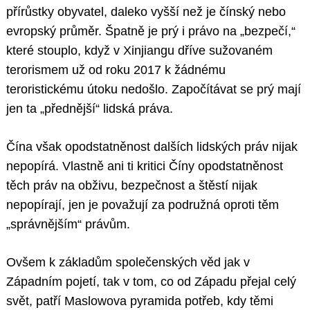
přírůstky obyvatel, daleko vyšší než je čínský nebo
evropský průměr. Špatně je prý i právo na „bezpečí,“
které stouplo, když v Xinjiangu dříve sužovaném
terorismem už od roku 2017 k žádnému
teroristickému útoku nedošlo. Započítávat se prý mají
jen ta „přednější“ lidská práva.
Čína však opodstatněnost dalších lidských práv nijak
nepopírá. Vlastně ani ti kritici Číny opodstatněnost
těch práv na obživu, bezpečnost a štěstí nijak
nepopírají, jen je považují za podružná oproti těm
„správnějším“ právům.
Ovšem k základům společenských věd jak v
Západním pojetí, tak v tom, co od Západu přejal celý
svět, patří Maslowova pyramida potřeb, kdy těmi