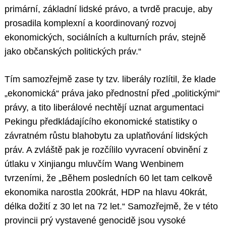
primární, základní lidské právo, a tvrdě pracuje, aby
prosadila komplexní a koordinovaný rozvoj
ekonomických, sociálních a kulturních práv, stejně
jako občanských politických práv.“
Tím samozřejmě zase ty tzv. liberály rozlítil, že klade
„ekonomická“ práva jako přednostní před „politickými“
právy, a tito liberálové nechtějí uznat argumentaci
Pekingu předkládajícího ekonomické statistiky o
závratném růstu blahobytu za uplatňování lidských
práv. A zvláště pak je rozčílilo vyvracení obvinění z
útlaku v Xinjiangu mluvčím Wang Wenbinem
tvrzeními, že „Během posledních 60 let tam celkově
ekonomika narostla 200krát, HDP na hlavu 40krát,
délka dožití z 30 let na 72 let.“ Samozřejmě, že v této
provincii prý vystavené genocidě jsou vysoké