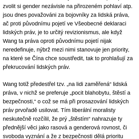
zvolit si gender nezávisle na přirozeném pohlaví atp.
jsou dnes považováni za bojovníky za lidská práva,
ač proti původnímu pojetí ve Všeobecné deklaraci
lidských práv, je to určitý revizionismus, ale když
Wang ta práva oproti původnímu pojetí nijak
neredefinuje, nýbrž mezi nimi stanovuje jen priority,
na které se Čína chce soustředit, tak to prohlašují za
překrucování lidských práv.
Wang totiž předestřel tzv. „na lidi zaměřená“ lidská
práva, v nichž se preferuje „pocit blahobytu, štěstí a
bezpečnosti,“ o což se má při prosazování lidských
práv prvořadě usilovat. Tím liberální moralisty
neskutečně rozčílil, že prý „štěstím“ nahrazuje ty
přednější věci jako rasová a genderová rovnost, či
svoboda vyznání a že z bezpečnosti dělá prioritu