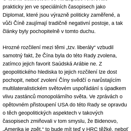
prakticky jen ve speciálních časopisech jako
Diplomat, které jsou výrazně politicky zaměřené, a
vůči Číně zaujímají tradičně negativní postoje, a tak
články byly pochopitelně v tomto duchu.
Hrozné rozčilení mezi těmi „tzv. liberály“ vzbudil
samotný fakt, že Čína byla do této Rady zvolena,
zatímco jejich favorit Saúdská Arábie ne. Z
geopolitického hlediska to jejich rozčilení lze dost
pochopit, neboť zvolení Číny svědčí o narůstajícím
multilateralistickém světovém uspořádání s úpadkem
vlivu zastánců monopolárního světa. Ve zprávách o
opětovném přistoupení USA do této Rady se opravdu
o těch geopolitických aspektech v takových
časopisech zmiňovali v tom smyslu, že Bidenovo,
„Amerika je zpět,“ to bude mít teď v HRC těžké, neboť