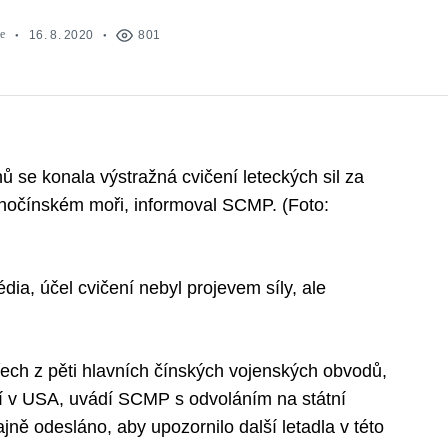
e
16. 8. 2020
801
ů se konala výstražná cvičení leteckých sil za
ihočínském moři, informoval SCMP. (Foto:
dia, účel cvičení nebyl projevem síly, ale
třech z pěti hlavních čínských vojenských obvodů,
í v USA, uvádí SCMP s odvoláním na státní
jně odesláno, aby upozornilo další letadla v této