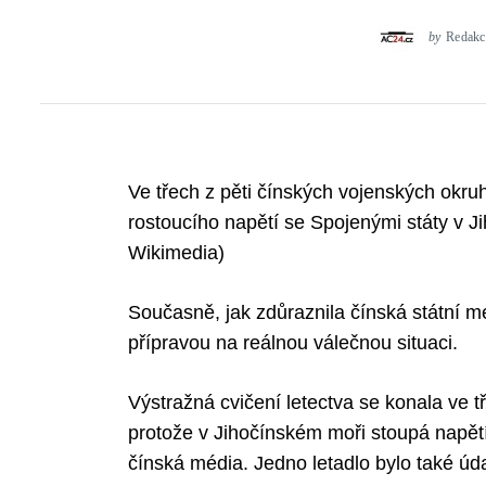
by
Redakc
Ve třech z pěti čínských vojenských okruh
rostoucího napětí se Spojenými státy v J
Wikimedia)
Současně, jak zdůraznila čínská státní mé
přípravou na reálnou válečnou situaci.
Výstražná cvičení letectva se konala ve 
protože v Jihočínském moři stoupá napět
čínská média. Jedno letadlo bylo také úda