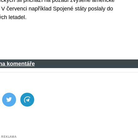
eteckých sil přichází na pozadí zvýšené americké
 V červenci například Spojené státy poslaly do
ch letadel.
 na komentáře
ebook
Twitter
Telegram
REKLAMA