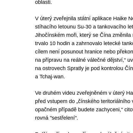
oblasti.
V úterý zveřejnila státní aplikace Haike N
stíhacího letounu Su-30 a tankovacího le
Jihočínském moři, který se Čína změnila 
trvalo 10 hodin a zahrnovalo letecké tan
cílem není posunout hranice nebo překon
na přípravu na reálné válečné dějství,“ u
na ostrovech Spratly je pod kontrolou Číny
a Tchaj-wan.
Ve druhém videu zveřejněném v úterý Haik
před vstupem do „čínského teritoriálního
opačném případě budete zachyceni,“ citov
rovná "sestřelení".