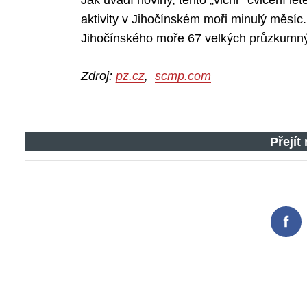
Jak uvádí noviny, tento „vichr“ cvičení l
aktivity v Jihočínském moři minulý měsíc.
Jihočínského moře 67 velkých průzkumný
Search
for:
Zdroj:
pz.cz
,
scmp.com
Přejít
Fac