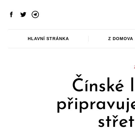
Skip
to
Facebook
Twitter
Telegram
content
HLAVNÍ STRÁNKA
Z DOMOVA
Čínské 
připravuj
stře