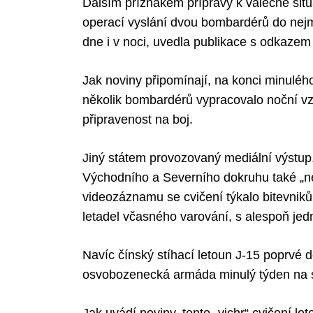
Dalším příznakem přípravy k válečné situ
operací vyslání dvou bombardérů do ne
dne i v noci, uvedla publikace s odkazem
Jak noviny připomínají, na konci minuléh
několik bombardérů vypracovalo noční vzle
připravenost na boj.
Jiný státem provozovaný mediální výstup, 
Východního a Severního dokruhu také „ne
videozáznamu se cvičení týkalo bitevnik
letadel včasného varování, s alespoň jed
Navíc čínský stíhací letoun J-15 poprvé d
osvobozenecká armáda minulý týden na s