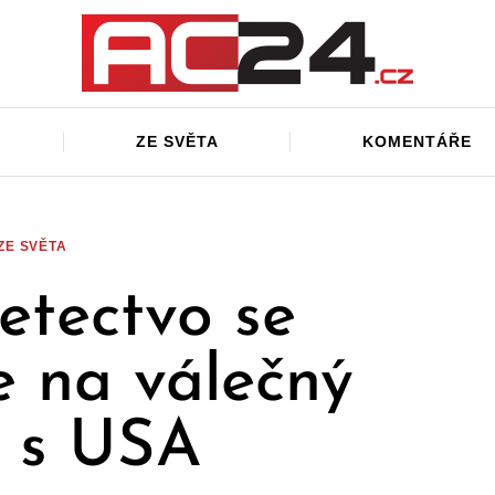
ZE SVĚTA
KOMENTÁŘE
ZE SVĚTA
letectvo se
e na válečný
t s USA