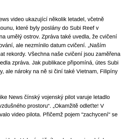
ews video ukazující několik letadel, včetně
tounu, které byly poslány do Subi Reef v
na umělý ostrov. Zpráva také uvedla, že cvičení
kování, ale nezmínilo datum cvičení. „Naším
at rekordy. Všechna naše cvičení jsou zaměřena
vedla zpráva. Jak publikace připomíná, útes Subi
, ale nároky na ně si činí také Vietnam, Filipíny
e News čínský vojenský pilot varuje letadlo
 vzdušného prostoru“. „Okamžitě odleťte! V
alo video pilota. Přičemž pojem "zachycení" se