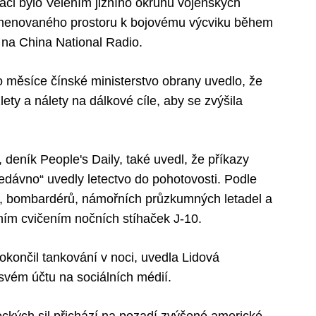
aci bylo Velením jižního okruhu vojenských
jmenovaného prostoru k bojovému výcviku během
 na China National Radio.
o měsíce čínské ministerstvo obrany uvedlo, že
ty a nálety na dálkové cíle, aby se zvýšila
deník People's Daily, také uvedl, že příkazy
dávno“ uvedly letectvo do pohotovosti. Podle
ů, bombardérů, námořních průzkumných letadel a
ním cvičením nočních stíhaček J-10.
okončil tankování v noci, uvedla Lidová
vém účtu na sociálních médií.