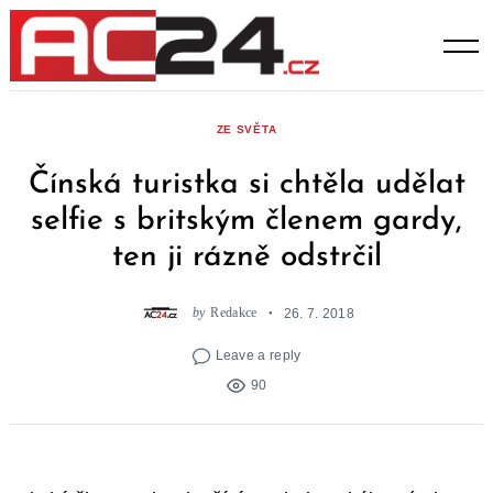
Skip
to
content
ZE SVĚTA
Čínská turistka si chtěla udělat
selfie s britským členem gardy,
ten ji rázně odstrčil
by
Redakce
26. 7. 2018
Leave a reply
90