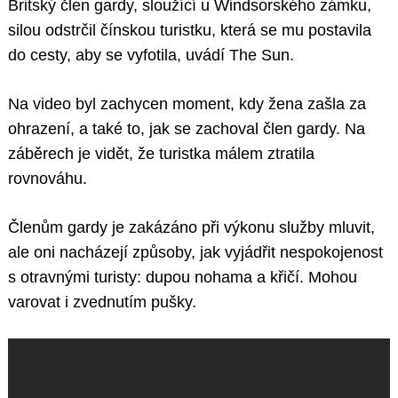
Britský člen gardy, sloužící u Windsorského zámku,
silou odstrčil čínskou turistku, která se mu postavila
do cesty, aby se vyfotila, uvádí The Sun.
Na video byl zachycen moment, kdy žena zašla za
ohrazení, a také to, jak se zachoval člen gardy. Na
záběrech je vidět, že turistka málem ztratila
rovnováhu.
Členům gardy je zakázáno při výkonu služby mluvit,
ale oni nacházejí způsoby, jak vyjádřit nespokojenost
s otravnými turisty: dupou nohama a křičí. Mohou
varovat i zvednutím pušky.