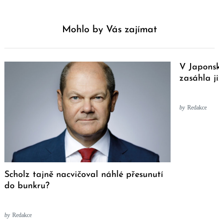
Mohlo by Vás zajímat
V Japonsk
zasáhla ji
by
Redakce
Scholz tajně nacvičoval náhlé přesunutí
do bunkru?
by
Redakce