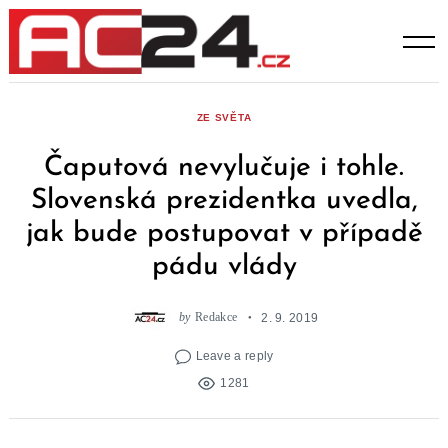
Skip
to
content
ZE SVĚTA
Čaputová nevylučuje i tohle.
Slovenská prezidentka uvedla,
jak bude postupovat v případě
pádu vlády
by
Redakce
2. 9. 2019
Leave a reply
1281