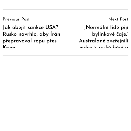
Post
Previous Post
Next Post
Navigation
Jak obejít sankce USA?
„Normální lidé pijí
Rusko navrhlo, aby Írán
bylinkové čaje.“
přepravoval ropu přes
Australané zveřejnili
Krym
video z ruské báni a
pobouřili Youtube