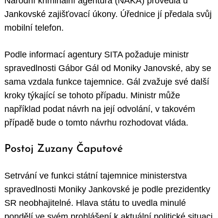
Národní kriminální agentura (NAKA) provedla u
Jankovské zajišťovací úkony. Úřednice jí předala svůj
mobilní telefon.
Podle informací agentury SITA požaduje ministr
spravedlnosti Gábor Gál od Moniky Janovské, aby se
sama vzdala funkce tajemnice. Gál zvažuje své další
kroky týkající se tohoto případu. Ministr může
například podat návrh na její odvolání, v takovém
případě bude o tomto návrhu rozhodovat vláda.
Postoj Zuzany Čaputové
Setrvání ve funkci státní tajemnice ministerstva
spravedlnosti Moniky Jankovské je podle prezidentky
SR neobhajitelné. Hlava státu to uvedla minulé
pondělí ve svém prohlášení k aktuální politické situaci