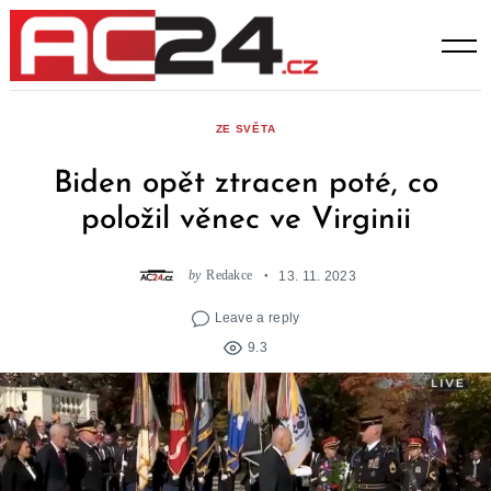
Skip
to
content
ZE SVĚTA
Biden opět ztracen poté, co
položil věnec ve Virginii
by
Redakce
13. 11. 2023
Leave a reply
9.3