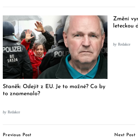
Změní vyn
leteckou 
by
Redakce
Staněk: Odejít z EU. Je to možné? Co by
to znamenalo?
by
Redakce
Post
Previous Post
Next Post
Navigation