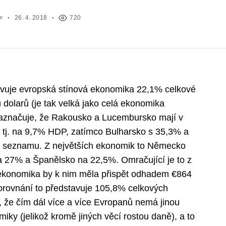
e
26. 4. 2018
720
vuje evropská stínová ekonomika 22,1% celkové
u dolarů (je tak velká jako celá ekonomika
značuje, že Rakousko a Lucembursko mají v
, tj. na 9,7% HDP, zatímco Bulharsko s 35,3% a
o seznamu. Z největších ekonomik to Německo
na 27% a Španělsko na 22,5%. Omračující je to z
 ekonomika by k nim měla přispět odhadem €864
porovnání to představuje 105,8% celkových
, že čím dál více a více Evropanů nemá jinou
ky (jelikož kromě jiných věcí rostou daně), a to