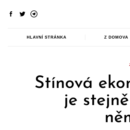
Skip
to
Facebook
Twitter
Telegram
content
HLAVNÍ STRÁNKA
Z DOMOVA
Stínová eko
je stejn
ně