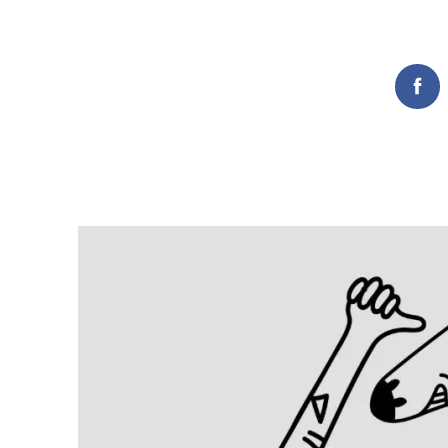
Search
Fac
for: