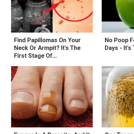
Find Papillomas On Your
No Poop F
Neck Or Armpit? It's The
Days - It's
First Stage Of...