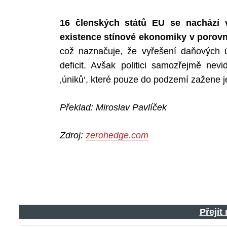
16 členských států EU se nachází v
existence stínové ekonomiky v porovn
což naznačuje, že vyřešení daňových ú
deficit. Avšak politici samozřejmě nev
‚úniků‘, které pouze do podzemí zažene j
Překlad: Miroslav Pavlíček
Zdroj:
zerohedge.com
Přejít