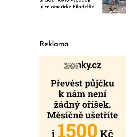
ulicích.“ Takto vypadají
ulice americké Filadelfie
Reklama