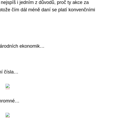
 nejspíš i jedním z důvodů, proč ty akce za
otože čím dál méně daní se platí konvenčními
národních ekonomik…
ní čísla…
 ohromné…