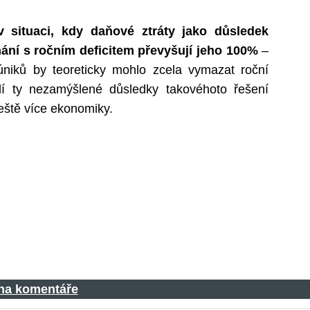
 situaci, kdy daňové ztráty jako důsledek
ání s ročním deficitem převyšují jeho 100%
–
niků by teoreticky mohlo zcela vymazat roční
idí ty nezamýšlené důsledky takovéhoto řešení
eště více ekonomiky.
 na komentáře