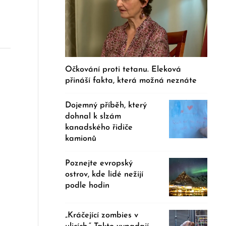
Očkování proti tetanu. Eleková
přináší fakta, která možná neznáte
Dojemný příběh, který
dohnal k slzám
kanadského řidiče
kamionů
Poznejte evropský
ostrov, kde lidé nežijí
podle hodin
„Kráčející zombies v