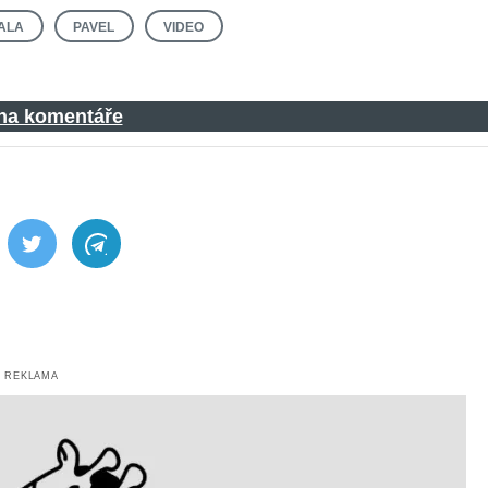
IALA
PAVEL
VIDEO
 na komentáře
ebook
Twitter
Telegram
REKLAMA