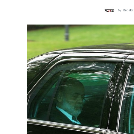
by
Redakc