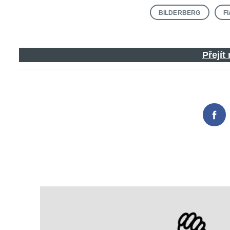
BILDERBERG
F
Search
Přejít
for:
Fac