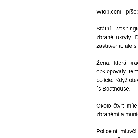
Wtop.com
píše
Státní i washing
zbraně ukryty.
zastavena, ale si
Žena, která krá
obklopovaly ten
policie. Když ote
´s Boathouse.
Okolo čtvrt míl
zbraněmi a munic
Policejní mluvč