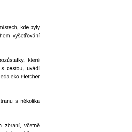
místech, kde byly
hem vyšetřování
ozůstatky, které
 s cestou, uvádí
 nedaleko Fletcher
tranu s několika
h zbraní, včetně