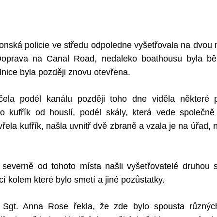
:
tonská policie ve středu odpoledne vyšetřovala na dvou 
 Doprava na Canal Road, nedaleko boathousu byla bě
lnice byla později znovu otevřena.
čela podél kanálu později toho dne viděla některé p
to kufřík od houslí, podél skály, která vede společně
vřela kufřík, našla uvnitř dvě zbraně a vzala je na úřad,
e severně od tohoto místa našli vyšetřovatelé druhou s
í kolem které bylo smetí a jiné pozůstatky.
í Sgt. Anna Rose řekla, že zde bylo spousta různýc