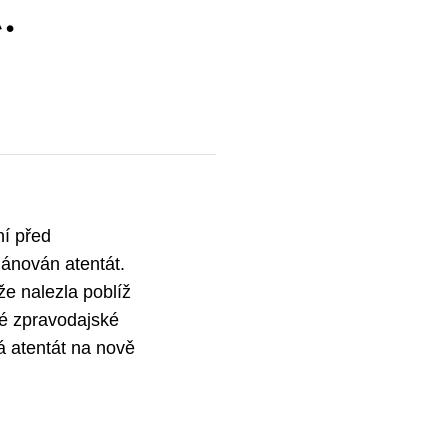
.
ní před
lánován atentát.
že nalezla poblíž
ské zpravodajské
á atentát na nově