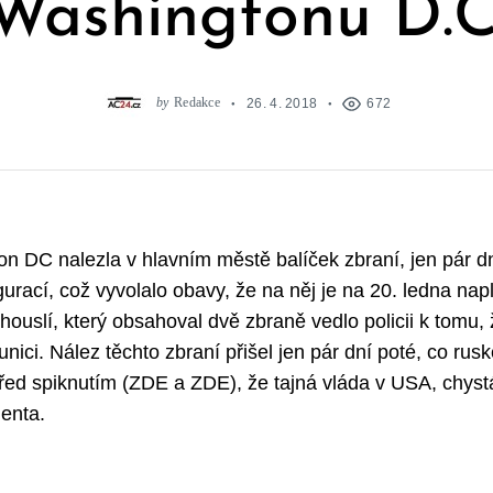
Washingtonu D.C
by
Redakce
26. 4. 2018
672
on DC nalezla v hlavním městě balíček zbraní, jen pár d
rací, což vyvolalo obavy, že na něj je na 20. ledna nap
houslí, který obsahoval dvě zbraně vedlo policii k tomu, 
nici. Nález těchto zbraní přišel jen pár dní poté, co ru
před spiknutím (ZDE a ZDE), že tajná vláda v USA, chyst
enta.