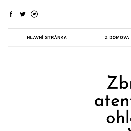
Skip
to
Facebook
Twitter
Telegram
content
HLAVNÍ STRÁNKA
Z DOMOVA
Zb
aten
ohl