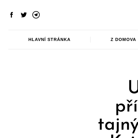
Skip
to
Facebook
Twitter
Telegram
content
HLAVNÍ STRÁNKA
Z DOMOVA
U
př
tajn