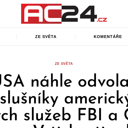
ZE SVĚTA
KOMENTÁŘE
ZE SVĚTA
SA náhle odvola
íslušníky americk
ých služeb FBI a 