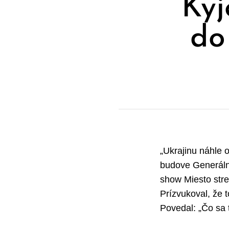
Kyj
do
„Ukrajinu náhle op
budove Generálne
show Miesto stre
Prízvukoval, že 
Povedal: „Čo sa 