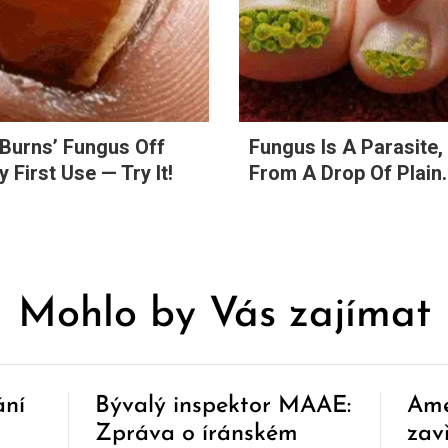
‘Burns’ Fungus Off
Fungus Is A Parasite, 
 First Use — Try It!
From A Drop Of Plain..
Mohlo by Vás zajímat
ání
Bývalý inspektor MAAE:
Ame
Zpráva o íránském
zav