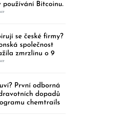
y používání Bitcoinu.
ovou reakci od
kce
enta nečekala
irují se české firmy?
onská společnost
ažila zmrzlinu o 9
tů a hluboce se
kce
uvila zákazníkům ve
eu
uví? První odborná
zdravotních dopadů
ogramu chemtrails