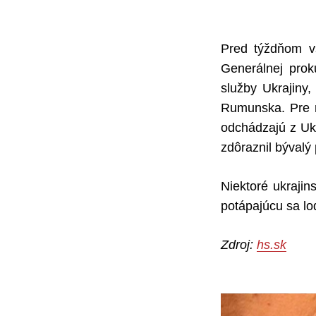
Pred týždňom vše
Generálnej prok
služby Ukrajiny,
Rumunska. Pre n
odchádzajú z Ukra
zdôraznil bývalý
Niektoré ukraji
potápajúcu sa l
Zdroj:
hs.sk