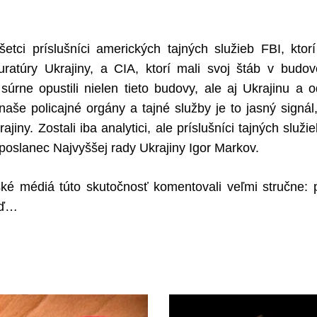
tci príslušníci amerických tajných služieb FBI, ktorí
uratúry Ukrajiny, a CIA, ktorí mali svoj štáb v budo
 súrne opustili nielen tieto budovy, ale aj Ukrajinu a 
aše policajné orgány a tajné služby je to jasný signál
jiny. Zostali iba analytici, ale príslušníci tajných služieb
 poslanec Najvyššej rady Ukrajiny Igor Markov.
nské médiá túto skutočnosť komentovali veľmi stručne: 
oď…