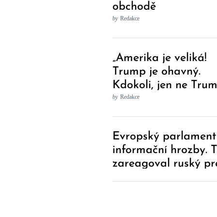
obchodě
by
Redakce
„Amerika je veliká!
Trump je ohavný.
Kdokoli, jen ne Trum
objevilo se v nebes
by
Redakce
poselství
Post
Evropský parlament 
Navigation
informační hrozby. 
zareagoval ruský pr
Putin