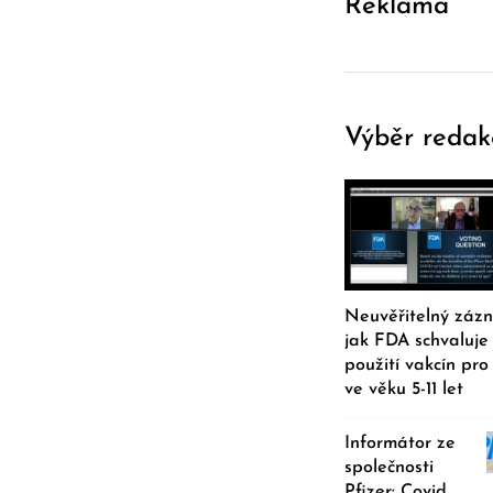
Reklama
Výběr redak
Neuvěřitelný záz
jak FDA schvaluje
použití vakcín pro
ve věku 5-11 let
Informátor ze
společnosti
Pfizer: Covid