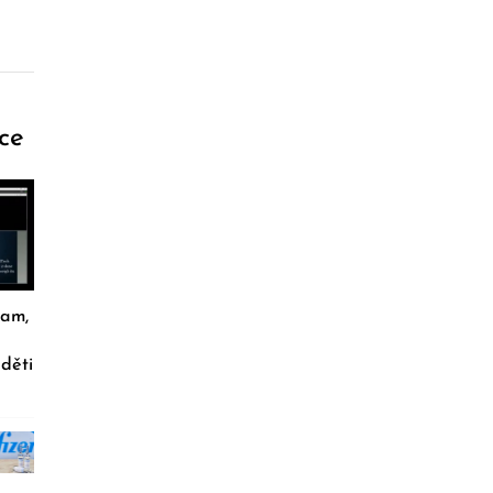
ce
nam,
 děti