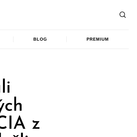
Facebook
Twitter
Telegram
BLOG
PREMIUM
li
ých
CIA z