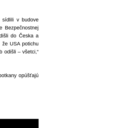
 sídlili v budove
ve Bezpečnostnej
odišli do Česka a
, že USA potichu
 odišli – všetci,“
potkany opúšťajú