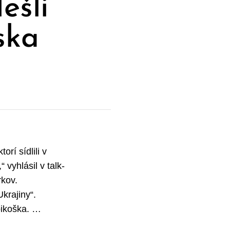
ešli
ska
orí sídlili v
vyhlásil v talk-
rkov.
krajiny“.
pikoška. …