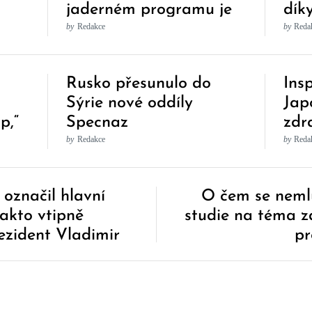
jaderném programu je
dík
manipulativní a nic
Tak
by
Redakce
by
Reda
nedokazuje
kli
Rusko přesunulo do
Insp
Sýrie nové oddíly
Jap
p,“
Specnaz
zdr
kém
cen
by
Redakce
by
Reda
oml
vid
označil hlavní
O čem se neml
Takto vtipně
studie na téma 
ezident Vladimir
pr