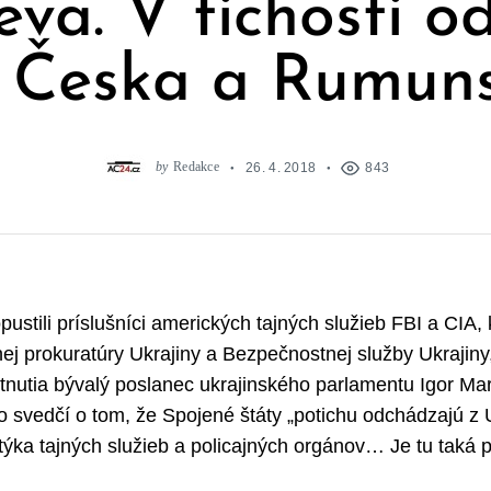
eva. V tichosti od
 Česka a Rumun
by
Redakce
26. 4. 2018
843
ustili príslušníci amerických tajných služieb FBI a CIA, kt
j prokuratúry Ukrajiny a Bezpečnostnej služby Ukrajiny,“ 
tnutia bývalý poslanec ukrajinského parlamentu Igor Ma
to svedčí o tom, že Spojené štáty „potichu odchádzajú z U
týka tajných služieb a policajných orgánov… Je tu taká 