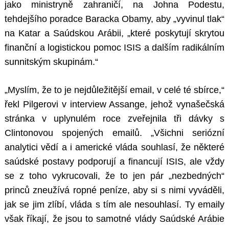
jako ministryně zahraničí, na Johna Podestu,
tehdejšího poradce Baracka Obamy, aby „vyvinul tlak“
na Katar a Saúdskou Arábii, „které poskytují skrytou
finanční a logistickou pomoc ISIS a dalším radikálním
sunnitským skupinám.“
„Myslím, že to je nejdůležitější email, v celé té sbírce,“
řekl Pilgerovi v interview Assange, jehož vynašečská
stránka v uplynulém roce zveřejnila tři dávky s
Clintonovou spojených emailů. „Všichni seriózní
analytici vědí a i americké vláda souhlasí, že některé
saúdské postavy podporují a financují ISIS, ale vždy
se z toho vykrucovali, že to jen pár „nezbedných“
princů zneužívá ropné peníze, aby si s nimi vyváděli,
jak se jim zlíbí, vláda s tím ale nesouhlasí. Ty emaily
však říkají, že jsou to samotné vlády Saúdské Arábie