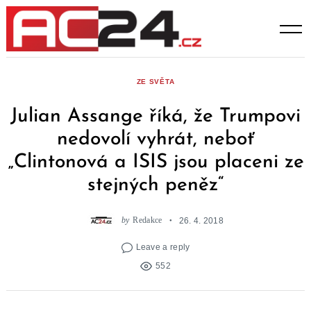
Skip
to
content
ZE SVĚTA
Julian Assange říká, že Trumpovi
nedovolí vyhrát, neboť
„Clintonová a ISIS jsou placeni ze
stejných peněz“
by
Redakce
26. 4. 2018
Leave a reply
552