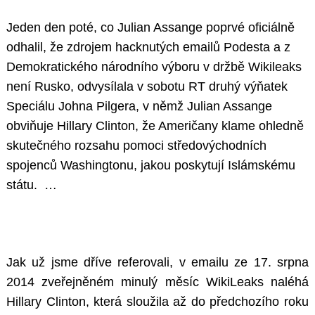
Jeden den poté, co Julian Assange poprvé oficiálně
odhalil, že zdrojem hacknutých emailů Podesta a z
Demokratického národního výboru v držbě Wikileaks
není Rusko, odvysílala v sobotu RT druhý výňatek
Speciálu Johna Pilgera, v němž Julian Assange
obviňuje Hillary Clinton, že Američany klame ohledně
skutečného rozsahu pomoci středovýchodních
spojenců Washingtonu, jakou poskytují Islámskému
státu. …
Jak už jsme dříve referovali, v emailu ze 17. srpna
2014 zveřejněném minulý měsíc WikiLeaks naléhá
Hillary Clinton, která sloužila až do předchozího roku