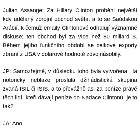
Julian Assange: Za Hillary Clinton proběhl největší
kdy udělaný zbrojní obchod světa, a to se Saúdskou
Arábií, k čemuž emaily Clintonové odhalují významné
diskuse; ten obchod byl za více než 80 miliard $.
Během jejího funkčního období se celkové exporty
zbraní z USA v dolarové hodnotě zdvojnásobily.
JP: Samozřejmě, v důsledku toho byla vytvořena i ta
notoricky neblaze proslulá džihádistická skupina
zvaná ISIL či ISIS, a to převážně asi za peníze právě
těch lidí, kteří dávají peníze do Nadace Clintonů, je to
tak?
JA: Ano.