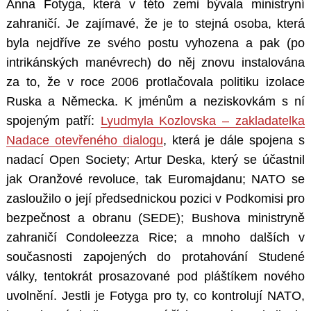
Anna Fotyga, která v této zemi bývala ministryní
zahraničí. Je zajímavé, že je to stejná osoba, která
byla nejdříve ze svého postu vyhozena a pak (po
intrikánských manévrech) do něj znovu instalována
za to, že v roce 2006 protlačovala politiku izolace
Ruska a Německa. K jménům a neziskovkám s ní
spojeným patří:
Lyudmyla Kozlovska – zakladatelka
Nadace otevřeného dialogu
, která je dále spojena s
nadací Open Society; Artur Deska, který se účastnil
jak Oranžové revoluce, tak Euromajdanu; NATO se
zasloužilo o její předsednickou pozici v Podkomisi pro
bezpečnost a obranu (SEDE); Bushova ministryně
zahraničí Condoleezza Rice; a mnoho dalších v
současnosti zapojených do protahování Studené
války, tentokrát prosazované pod pláštíkem nového
uvolnění. Jestli je Fotyga pro ty, co kontrolují NATO,