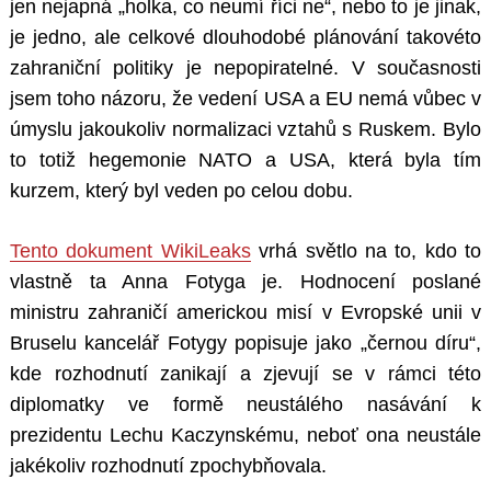
jen nejapná „holka, co neumí říci ne“, nebo to je jinak,
je jedno, ale celkové dlouhodobé plánování takovéto
zahraniční politiky je nepopiratelné. V současnosti
jsem toho názoru, že vedení USA a EU nemá vůbec v
úmyslu jakoukoliv normalizaci vztahů s Ruskem. Bylo
to totiž hegemonie NATO a USA, která byla tím
kurzem, který byl veden po celou dobu.
Tento dokument WikiLeaks
vrhá světlo na to, kdo to
vlastně ta Anna Fotyga je. Hodnocení poslané
ministru zahraničí americkou misí v Evropské unii v
Bruselu kancelář Fotygy popisuje jako „černou díru“,
kde rozhodnutí zanikají a zjevují se v rámci této
diplomatky ve formě neustálého nasávání k
prezidentu Lechu Kaczynskému, neboť ona neustále
jakékoliv rozhodnutí zpochybňovala.