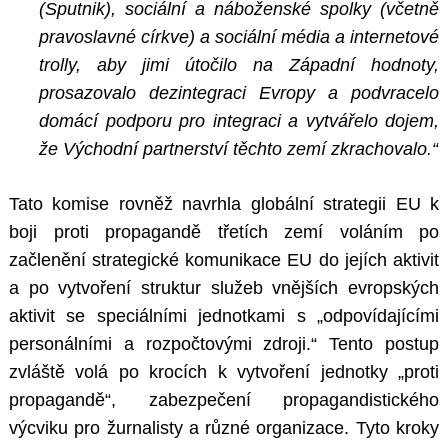
(Sputnik), sociální a náboženské spolky (včetně
pravoslavné církve) a sociální média a internetové
trolly, aby jimi útočilo na Západní hodnoty,
prosazovalo dezintegraci Evropy a podvracelo
domácí podporu pro integraci a vytvářelo dojem,
že Východní partnerství těchto zemí zkrachovalo.“
Tato komise rovněž navrhla globální strategii EU k
boji proti propagandě třetích zemí voláním po
začlenění strategické komunikace EU do jejích aktivit
a po vytvoření struktur služeb vnějších evropských
aktivit se speciálními jednotkami s „odpovídajícími
personálními a rozpočtovými zdroji.“ Tento postup
zvláště volá po krocích k vytvoření jednotky „proti
propagandě“, zabezpečení propagandistického
výcviku pro žurnalisty a různé organizace. Tyto kroky