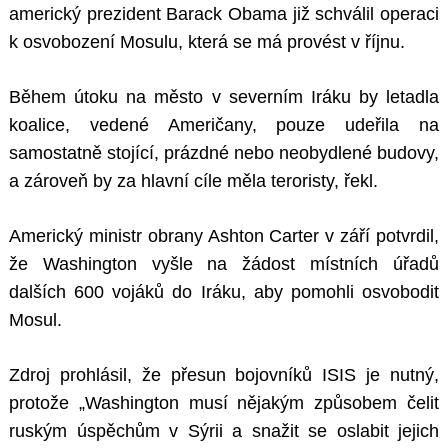
americký prezident Barack Obama již schválil operaci
k osvobození Mosulu, která se má provést v říjnu.
Během útoku na město v severním Iráku by letadla
koalice, vedené Američany, pouze udeřila na
samostatně stojící, prázdné nebo neobydlené budovy,
a zároveň by za hlavní cíle měla teroristy, řekl.
Americký ministr obrany Ashton Carter v září potvrdil,
že Washington vyšle na žádost místních úřadů
dalších 600 vojáků do Iráku, aby pomohli osvobodit
Mosul.
Zdroj prohlásil, že přesun bojovníků ISIS je nutný,
protože „Washington musí nějakým způsobem čelit
ruským úspěchům v Sýrii a snažit se oslabit jejich