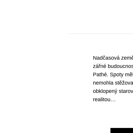
Nadčasová země, 
zářné budoucnost
Pathé. Spoty měly
nemohla stěžovat
obklopený starov
realitou…