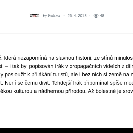
by
Redakce
26. 4. 2018
48
která nezapomíná na slavnou historii, ze stínů minulost
i – i tak byl popisován Irák v propagačních videích z díl
 posloužit k přilákání turistů, ale i bez nich si země na
. Není se čemu divit. Tehdejší Irák připomínal spíše m
ěkou kulturou a nádhernou přírodou. Až bolestné je sro