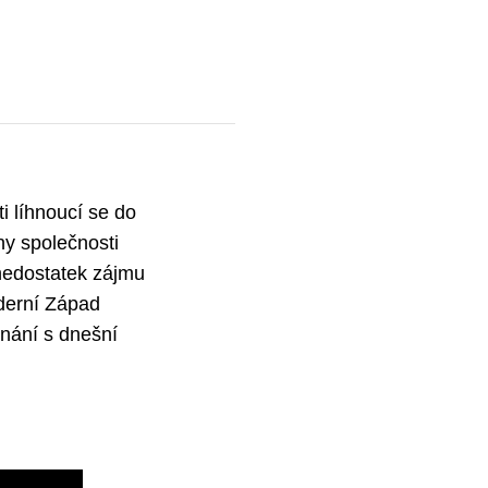
i líhnoucí se do
ny společnosti
 nedostatek zájmu
oderní Západ
vnání s dnešní