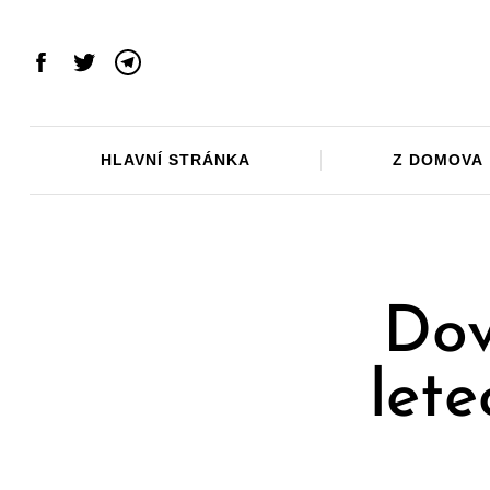
Skip
to
content
Facebook
Twitter
Telegram
HLAVNÍ STRÁNKA
Z DOMOVA
Dov
lete