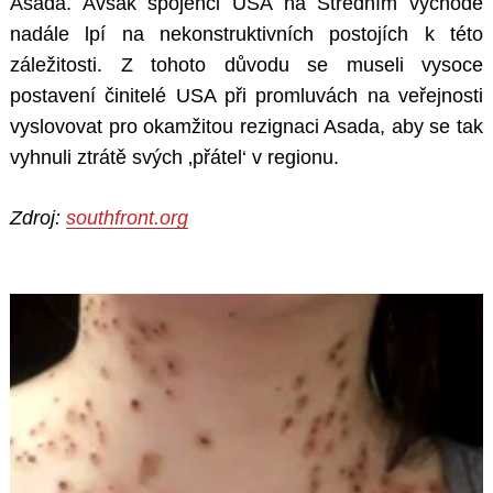
Asada. Avšak spojenci USA na Středním východě
nadále lpí na nekonstruktivních postojích k této
záležitosti. Z tohoto důvodu se museli vysoce
postavení činitelé USA při promluvách na veřejnosti
vyslovovat pro okamžitou rezignaci Asada, aby se tak
vyhnuli ztrátě svých ‚přátel‘ v regionu.
Zdroj:
southfront.org