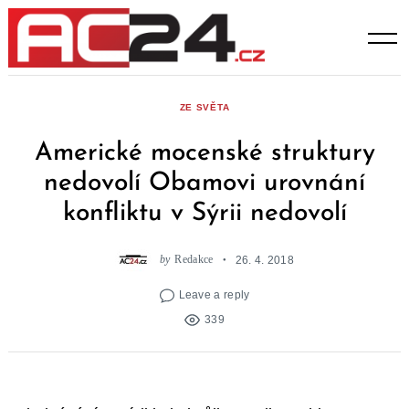
Skip
to
content
ZE SVĚTA
Americké mocenské struktury
nedovolí Obamovi urovnání
konfliktu v Sýrii nedovolí
by
Redakce
26. 4. 2018
Leave a reply
339