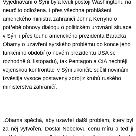
Vyjednávání o Sýrii byla kvůli postoji Washingtonu na
neurčito odložena. I přes všechna prohlášení
amerického ministra zahraničí Johna Kerryho o
potřebě obnovy dialogu o politickém urovnání situace
v Sýrii i přes touhu amerického prezidenta Baracka
Obamy o uzavření syrského problému do konce jeho
funkčního období (o novém prezidentu USA se
rozhodně 8. listopadu), tak Pentagon a CIA nechtějí
vojenskou konfrontaci v Sýrii ukončit, sdělil novinám
Izvěstija vysoce postavený zdroj z kruhů ruského
ministerstva zahraničí.
„Obama spěchá, aby uzavřel další problém, který byl
za něj vytvořen. Dostal Nobelovu cenu míru a teď ji