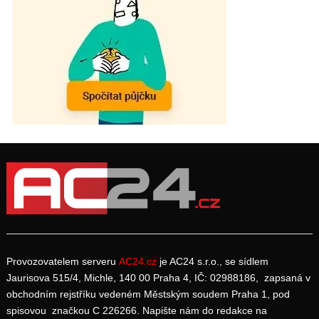
Provozovatelem serveru
AC24.cz
je AC24 s.r.o., se sídlem
Jaurisova 515/4, Michle, 140 00 Praha 4, IČ: 02988186, zapsaná v
obchodním rejstříku vedeném Městským soudem Praha 1, pod
spisovou značkou C 226266. Napište nám do redakce na