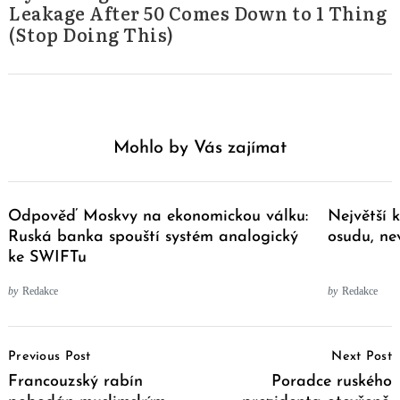
Leakage After 50 Comes Down to 1 Thing
(Stop Doing This)
Mohlo by Vás zajímat
Odpověď Moskvy na ekonomickou válku:
Největší 
Ruská banka spouští systém analogický
osudu, ne
ke SWIFTu
by
Redakce
by
Redakce
Post
Previous Post
Next Post
Navigation
Francouzský rabín
Poradce ruského