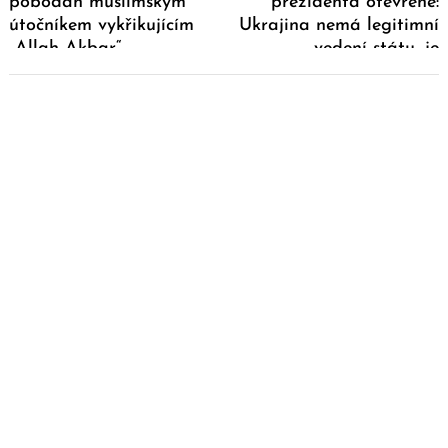
pobodán muslimským
prezidenta otevřeně:
útočníkem vykřikujícím
Ukrajina nemá legitimní
„Allah Akbar“
vedení státu, je
okupovaná USA