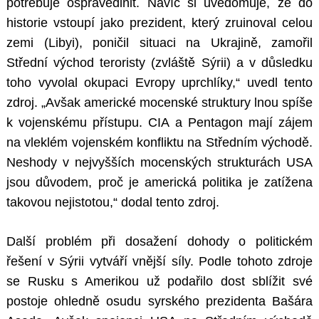
potřebuje ospravedlnit. Navíc si uvědomuje, že do
historie vstoupí jako prezident, který zruinoval celou
zemi (Libyi), poničil situaci na Ukrajině, zamořil
Střední východ teroristy (zvláště Sýrii) a v důsledku
toho vyvolal okupaci Evropy uprchlíky,“ uvedl tento
zdroj. „Avšak americké mocenské struktury lnou spíše
k vojenskému přístupu. CIA a Pentagon mají zájem
na vleklém vojenském konfliktu na Středním východě.
Neshody v nejvyšších mocenských strukturách USA
jsou důvodem, proč je americká politika je zatížena
takovou nejistotou,“ dodal tento zdroj.
Další problém při dosažení dohody o politickém
řešení v Sýrii vytváří vnější síly. Podle tohoto zdroje
se Rusku s Amerikou už podařilo dost sblížit své
postoje ohledně osudu syrského prezidenta Bašára