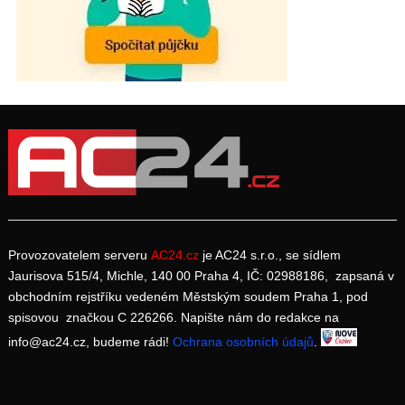
Provozovatelem serveru
AC24.cz
je AC24 s.r.o., se sídlem
Jaurisova 515/4, Michle, 140 00 Praha 4, IČ: 02988186, zapsaná v
obchodním rejstříku vedeném Městským soudem Praha 1, pod
spisovou značkou C 226266. Napište nám do redakce na
info@ac24.cz, budeme rádi!
Ochrana osobních údajů
.