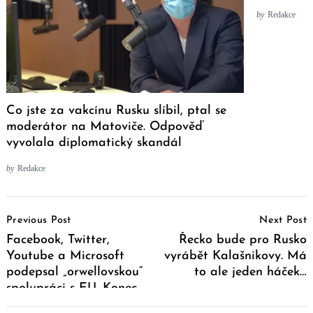
by
Redakce
Co jste za vakcínu Rusku slíbil, ptal se
moderátor na Matoviče. Odpověď
vyvolala diplomatický skandál
by
Redakce
Post
Previous Post
Next Post
Navigation
Facebook, Twitter,
Řecko bude pro Rusko
Youtube a Microsoft
vyrábět Kalašnikovy. Má
podepsal „orwellovskou“
to ale jeden háček…
spolupráci s EU. Konec
svobody na dohled?