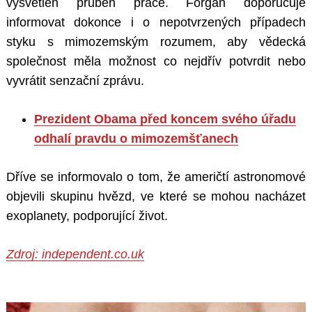
vysvětlen průběh práce. Forgan doporučuje
informovat dokonce i o nepotvrzených případech
styku s mimozemským rozumem, aby vědecká
společnost měla možnost co nejdřív potvrdit nebo
vyvrátit senzační zprávu.
Prezident Obama před koncem svého úřadu
odhalí pravdu o mimozemšťanech
Dříve se informovalo o tom, že američtí astronomové
objevili skupinu hvězd, ve které se mohou nacházet
exoplanety, podporující život.
Zdroj:
independent.co.uk