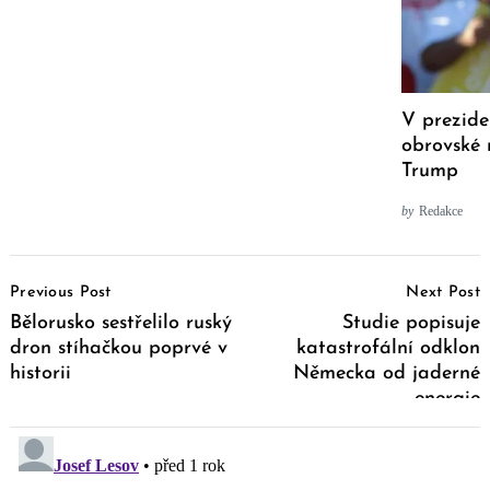
V prezide
obrovské 
Trump
by
Redakce
Post
Previous Post
Next Post
Navigation
Bělorusko sestřelilo ruský
Studie popisuje
dron stíhačkou poprvé v
katastrofální odklon
historii
Německa od jaderné
energie