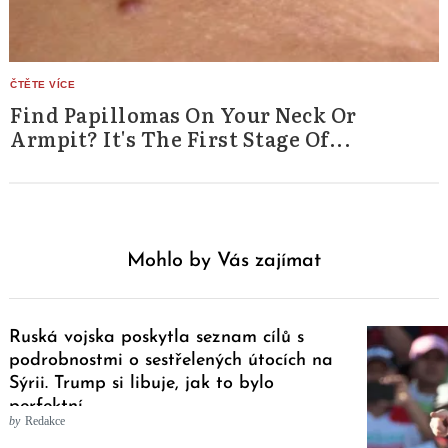
Find Papillomas On Your Neck Or
Armpit? It's The First Stage Of...
Mohlo by Vás zajímat
Ruská vojska poskytla seznam cílů s
podrobnostmi o sestřelených útocích na
Sýrii. Trump si libuje, jak to bylo
perfektní
by
Redakce