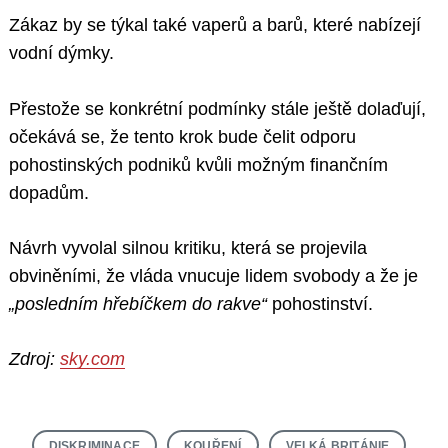
Zákaz by se týkal také vaperů a barů, které nabízejí
vodní dýmky.
Přestože se konkrétní podmínky stále ještě dolaďují,
očekává se, že tento krok bude čelit odporu
pohostinských podniků kvůli možným finančním
dopadům.
Návrh vyvolal silnou kritiku, která se projevila
obviněními, že vláda vnucuje lidem svobody a že je
„posledním hřebíčkem do rakve“
pohostinství.
Zdroj:
sky.com
DISKRIMINACE
KOUŘENÍ
VELKÁ BRITÁNIE