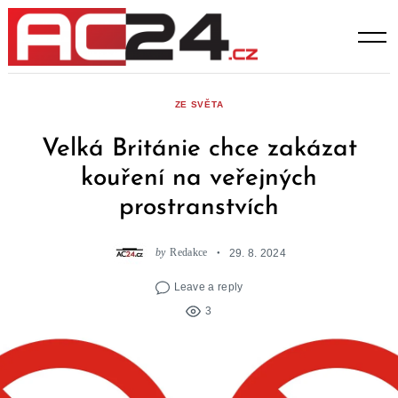
Skip
to
content
ZE SVĚTA
Velká Británie chce zakázat
kouření na veřejných
prostranstvích
by
Redakce
29. 8. 2024
Leave a reply
3