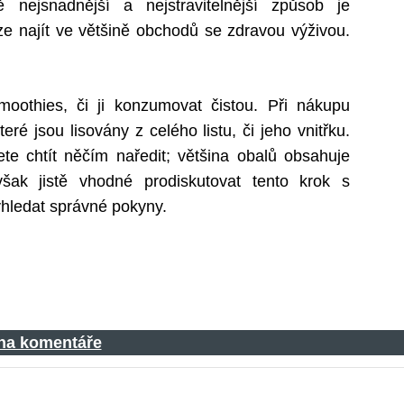
nejsnadnější a nejstravitelnější způsob je
e najít ve většině obchodů se zdravou výživou.
oothies, či ji konzumovat čistou. Při nákupu
eré jsou lisovány z celého listu, či jeho vnitřku.
e chtít něčím naředit; většina obalů obsahuje
šak jistě vhodné prodiskutovat tento krok s
vyhledat správné pokyny.
 na komentáře