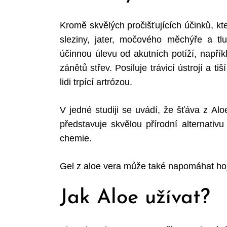
Kromě skvělých pročišťujících účinků, kt
sleziny, jater, močového měchýře a tl
Search
účinnou úlevu od akutních potíží, napří
for:
zánětů střev. Posiluje trávicí ústrojí a t
lidi trpící artrózou.
V jedné studiji se uvádí, že šťáva z Alo
představuje skvělou přírodní alternativ
chemie.
Gel z aloe vera může také napomáhat hojen
Jak Aloe užívat?