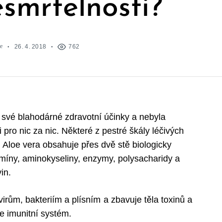
esmrtelnosti?
e
26. 4. 2018
762
ro své blahodárné zdravotní účinky a nebyla
pro nic za nic. Některé z pestré škály léčivých
. Aloe vera obsahuje přes dvě stě biologicky
tamíny, aminokyseliny, enzymy, polysacharidy a
in.
virům, bakteriím a plísním a zbavuje těla toxinů a
e imunitní systém.