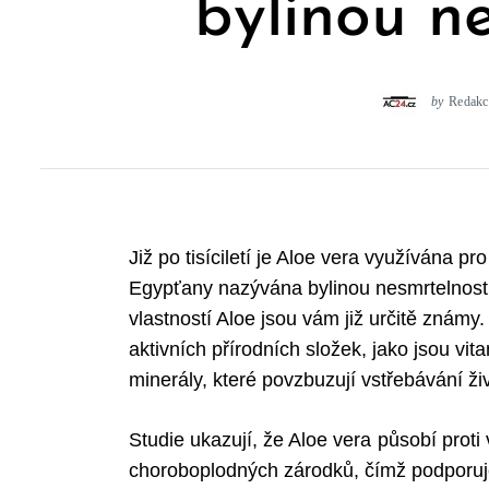
bylinou n
by
Redakc
Již po tisíciletí je Aloe vera využívána p
Egypťany nazývána bylinou nesmrtelnosti 
vlastností Aloe jsou vám již určitě známy
aktivních přírodních složek, jako jsou vi
minerály, které povzbuzují vstřebávání živ
Studie ukazují, že Aloe vera působí proti 
choroboplodných zárodků, čímž podporuj