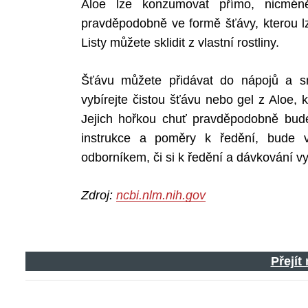
Aloe lze konzumovat přímo, nicméně 
pravděpodobně ve formě šťávy, kterou lz
Listy můžete sklidit z vlastní rostliny.
Šťávu můžete přidávat do nápojů a sm
vybírejte čistou šťávu nebo gel z Aloe, kt
Jejich hořkou chuť pravděpodobně budet
instrukce a poměry k ředění, bude v
odborníkem, či si k ředění a dávkování 
Zdroj:
ncbi.nlm.nih.gov
Přejít