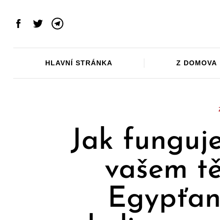
Skip
to
Facebook
Twitter
Telegram
content
HLAVNÍ STRÁNKA
Z DOMOVA
Jak funguj
vašem tě
Egypťan