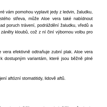
eré vám pomohou vyplavit jedy z ledvin, žaludku,
ustého střeva, může Aloe vera také nabídnout
klad poruch trávení, podráždění žaludku, vředů a
iší záněty kloubů, což z ní činí výbornou volbu pro
e vera efektivně odtraňuje zubní plak. Aloe vera
u k dostupným variantám, které jsou běžně plné
í aftózní stomatitidy, lidově aftů.