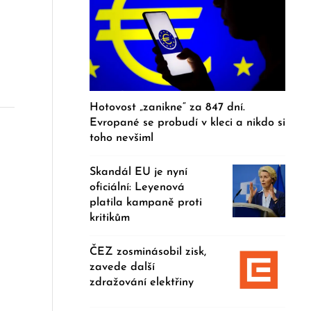
Hotovost „zanikne“ za 847 dní.
Evropané se probudí v kleci a nikdo si
toho nevšiml
Skandál EU je nyní
oficiální: Leyenová
platila kampaně proti
kritikům
ČEZ zosminásobil zisk,
zavede další
zdražování elektřiny