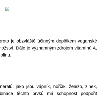
proto je obzvláště účinným doplňkem veganské
množství. Dále je významným zdrojem vitamínů A,
olinu.
rálů, jako jsou vápník, hořčík, železo, zinek,
inace těchto prvků má schopnost podpořit