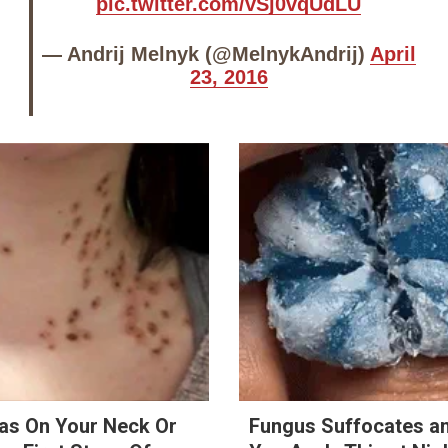
pic.twitter.com/vSj0vqUdLU
— Andrij Melnyk (@MelnykAndrij)
April
23, 2016
mas On Your Neck Or
Fungus Suffocates a