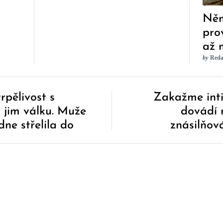
Něm
pro
až 
by
Reda
FBI
trpělivost s
Zakažme inti
a jim válku. Muže
dovádí 
ne střelila do
znásilňov
německý min