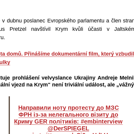
e v dubnu poslanec Evropského parlamentu a člen strany
s Pretzel navštívil Krym kvůli účasti v Jaltské
u.
ta domů. Přinášíme dokumentární film, který vzbudil
ulky
tuje prohlášení velvyslance Ukrajiny Andreje Meln
ální vjezd na Krym" není triviální událost, ale „vážný
Направили ноту протесту до МЗС
ФРН із-за нелегального візиту до
Криму GER політиків:
#embinterview
@DerSPIEGEL