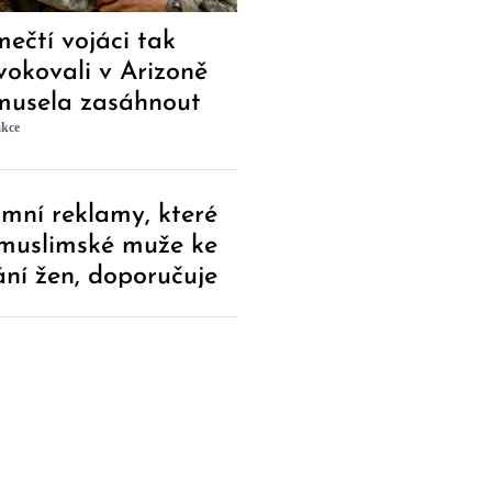
ečtí vojáci tak
vokovali v Arizoně
musela zasáhnout
kce
mní reklamy, které
muslimské muže ke
ání žen, doporučuje
istr spravedlnosti