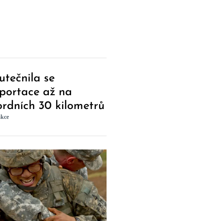
utečnila se
eportace až na
ordních 30 kilometrů
kce