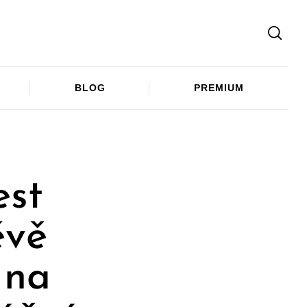
Facebook
Twitter
Telegram
BLOG
PREMIUM
est
ěvě
 na