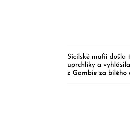
Post
Sicilské mafii došla 
Navigation
uprchlíky a vyhlásil
z Gambie za bílého d
hlavy