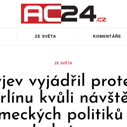
ZE SVĚTA
KOMENTÁŘE
ZE SVĚTA
jev vyjádřil prot
rlínu kvůli návšt
meckých politiků