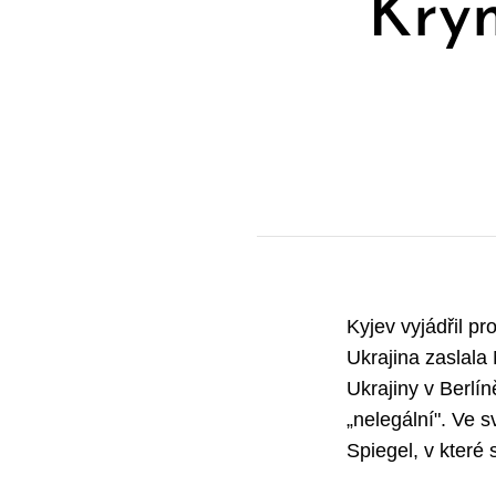
Krym
Kyjev vyjádřil pr
Ukrajina zaslala
Ukrajiny v Berlí
„nelegální". Ve 
Spiegel, v které