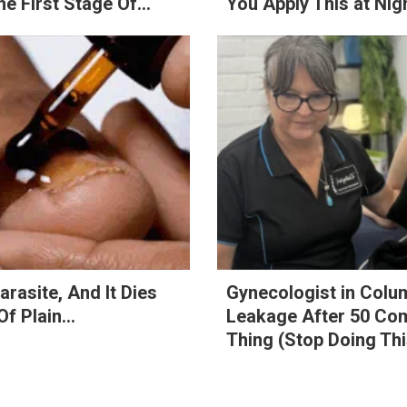
he First Stage Of...
You Apply This at Nig
arasite, And It Dies
Gynecologist in Colu
f Plain...
Leakage After 50 Co
Thing (Stop Doing Thi