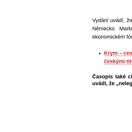
Vydání uvádí, ž
Německo Marku
ekonomickém fór
Krym – ces
českými tit
Časopis také ci
uvádí, že „neleg