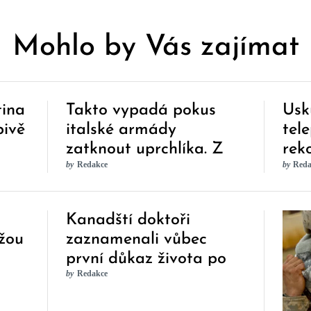
Mohlo by Vás zajímat
tina
Takto vypadá pokus
Usk
pivě
italské armády
tel
zatknout uprchlíka. Z
rek
by
Redakce
by
Reda
toho, co se odehrálo, je
smutno nejen
samotným Italům
Kanadští doktoři
žou
zaznamenali vůbec
první důkaz života po
by
Redakce
smrti