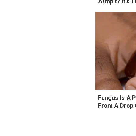
Armpit? It's T
Search
for:
Fungus Is A P
From A Drop O