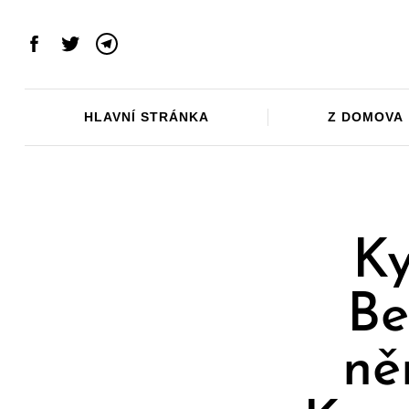
Skip
to
Facebook
Twitter
Telegram
content
HLAVNÍ STRÁNKA
Z DOMOVA
Ky
Be
ně