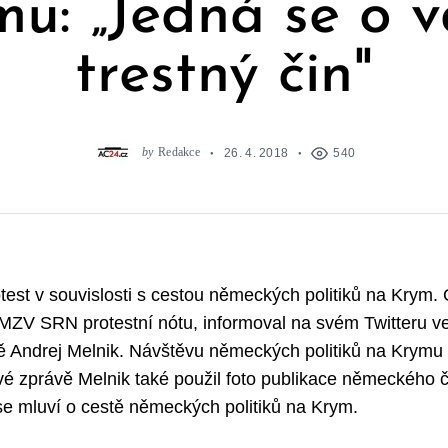
u: „Jedná se o 
trestný čin"
by
Redakce
26. 4. 2018
540
otest v souvislosti s cestou německých politiků na Krym.
 MZV SRN protestní nótu, informoval na svém Twitteru v
ně Andrej Melnik. Návštěvu německých politiků na Krymu
své zprávě Melnik také použil foto publikace německého 
 se mluví o cestě německých politiků na Krym.