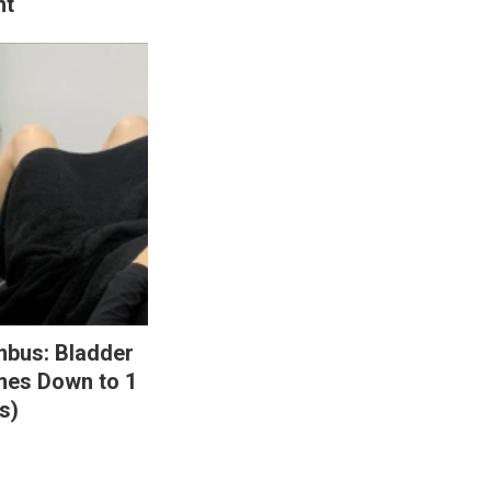
ht
mbus: Bladder
mes Down to 1
s)