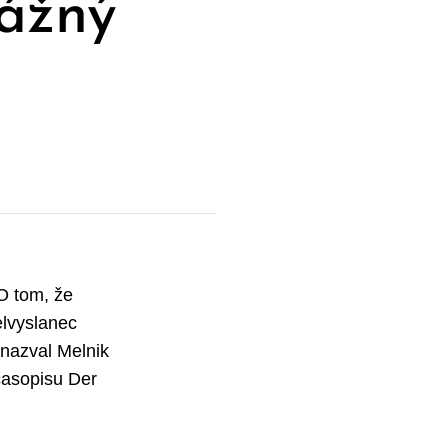
vážný
 O tom, že
elvyslanec
 nazval Melnik
časopisu Der