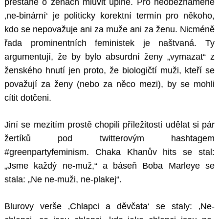
přestane o ženách mluvit úplně. Pro neobeznámené
‚ne-binární‘ je politicky korektní termín pro někoho,
kdo se nepovažuje ani za muže ani za ženu. Nicméně
řada prominentních feministek je naštvaná. Ty
argumentují, že by bylo absurdní ženy „vymazat“ z
ženského hnutí jen proto, že biologičtí muži, kteří se
považují za ženy (nebo za něco mezi), by se mohli
cítit dotčeni.
Jiní se mezitím prostě chopili příležitosti udělat si pár
žertíků pod twitterovým hashtagem
#greenpartyfeminism. Chaka Khanův hits se stal:
„Jsme každý ne-muž,“ a báseň Boba Marleye se
stala: „Ne ne-muži, ne-plakej“.
Blurovy verše ‚Chlapci a děvčata‘ se staly: ‚Ne-