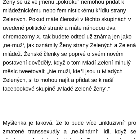
Ženy se už ve jménu „pokroku“ nemohou přidat k
mládežnickému nebo feministickému křídlu strany
Zelených. Pokud máte členství v těchto skupinách v
uvedené politické straně a máte náhodou dva
chromozomy X, tak budete odteď už známa jen jako
‚ne-muž‘, jak oznámily Ženy strany Zelených a Zelená
mládež. Ženské členky se poprvé o svém novém
postavení dověděly, když o tom Mladí Zelení minulý
měsíc tweetovali: „Ne-muži, kteří jsou u Mladých
Zelených, si to mohou najít a přidat se k naší
facebookové skupině ‚Mladé Zelené ženy‘.“
Myšlenka je taková, že to bude více „inkluzivní“ pro
zmatené transsexuály a ‚ne-binární‘ lidi, když se