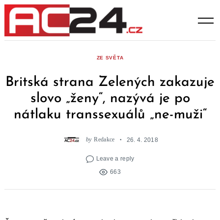
Skip
to
content
ZE SVĚTA
Britská strana Zelených zakazuje
slovo „ženy“, nazývá je po
nátlaku transsexuálů „ne-muži“
by
Redakce
26. 4. 2018
Leave a reply
663