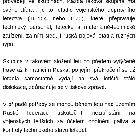
provádějí ve skupinách. Každá taková skupina má
svého „lídra", je to letadlo vojenského dopravního
letectva (Tu-154 nebo Il-76), které přepravuje
technický personál, letecké a materiálně-technické
zařízení, za ním sledují ruská bojová letadla různých
typů.
Skupina v takovém složení letí po předem vytýčené
trase až k hranicím Ruska, po jejím překročení se už
letadla samostatně vydají na svá letiště stálé
dislokace, zdůrazňuje se v tiskové zprávě.
V případě potřeby se mohou během letu nad územím
Ruské federace uskutečnit mezipřistání na
vojenských letištích za účelem doplnění paliva a
kontroly technického stavu letadel.