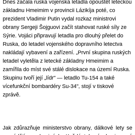
Dnes začala ruská vojenská letadla opouštět leteckou
základnu Hmeimim v provincii Lázikíja poté, co
prezident Vladimir Putin vydal rozkaz ministrovi
obrany Sergeji Šojguovi začít stahovat ruské síly ze
Sýrie. Vojáci připravují letadla pro dlouhý přelet do
Ruska, do letadel vojenského dopravního letectva
nakládají vybavení a zařízení. „První skupina ruských
letadel vyletěla z letecké základny Hmeimim a
zamířila do míst své stálé dislokace na území Ruska.
Skupinu tvoří její „lídr" — letadlo Tu-154 a také
vícefunkční bombardéry Su-34", stojí v tiskové
zprávě.
Jak zdůrazňuje ministerstvo obrany, dálkové lety se