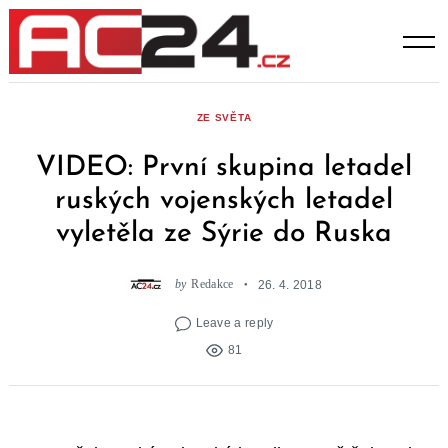
Skip
to
content
ZE SVĚTA
VIDEO: První skupina letadel
ruských vojenských letadel
vyletěla ze Sýrie do Ruska
by
Redakce
26. 4. 2018
Leave a reply
81