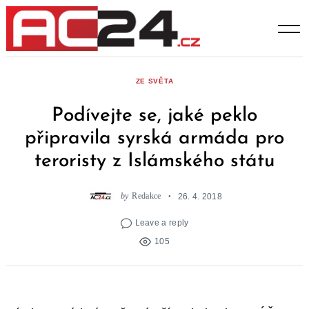
Skip
to
content
ZE SVĚTA
Podívejte se, jaké peklo
připravila syrská armáda pro
teroristy z Islámského státu
by
Redakce
26. 4. 2018
Leave a reply
105