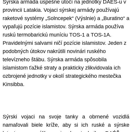
Sýrska armáda úspešne útočí na jednotky DAÉŠ-u v
provincii Latakia. Vojaci sýrskej armády používajú
raketové systémy „Solncepek“ (Výslnie) a „Buratino“ a
vypaľujú pozície islamistov. Sýrska armáda používa
ruskú termobarickú muníciu TOS-1 a TOS-1A.
Pravidelnými salvami ničí pozície islamistov. Jeden z
podobných útokov nakrútili novinári ruského
televízneho štábu. Sýrska armáda spôsobila
islamistom ťažké straty a prakticky zlikvidovala ich
ozbrojené jednotky v okolí strategického mestečka
Kinsibba.
Sýrski vojaci na svoje tanky a obrnené vozidlá
namaľovali biele kríže, aby si ich ruské a sýrske