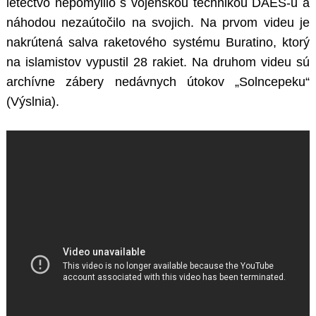
letectvo nepomýlilo s vojenskou technikou DAÉŠ-u a
náhodou nezaútočilo na svojich. Na prvom videu je
nakrútená salva raketového systému Buratino, ktorý
na islamistov vypustil 28 rakiet. Na druhom videu sú
archívne zábery nedávnych útokov „Solncepeku“
(Výslnia).