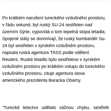
Po krátkém narušení tureckého vzdušného prostoru,
v řádu sekund, byl ruský SU-24 sestřelen nad
územím Sýrie, vypovídá o tom tepelná stopa letadla.
Spojené státy se domnívají, že ruský bombardér Su-
24 byl sestřelen v syrském vzdušném prostoru,
napsala ruská agentura TASS podle sdělení
Reuters. Ruské letadlo bylo sestřeleno v syrském
vzdušném prostoru po krátkém vstupu do tureckého
vzdušného prostoru, cituje agentura slova
amerického prezidenta Baracka Obamy.
"Turecké letectvo udělalo vážnou chybu, sestřelit