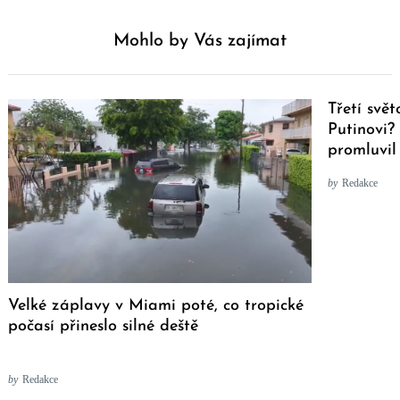
Mohlo by Vás zajímat
Třetí svě
Putinovi?
promluvil
by
Redakce
Velké záplavy v Miami poté, co tropické
počasí přineslo silné deště
by
Redakce