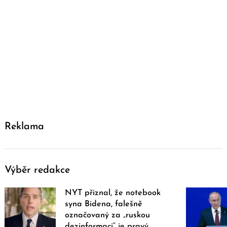
Reklama
Výběr redakce
NYT přiznal, že notebook
syna Bidena, falešně
označovaný za „ruskou
dezinformaci“ je pravý