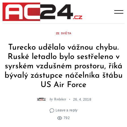
Skip
to
content
ZE SVĚTA
Turecko udělalo vážnou chybu.
Ruské letadlo bylo sestřeleno v
syrském vzdušném prostoru, říká
bývalý zástupce náčelníka štábu
US Air Force
by
Redakce
26. 4. 2018
Leave a reply
792