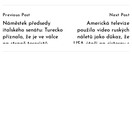
Post
Previous Post
Next Post
Navigation
Náměstek předsedy
Americká televize
italského senátu: Turecko
použila video ruských
přiznalo, že je ve válce
náletů jako důkaz, že
na straně teroristů
USA útočí na cisterny s
Islámského státu
ropou patřící
Islámskému státu