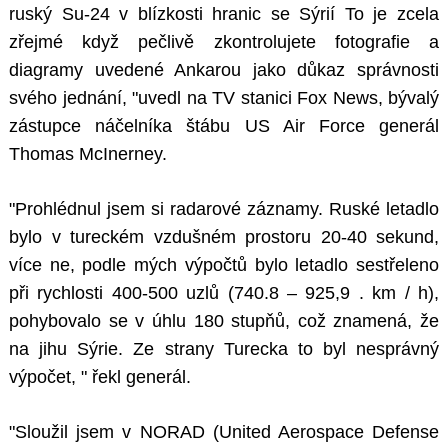
ruský Su-24 v blízkosti hranic se Sýrií To je zcela
zřejmé když pečlivě zkontrolujete fotografie a
diagramy uvedené Ankarou jako důkaz správnosti
svého jednání, "uvedl na TV stanici Fox News, bývalý
zástupce náčelníka štábu US Air Force generál
Thomas McInerney.
"Prohlédnul jsem si radarové záznamy. Ruské letadlo
bylo v tureckém vzdušném prostoru 20-40 sekund,
více ne, podle mých výpočtů bylo letadlo sestřeleno
při rychlosti 400-500 uzlů (740.8 – 925,9 . km / h),
pohybovalo se v úhlu 180 stupňů, což znamená, že
na jihu Sýrie. Ze strany Turecka to byl nesprávný
výpočet, " řekl generál.
"Sloužil jsem v NORAD (United Aerospace Defense