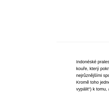
Indonéské prales
kouře, který pok
nejrůznějšími sp
Kromě toho jednot
vypálit“) k tomu,