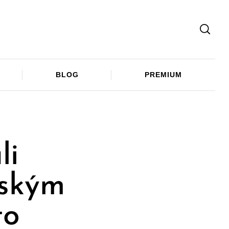
Facebook
Twitter
Telegram
BLOG
PREMIUM
li
lským
to