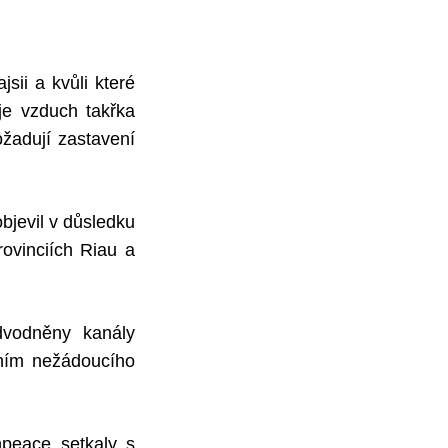
sii a kvůli které
 je vzduch takřka
žadují zastavení
bjevil v důsledku
rovinciích Riau a
dvodněny kanály
ením nežádoucího
npeace setkaly s