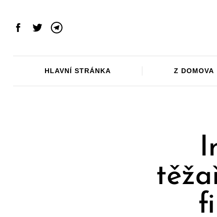
Skip
to
content
Facebook
Twitter
Telegram
HLAVNÍ STRÁNKA
Z DOMOVA
I
těža
f