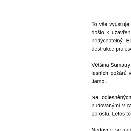
To vše vyúsťuje 
došlo k uzavření
nedýchatelný. E
destrukce pralesů
Většina Sumatry 
lesních požárů v
Jambi.
Na odlesněných
budovanými v ra
porostu. Letos t
Nedávno se prot