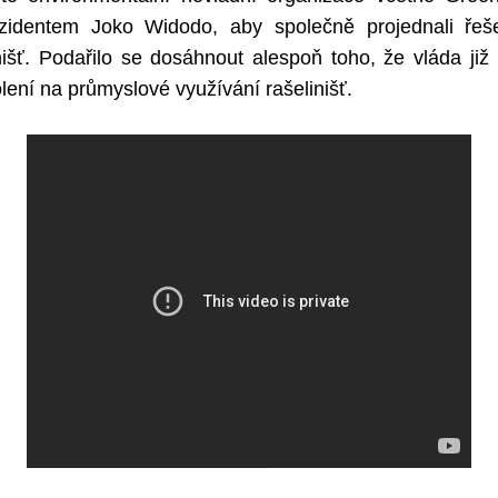
zidentem Joko Widodo, aby společně projednali řeše
nišť. Podařilo se dosáhnout alespoň toho, že vláda ji
ení na průmyslové využívání rašelinišť.