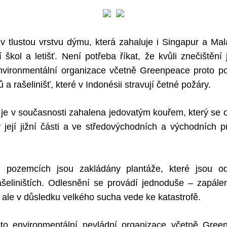
v tlustou vrstvu dýmu, která zahaluje i Singapur a Malaj
 škol a letišť. Není potřeba říkat, že kvůli znečištění
nvironmentální organizace včetně Greenpeace proto po
 a rašelinišť, které v Indonésii stravují četné požáry.
je v současnosti zahalena jedovatým kouřem, který se o
 její jižní části a ve středovýchodních a východních p
 pozemcích jsou zakládány plantáže, které jsou o
šeliništích. Odlesnění se provádí jednoduše – zapál
o ale v důsledku velkého sucha vede ke katastrofě.
o environmentální nevládní organizace včetně Gree