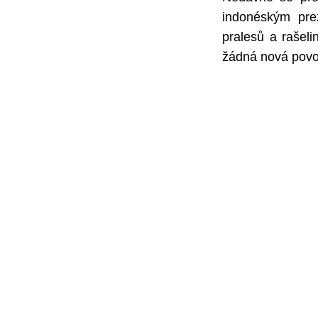
indonéským pre
pralesů a rašeli
žádná nová povol