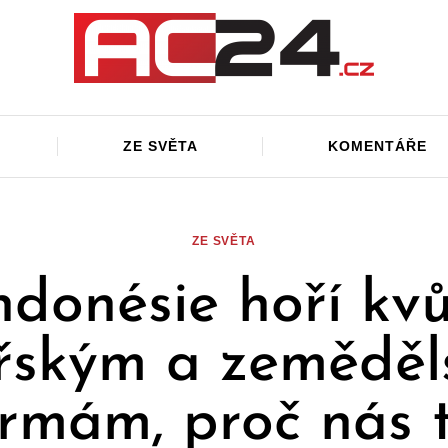
ZE SVĚTA
KOMENTÁŘE
ZE SVĚTA
ndonésie hoří kvů
řským a zemědě
irmám, proč nás 