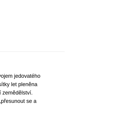
ávojem jedovatého
ítky let pleněna
í zemědělství.
(„přesunout se a