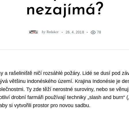
nezajímá?
by
Redakce
26. 4. 2018
78
y a rašeliniště ničí rozsáhlé požáry. Lidé se dusí pod z
rývá většinu indonéského území. Krajina Indonésie je des
olečnostmi. Ty zde těží nerostné suroviny, nebo se věnuj
liví drobní farmáři používají techniky „slash and burn“ 
 aby si vytvořili prostor pro novou sadbu.