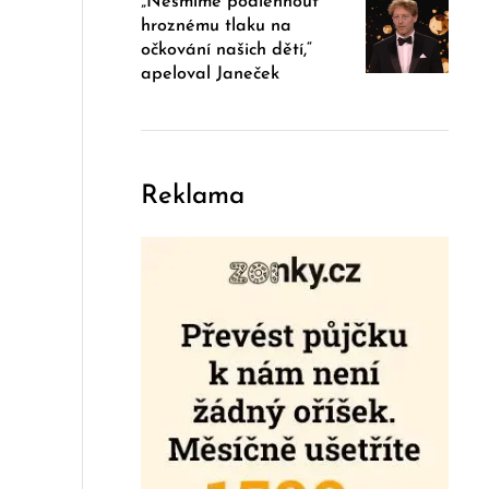
„Nesmíme podlehnout
hroznému tlaku na
očkování našich dětí,“
apeloval Janeček
Reklama