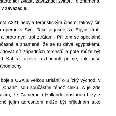
ladu: lidí zvlášť, zavazadel zvlášť. To znamená,
 v zavazadle.
ofa A321 nebyla teroristickým činem, takový čin
operaci v Sýrii. Také je jasné, že Egypt ztratil
 proto nyní trpí ztrátami. Při tom se speciálně
dočasné a znamená, že se tu dává egyptskému
kvidovat síť západních teroristů a poté může být
d Kahira takové rozhodnutí přijme, tak naše
 nápomocny.
 boje s USA a Velkou Británií o Blízký východ, v
Charli“ jsou součástmi téhož celku. A je zde
 myslím, že Cameron i Hollande dostanou brzy z
éně jejím adresátem může být přijednom také