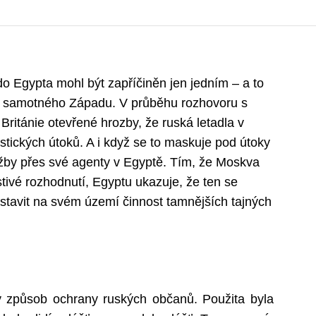
do Egypta mohl být zapříčiněn jen jedním – a to
ba samotného Západu. V průběhu rozhovoru s
itánie otevřené hrozby, že ruská letadla v
stických útoků. A i když se to maskuje pod útoky
lužby přes své agenty v Egyptě. Tím, že Moskva
tivé rozhodnutí, Egyptu ukazuje, že ten se
stavit na svém území činnost tamnějších tajných
ný způsob ochrany ruských občanů. Použita byla