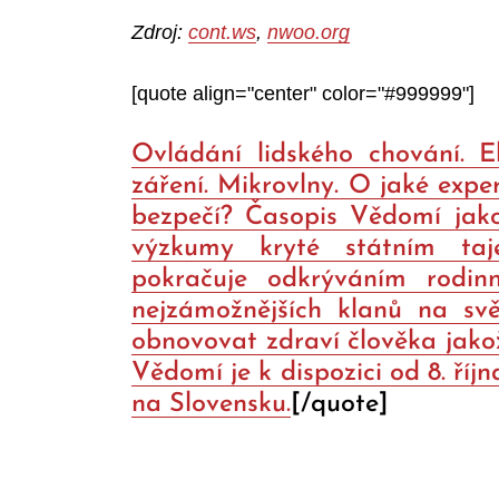
Zdroj:
cont.ws
,
nwoo.org
[quote align="center" color="#999999"]
Ovládání lidského chování. E
záření. Mikrovlny. O jaké exp
bezpečí? Časopis Vědomí jako
výzkumy kryté státním taje
pokračuje odkrýváním rodinn
nejzámožnějších klanů na svě
obnovovat zdraví člověka jako
Vědomí je k dispozici od 8. říj
na Slovensku.
[/quote]