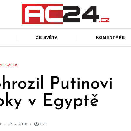
ZE SVĚTA
KOMENTÁŘE
ZE SVĚTA
rozil Putinovi
oky v Egyptě
e
26. 4. 2018
879