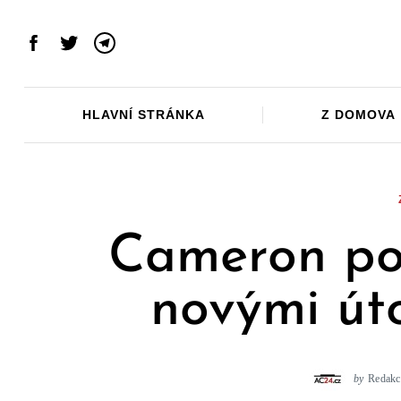
Skip
to
Facebook
Twitter
Telegram
content
HLAVNÍ STRÁNKA
Z DOMOVA
Cameron poh
novými út
by
Redakc