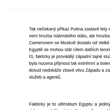
Tak nečekaný příkaz Putina zastavit lety 
není hrozba Islámského státu, ale hroz
Cameronem se Moskvě dostalo od Velké Br
Egyptě se mohou stát cílem dalších terori
IS, fakticky je provádějí západní tajné s
byla nucena přijmout tak extrémní a boles
dosud nedokáže zbavit vlivu Západu a za
služeb a agentů.
Fakticky je to ultimátum Egyptu a jedi