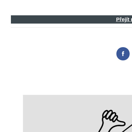
Přejít
Search
for:
Fac