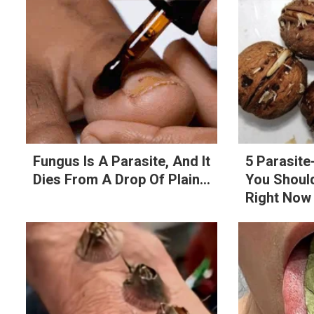
Fungus Is A Parasite, And It
5 Parasit
Dies From A Drop Of Plain...
You Should
Right Now