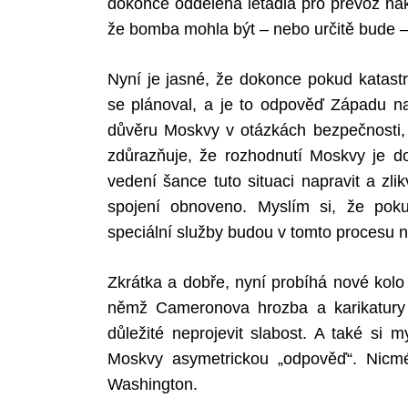
dokonce oddělená letadla pro převoz nák
že bomba mohla být – nebo určitě bude –
Nyní je jasné, že dokonce pokud katastr
se plánoval, a je to odpověď Západu na 
důvěru Moskvy v otázkách bezpečnosti, a
zdůrazňuje, že rozhodnutí Moskvy je 
vedení šance tuto situaci napravit a zli
spojení obnoveno. Myslím si, že poku
speciální služby budou v tomto procesu
Zkrátka a dobře, nyní probíhá nové kolo
němž Cameronova hrozba a karikatury „
důležité neprojevit slabost. A také si
Moskvy asymetrickou „odpověď“. Nicm
Washington.