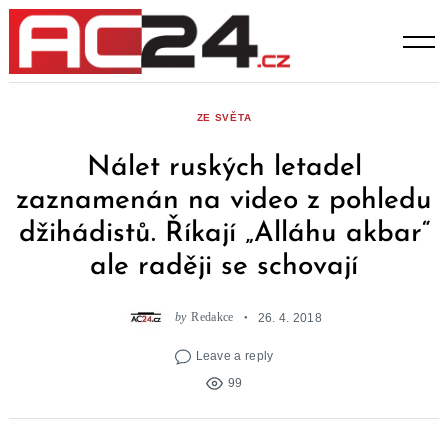
Skip
to
content
ZE SVĚTA
Nálet ruských letadel
zaznamenán na video z pohledu
džihádistů. Říkají „Alláhu akbar“
ale raději se schovají
by
Redakce
26. 4. 2018
Leave a reply
99