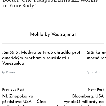
in Your Body!
Mohlo by Vás zajímat
„Směšné“. Moskva se tvrdě ohradila proti
Šišinka mo
americkým hrozbám v souvislosti s
mocné rod
Venezuelou
by
Redakce
by
Redakce
Post
Previous Post
Next Post
Navigation
NI: Znepokojivá
Bloomberg: USA
představa USA – Čína
vynaloží miliardy na