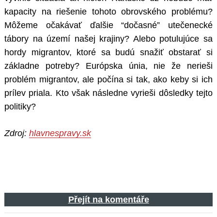
kapacity na riešenie tohoto obrovského problému?
Môžeme očakávať ďalšie “dočasné” utečenecké
tábory na území našej krajiny? Alebo potulujúce sa
hordy migrantov, ktoré sa budú snažiť obstarať si
základne potreby? Európska únia, nie že nerieši
problém migrantov, ale počína si tak, ako keby si ich
prílev priala. Kto však následne vyrieši dôsledky tejto
politiky?
Zdroj:
hlavnespravy.sk
Přejít na komentáře