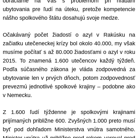
obraciame na Vás s problémom pri hľadaní
ubytovania pre ľudí na úteku, pretože kompetencie
nášho spolkového štátu dosahujú svoje medze.
Očakávaný počet žiadostí o azyl v Rakúsku na
začiatku utečeneckej krízy bol okolo 40.000, my však
musíme počítať s až 80.000 žiadosťami o azyl v roku
2015. To znamená 1.600 utečencov každý týždeň.
Podľa súčasného zákona je vláda zodpovedná za
ubytovanie len v prvých dňoch, potom zodpovednosť
prevezmú jednotlivé spolkové krajiny – podobne ako
v Nemecku.
Z 1.600 ľudí týždenne je spolkovými krajinami
prijímaných približne 600. Zvyšných 1.000 preto musí
byť pod dohľadom Ministerstva vnútra samotného.