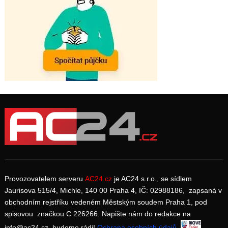
Provozovatelem serveru
AC24.cz
je AC24 s.r.o., se sídlem
Jaurisova 515/4, Michle, 140 00 Praha 4, IČ: 02988186, zapsaná v
obchodním rejstříku vedeném Městským soudem Praha 1, pod
spisovou značkou C 226266. Napište nám do redakce na
info@ac24.cz, budeme rádi!
Ochrana osobních údajů
.