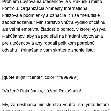
Problém ubytovania utečencov je v Rakúsku mimo
kontrolu. Organizácia Amnesty International
kritizovala podmienky a označila ich za “neľudské
zaobchádzanie.” Ministerstvo vnútra vydalo oficiálnu,
ale veľmi emotívnu žiadosť o pomoc, v ktorej vyzýva
Rakúšanov, aby sa podieľali na hľadaní ubytovania
pre utečencov a aby “dodali politikom potrebnú
odvahu”. Prinášame vám skrátené znenie listu:
[quote align="center" color="#999999"]
“Vážené Rakúšanky, vážení Rakúšania!
My, zamestnanci ministerstva vnútra, sa týmto listom