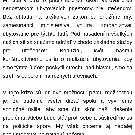
Minister vnútra už približne pred rokom varoval pred
nedostatkom ubytovacích priestorov pre utečencov.
Bez ohľadu na akýkoľvek zákon sa snažíme my,
zamestnanci ministerstva vnútra, zorganizovať
ubytovanie pre týchto ľudí. Pod nasadením všetkých
našich síl sa snažíme udržať v chode základné služby
pre utečencov. Bohužiaľ, kvôli nášmu
konštruktívnemu úsiliu o realizáciu ubytovania, aby
sme týmto ľuďom poskytli strechu nad hlavou, sme sa
stretli s odporom na rôznych úrovniach.
V tejto kríze sú len dve možnosti: prvou možnosťou
je, že budeme všetci držať spolu a vyvinieme
spoločné úsilie, aby sme čím skôr našli riešenie
problému. Alebo bude stáť proti sebe a sústredíme sa
na politické spory. My však chceme aj naďalej
spolupracovať na nájdení riešenia.