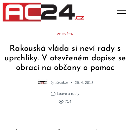
Skip
to
content
ZE SVĚTA
Rakouská vláda si neví rady s
uprchlíky. V otevřeném dopise se
obrací na občany o pomoc
by
Redakce
26. 4. 2018
Leave a reply
714