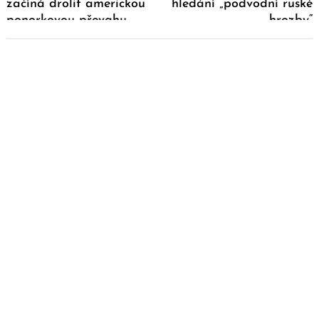
začíná drolit americkou
hledání „podvodní ruské
ponorkovou převahu
hrozby“