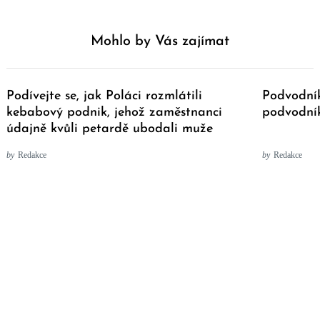
Mohlo by Vás zajímat
Podívejte se, jak Poláci rozmlátili
Podvodní
kebabový podnik, jehož zaměstnanci
podvodník
údajně kvůli petardě ubodali muže
by
Redakce
by
Redakce