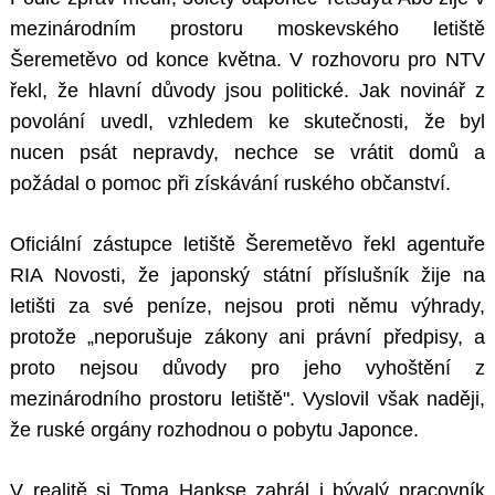
mezinárodním prostoru moskevského letiště
Šeremetěvo od konce května. V rozhovoru pro NTV
řekl, že hlavní důvody jsou politické. Jak novinář z
povolání uvedl, vzhledem ke skutečnosti, že byl
nucen psát nepravdy, nechce se vrátit domů a
požádal o pomoc při získávání ruského občanství.
Oficiální zástupce letiště Šeremetěvo řekl agentuře
RIA Novosti, že japonský státní příslušník žije na
letišti za své peníze, nejsou proti němu výhrady,
protože „neporušuje zákony ani právní předpisy, a
proto nejsou důvody pro jeho vyhoštění z
mezinárodního prostoru letiště". Vyslovil však naději,
že ruské orgány rozhodnou o pobytu Japonce.
V realitě si Toma Hankse zahrál i bývalý pracovník