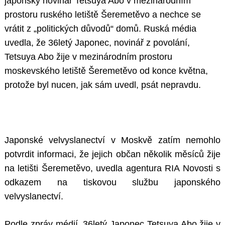
japonský novinář Tetsuya Abo v mezinárodním
prostoru ruského letiště Šeremetěvo a nechce se
vrátit z „politických důvodů“ domů. Ruská média
uvedla, že 36letý Japonec, novinář z povolání,
Tetsuya Abo žije v mezinárodním prostoru
moskevského letiště Šeremetěvo od konce května,
protože byl nucen, jak sám uvedl, psát nepravdu.
Japonské velvyslanectví v Moskvě zatím nemohlo
potvrdit informaci, že jejich občan několik měsíců žije
na letišti Šeremetěvo, uvedla agentura RIA Novosti s
odkazem na tiskovou službu japonského
velvyslanectví.
Podle zpráv médií, 36letý Japonec Tetsuya Abo žije v