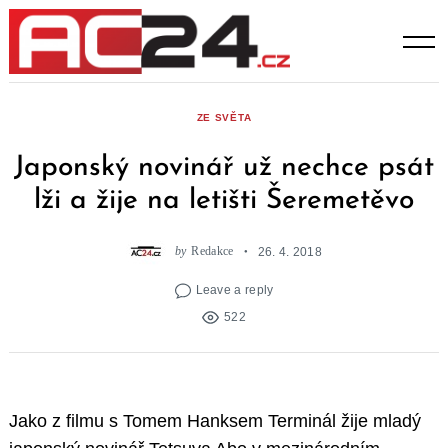
Skip
to
content
ZE SVĚTA
Japonský novinář už nechce psát
lži a žije na letišti Šeremetěvo
by
Redakce
26. 4. 2018
Leave a reply
522
Jako z filmu s Tomem Hanksem Terminál žije mladý