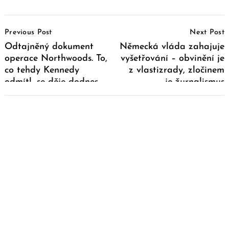
Post
Previous Post
Next Post
Navigation
Odtajněný dokument
Německá vláda zahajuje
operace Northwoods. To,
vyšetřování – obvinění je
co tehdy Kennedy
z vlastizrady, zločinem
odmítl, se děje dodnes
je žurnalismus