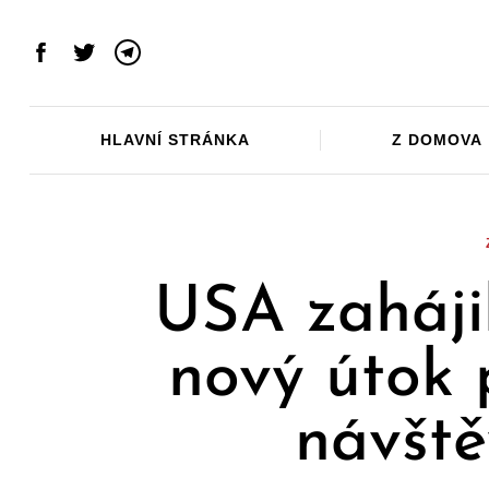
Skip
to
Facebook
Twitter
Telegram
content
HLAVNÍ STRÁNKA
Z DOMOVA
USA zaháji
nový útok 
návště