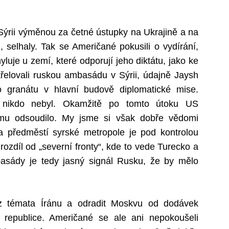
ýrii výměnou za četné ústupky na Ukrajině a na
 selhaly. Tak se Američané pokusili o vydírání,
yluje u zemí, které odporují jeho diktátu, jako ke
střelovali ruskou ambasádu v Sýrii, údajně Jaysh
o granátu v hlavní budově diplomatické mise.
zí nikdo nebyl. Okamžitě po tomto útoku US
rismu odsoudilo. My jsme si však dobře vědomi
í na předměstí syrské metropole je pod kontrolou
ozdíl od „severní fronty“, kde to vede Turecko a
asády je tedy jasný signál Rusku, že by mělo
 z témata Íránu a odradit Moskvu od dodávek
 republice. Američané se ale ani nepokoušeli