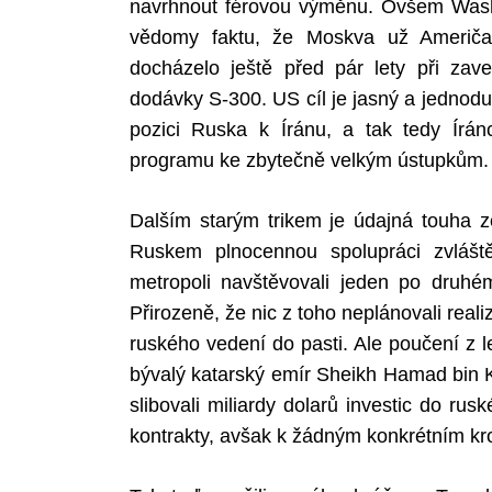
navrhnout férovou výměnu. Ovšem Washi
vědomy faktu, že Moskva už Američa
docházelo ještě před pár lety při zav
dodávky S-300. US cíl je jasný a jednodu
pozici Ruska k Íránu, a tak tedy Írán
programu ke zbytečně velkým ústupkům.
Dalším starým trikem je údajná touha
Ruskem plnocennou spolupráci zvláště
metropoli navštěvovali jeden po druhém
Přirozeně, že nic z toho neplánovali reali
ruského vedení do pasti. Ale poučení z l
bývalý katarský emír Sheikh Hamad bin K
slibovali miliardy dolarů investic do ru
kontrakty, avšak k žádným konkrétním kr