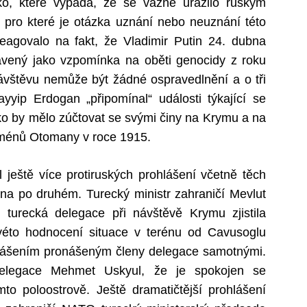
ko, které vypadá, že se vážně urazilo ruským
pro které je otázka uznání nebo neuznání této
reagovalo na fakt, že Vladimir Putin 24. dubna
tavený jako vzpomínka na oběti genocidy z roku
o návštěvu nemůže být žádné ospravedlnění a o tři
yyip Erdogan „připomínal“ události týkající se
ko by mělo zúčtovat se svými činy na Krymu a na
rménů Otomany v roce 1915.
ještě více protiruských prohlášení včetně těch
edna po druhém. Turecký ministr zahraničí Mevlut
 turecká delegace při návštěvě Krymu zjistila
ovéto hodnocení situace v terénu od Cavusoglu
ohlášením pronášeným členy delegace samotnými.
 delegace Mehmet Uskyul, že je spokojen se
o poloostrově. Ještě dramatičtější prohlášení