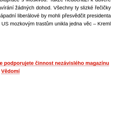
avírání žádných dohod. Všechny ty slizké řečičky
-Západní liberálové by mohli přesvědčit presidenta
le US mozkovým trastům unikla jedna věc – Kreml
 že podporujete činnost nezávislého magazínu
Vědomí