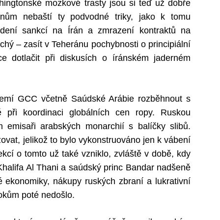
ngtonské mozkové trasty jsou si teď už dobře
nům nebaští ty podvodné triky, jako k tomu
edení sankcí na Írán a zmrazení kontraktů na
chý – zasít v Teheránu pochybnosti o principiální
ce dotlačit při diskusích o íránském jaderném
 zemí GCC včetně Saúdské Arábie rozběhnout s
 při koordinaci globálních cen ropy. Ruskou
 emisaři arabských monarchií s balíčky slibů.
zovat, jelikož to bylo vykonstruováno jen k vábení
ekcí o tomto už také vzniklo, zvláště v době, kdy
halifa Al Thani a saúdský princ Bandar nadšeně
ské ekonomiky, nákupy ruských zbraní a lukrativní
okům poté nedošlo.