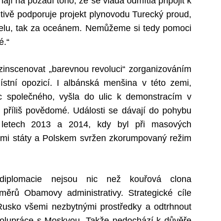
ají na pozadí toho, že se vláda odmítla připojit k
htivě podporuje projekt plynovodu Turecký proud,
uselu, tak za oceánem. Nemůžeme si tedy pomoci
é.“
zinscenovat „barevnou revoluci“ zorganizováním
tní opozicí. I albánská menšina v této zemi,
 společného, vyšla do ulic k demonstracím v
 příliš povědomé. Události se dávají do pohybu
letech 2013 a 2014, kdy byl při masových
mi státy a Polskem svržen zkorumpovaný režim
diplomacie nejsou nic než kouřová clona
měrů Obamovy administrativy. Strategické cíle
 Rusko všemi nezbytnými prostředky a odtrhnout
spolupráce s Moskvou. Takže nedochází k důvěře