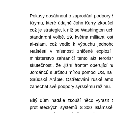
Pokusy dosáhnout o zaprodání podpory S
Krymu, které údajně John Kerry zkoušel,
což je strategie, k níž se Washington uch
standardní volbě. 19. května militanti o
al-Islam, což vedlo k výbuchu jednoh
Naštěstí v místnosti zničené explo
ministerstvo zahraničí tento akt tero
skutečnosti, že „jižní fronta“ operujíc
Jordánců s určitou mírou pomoci US, na r
Saúdská Arábie. Ostřelování ruské amb
zanechat své podpory syrskému režimu.
Bílý dům nadále zkouší něco vyrazit
protileteckých systémů S-300 Islámské