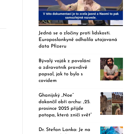
Jedná se o zločiny proti lidskosti.
Europoslankyně odhalila utajovaná
data Pfizeru
Bývalý voják z povolání
a zdravotník pravdivě
popsal, jak to bylo s
covidem
Ghanijský „Noe“
dokončil obří archu: „25.
prosince 2025 přijde
potopa, která zničí svět“
Dr. Stefan Lanka: Je na