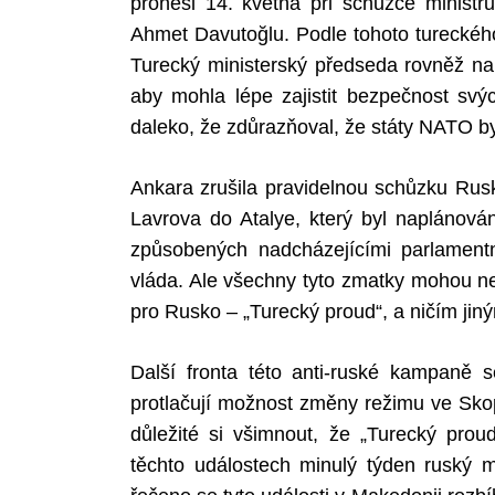
pronesl 14. května při schůzce ministr
Ahmet Davutoğlu. Podle tohoto tureckého 
Turecký ministerský předseda rovněž na
aby mohla lépe zajistit bezpečnost svýc
daleko, že zdůrazňoval, že státy NATO 
Ankara zrušila pravidelnou schůzku Rusk
Lavrova do Atalye, který byl naplánová
způsobených nadcházejícími parlament
vláda. Ale všechny tyto zmatky mohou neg
pro Rusko – „Turecký proud“, a ničím jiný
Další fronta této anti-ruské kampaně s
protlačují možnost změny režimu ve Skop
důležité si všimnout, že „Turecký pr
těchto událostech minulý týden ruský mi