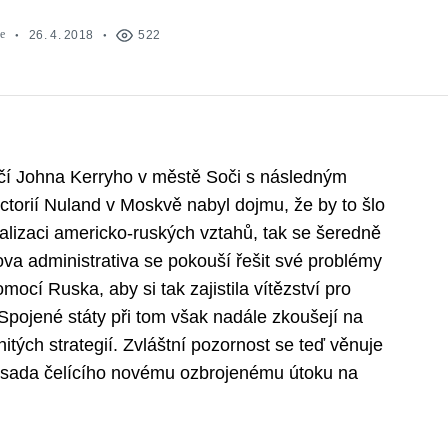
e
26. 4. 2018
522
čí Johna Kerryho v městě Soči s následným
torií Nuland v Moskvě nabyl dojmu, že by to šlo
alizaci americko-ruských vztahů, tak se šeredně
va administrativa se pokouší řešit své problémy
ocí Ruska, aby si tak zajistila vítězství pro
 Spojené státy při tom však nadále zkoušejí na
tých strategií. Zvláštní pozornost se teď věnuje
ssada čelícího novému ozbrojenému útoku na