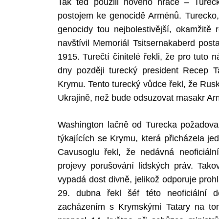
Tak teď použili nového hráče – Turec
postojem ke genocidě Arménů. Turecko, 
genocidy tou nejbolestivější, okamžitě 
navštívil Memoriál Tsitsernakaberd pos
Search
for:
1915. Turečtí činitelé řekli, že pro tut
dny později turecký president Recep Ta
Krymu. Tento turecký vůdce řekl, že Rus
Ukrajině, než bude odsuzovat masakr A
Washington lačně od Turecka požadoval 
týkajících se Krymu, která přicházela j
Cavusoglu řekl, že nedávná neoficiální
projevy porušování lidských práv. Tak
vypadá dost divně, jelikož odporuje pr
29. dubna řekl šéf této neoficiální
zacházením s Krymskými Tatary na tomt