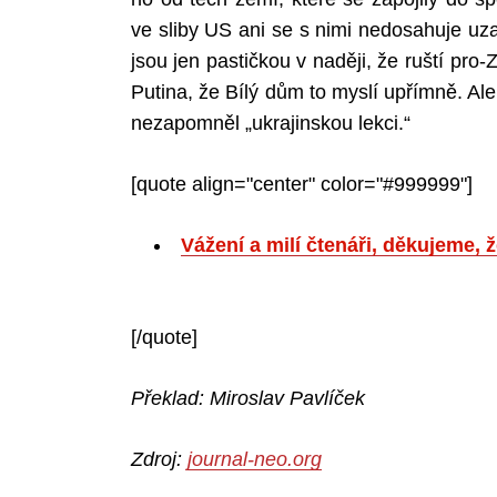
ve sliby US ani se s nimi nedosahuje uz
jsou jen pastičkou v naději, že ruští pro
Putina, že Bílý dům to myslí upřímně. A
nezapomněl „ukrajinskou lekci.“
[quote align="center" color="#999999"]
Vážení a milí čtenáři, děkujeme,
[/quote]
Překlad: Miroslav Pavlíček
Zdroj:
journal-neo.org