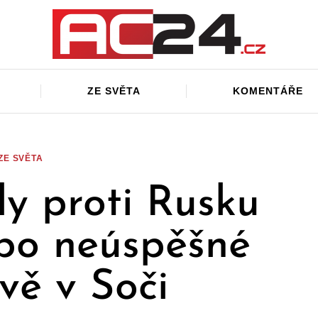
ZE SVĚTA
KOMENTÁŘE
ZE SVĚTA
ly proti Rusku
po neúspěšné
vě v Soči