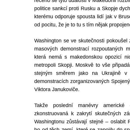
řečeno se tyto události v Makedonii rozbíh
politice sankcí proti Rusku a Skopje dyc
kterému odporuje spousta lidí jak v Br
od pocitu, že je to tu s tím nějak propojen
Washington se ve skutečnosti pokoušel 
masových demonstrací rozpoutaných mís
která nemá s makedonskou opozicí nic
metropoli Skopji. Moskvě to vše připadá
stejným směrem jako na Ukrajině v 
demonstracích zorganizovaných Spojený
Viktora Janukoviče.
Takže poslední manévry americké 
zkonstruovaná k zakrytí skutečných zá
Washingtonu zůstávají stejné – oslabit
ho od těch zemí, které se zapojily do 