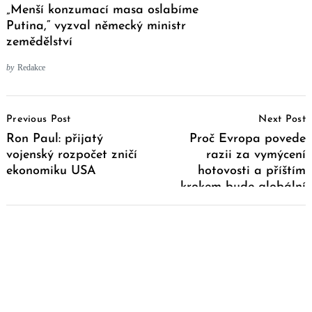
„Menší konzumací masa oslabíme
Putina,“ vyzval německý ministr
zemědělství
by
Redakce
Post
Previous Post
Next Post
Navigation
Ron Paul: přijatý
Proč Evropa povede
vojenský rozpočet zničí
razii za vymýcení
ekonomiku USA
hotovosti a příštím
krokem bude globální
zhroucení