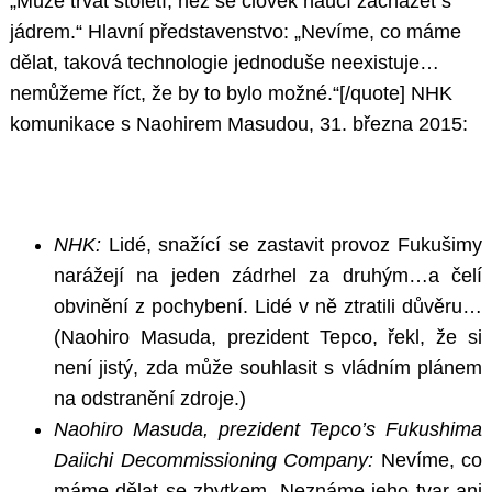
„Může trvat století, než se člověk naučí zacházet s
jádrem.“ Hlavní představenstvo: „Nevíme, co máme
dělat, taková technologie jednoduše neexistuje…
nemůžeme říct, že by to bylo možné.“[/quote] NHK
komunikace s Naohirem Masudou, 31. března 2015:
NHK:
Lidé, snažící se zastavit provoz Fukušimy
narážejí na jeden zádrhel za druhým…a čelí
obvinění z pochybení. Lidé v ně ztratili důvěru…
(Naohiro Masuda, prezident Tepco, řekl, že si
není jistý, zda může souhlasit s vládním plánem
na odstranění zdroje.)
Naohiro Masuda, prezident Tepco’s Fukushima
Daiichi Decommissioning Company:
Nevíme, co
máme dělat se zbytkem. Neznáme jeho tvar ani