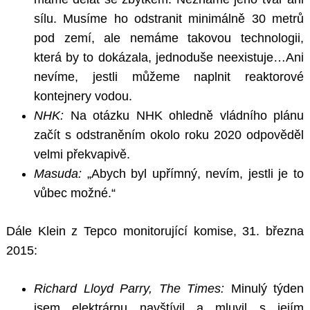
sílu. Musíme ho odstranit minimálně 30 metrů
pod zemí, ale nemáme takovou technologii,
která by to dokázala, jednoduše neexistuje…Ani
nevíme, jestli můžeme naplnit reaktorové
kontejnery vodou.
NHK:
Na otázku NHK ohledně vládního plánu
začít s odstraněním okolo roku 2020 odpověděl
velmi překvapivě.
Masuda:
„Abych byl upřímný, nevím, jestli je to
vůbec možné.“
Dále Klein z Tepco monitorující komise, 31. března
2015:
Richard Lloyd Parry, The Times:
Minulý týden
jsem elektrárnu navštívil a mluvil s jejím