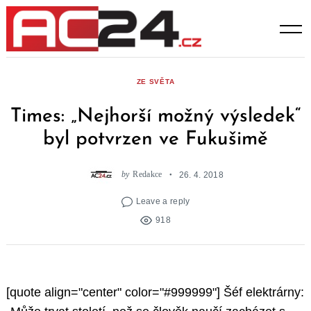
Skip
to
content
ZE SVĚTA
Times: „Nejhorší možný výsledek“
byl potvrzen ve Fukušimě
by
Redakce
26. 4. 2018
Leave a reply
918
[quote align="center" color="#999999"] Šéf elektrárny: