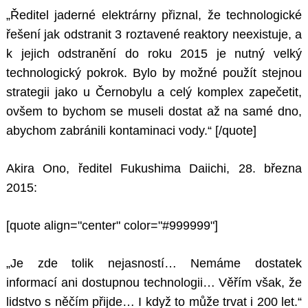
„Ředitel jaderné elektrárny přiznal, že technologické
řešení jak odstranit 3 roztavené reaktory neexistuje, a
k jejich odstranění do roku 2015 je nutný velký
technologický pokrok. Bylo by možné použít stejnou
strategii jako u Černobylu a celý komplex zapečetit,
ovšem to bychom se museli dostat až na samé dno,
abychom zabránili kontaminaci vody.“
[/quote]
Akira Ono, ředitel Fukushima Daiichi, 28. března
2015:
[quote align="center" color="#999999"]
„Je zde tolik nejasností… Nemáme dostatek
informací ani dostupnou technologii… Věřím však, že
lidstvo s něčím přijde… I když to může trvat i 200 let.“