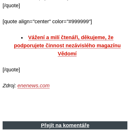
[/quote]
[quote align="center" color="#999999"]
Vážení a milí čtenáři, děkujeme, že
podporujete činnost nezávislého magazínu
Vědomí
[/quote]
Zdroj:
enenews.com
Přejít na komentáře