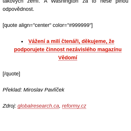
takových zemí. A Washington za to nese plnou
odpovědnost.
[quote align="center" color="#999999"]
Vážení a milí čtenáři, děkujeme, že
podporujete činnost nezávislého magazínu
Vědomí
[/quote]
Překlad: Miroslav Pavlíček
Zdroj:
globalresearch.ca
,
reformy.cz