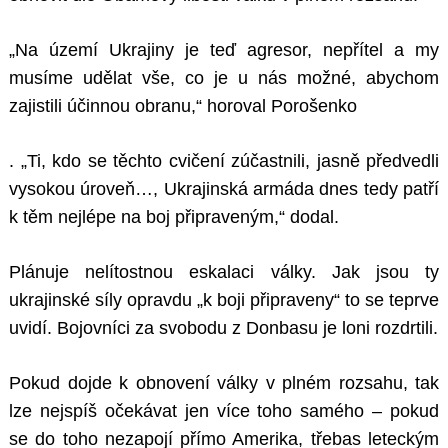
„Na území Ukrajiny je teď agresor, nepřítel a my
musíme udělat vše, co je u nás možné, abychom
zajistili účinnou obranu,“ horoval Porošenko
. „Ti, kdo se těchto cvičení zúčastnili, jasně předvedli
vysokou úroveň…, Ukrajinská armáda dnes tedy patří
k těm nejlépe na boj připraveným,“ dodal.
Plánuje nelítostnou eskalaci války. Jak jsou ty
ukrajinské síly opravdu „k boji připraveny“ to se teprve
uvidí. Bojovníci za svobodu z Donbasu je loni rozdrtili.
Pokud dojde k obnovení války v plném rozsahu, tak
lze nejspíš očekávat jen více toho samého – pokud
se do toho nezapojí přímo Amerika, třebas leteckým