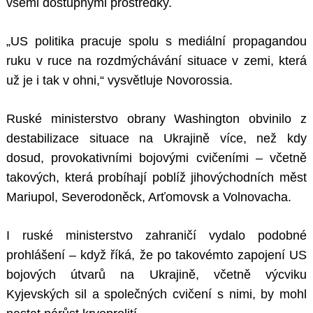
všemi dostupnými prostředky.
„US politika pracuje spolu s mediální propagandou
ruku v ruce na rozdmýchávání situace v zemi, která
už je i tak v ohni,“ vysvětluje Novorossia.
Ruské ministerstvo obrany Washington obvinilo z
destabilizace situace na Ukrajině více, než kdy
dosud, provokativními bojovými cvičeními – včetně
takových, která probíhají poblíž jihovýchodních měst
Mariupol, Severodoněck, Arťomovsk a Volnovacha.
I ruské ministerstvo zahraničí vydalo podobné
prohlášení – když říká, že po takovémto zapojení US
bojových útvarů na Ukrajině, včetně výcviku
Kyjevských sil a společných cvičení s nimi, by mohl