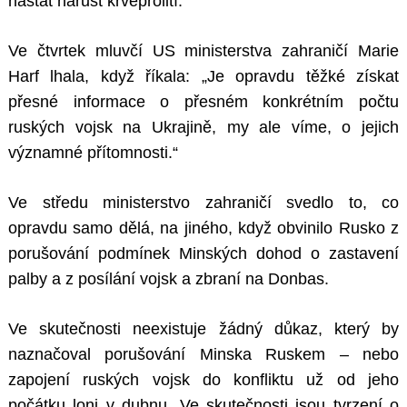
nastat nárůst krveprolití.
Ve čtvrtek mluvčí US ministerstva zahraničí Marie
Harf lhala, když říkala: „Je opravdu těžké získat
přesné informace o přesném konkrétním počtu
ruských vojsk na Ukrajině, my ale víme, o jejich
významné přítomnosti.“
Ve středu ministerstvo zahraničí svedlo to, co
opravdu samo dělá, na jiného, když obvinilo Rusko z
porušování podmínek Minských dohod o zastavení
palby a z posílání vojsk a zbraní na Donbas.
Ve skutečnosti neexistuje žádný důkaz, který by
naznačoval porušování Minska Ruskem – nebo
zapojení ruských vojsk do konfliktu už od jeho
počátku loni v dubnu. Ve skutečnosti jsou tvrzení o