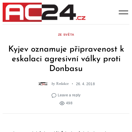
Skip
to
content
ZE SVĚTA
Kyjev oznamuje připravenost k
eskalaci agresivní války proti
Donbasu
by
Redakce
26. 4. 2018
Leave a reply
498