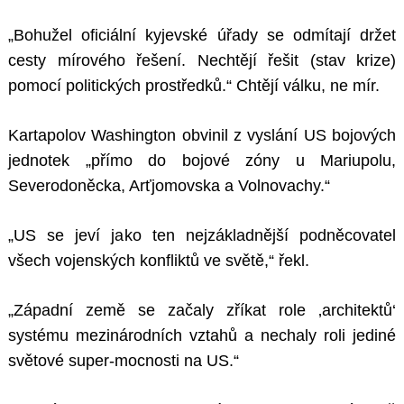
„Bohužel oficiální kyjevské úřady se odmítají držet
cesty mírového řešení. Nechtějí řešit (stav krize)
pomocí politických prostředků.“ Chtějí válku, ne mír.
Kartapolov Washington obvinil z vyslání US bojových
jednotek „přímo do bojové zóny u Mariupolu,
Severodoněcka, Arťjomovska a Volnovachy.“
„US se jeví jako ten nejzákladnější podněcovatel
všech vojenských konfliktů ve světě,“ řekl.
„Západní země se začaly zříkat role ‚architektů‘
systému mezinárodních vztahů a nechaly roli jediné
světové super-mocnosti na US.“