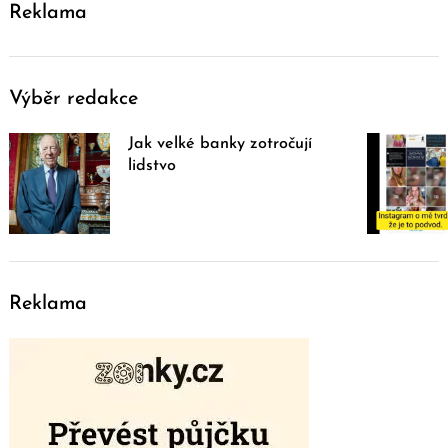
Reklama
Výběr redakce
Jak velké banky zotročují
lidstvo
Reklama