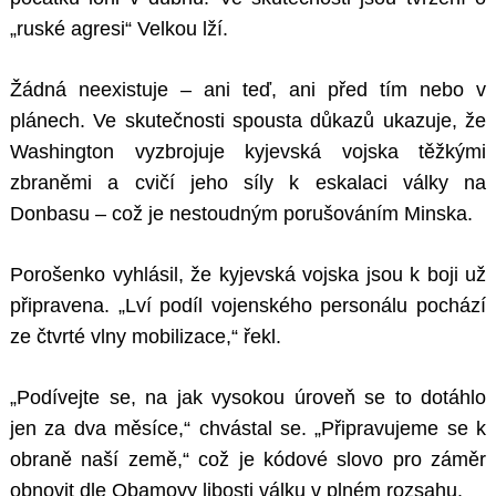
„ruské agresi“ Velkou lží.
Žádná neexistuje – ani teď, ani před tím nebo v
plánech. Ve skutečnosti spousta důkazů ukazuje, že
Washington vyzbrojuje kyjevská vojska těžkými
zbraněmi a cvičí jeho síly k eskalaci války na
Donbasu – což je nestoudným porušováním Minska.
Porošenko vyhlásil, že kyjevská vojska jsou k boji už
připravena. „Lví podíl vojenského personálu pochází
ze čtvrté vlny mobilizace,“ řekl.
„Podívejte se, na jak vysokou úroveň se to dotáhlo
jen za dva měsíce,“ chvástal se. „Připravujeme se k
obraně naší země,“ což je kódové slovo pro záměr
obnovit dle Obamovy libosti válku v plném rozsahu.