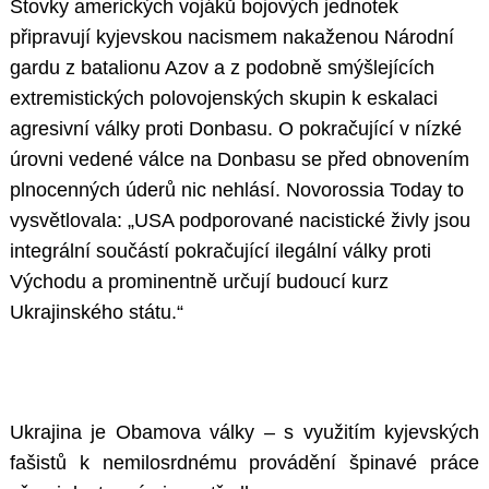
Stovky amerických vojáků bojových jednotek
připravují kyjevskou nacismem nakaženou Národní
gardu z batalionu Azov a z podobně smýšlejících
extremistických polovojenských skupin k eskalaci
agresivní války proti Donbasu. O pokračující v nízké
úrovni vedené válce na Donbasu se před obnovením
plnocenných úderů nic nehlásí. Novorossia Today to
vysvětlovala: „USA podporované nacistické živly jsou
integrální součástí pokračující ilegální války proti
Východu a prominentně určují budoucí kurz
Ukrajinského státu.“
Ukrajina je Obamova války – s využitím kyjevských
fašistů k nemilosrdnému provádění špinavé práce