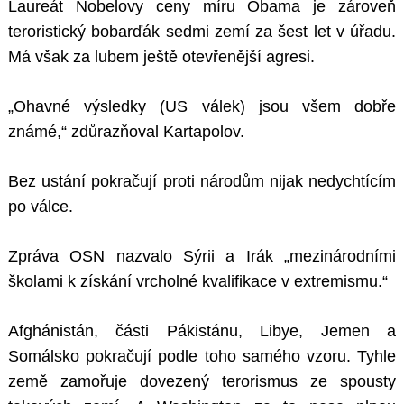
Laureát Nobelovy ceny míru Obama je zároveň
teroristický bobarďák sedmi zemí za šest let v úřadu.
Má však za lubem ještě otevřenější agresi.
„Ohavné výsledky (US válek) jsou všem dobře
známé,“ zdůrazňoval Kartapolov.
Bez ustání pokračují proti národům nijak nedychtícím
po válce.
Zpráva OSN nazvalo Sýrii a Irák „mezinárodními
školami k získání vrcholné kvalifikace v extremismu.“
Afghánistán, části Pákistánu, Libye, Jemen a
Somálsko pokračují podle toho samého vzoru. Tyhle
země zamořuje dovezený terorismus ze spousty