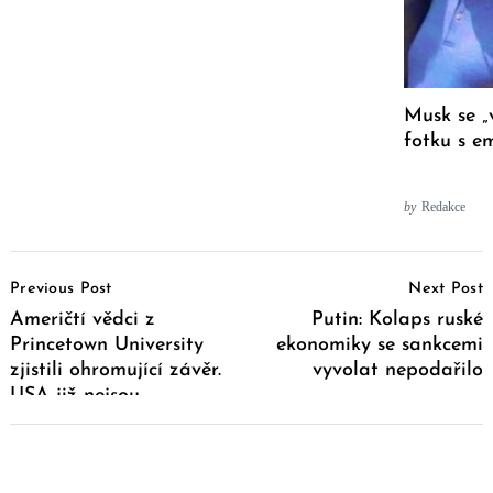
Musk se „
fotku s e
by
Redakce
Post
Previous Post
Next Post
Navigation
Američtí vědci z
Putin: Kolaps ruské
Princetown University
ekonomiky se sankcemi
zjistili ohromující závěr.
vyvolat nepodařilo
USA již nejsou
demokracií