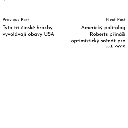
Post
Previous Post
Next Post
Navigation
Tyto tři čínské hrozby
Americký politolog
vyvolávají obavy USA
Roberts přináší
optimistický scénář pro
rok 2015