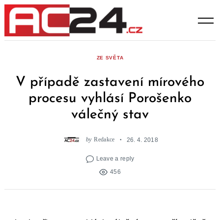
Skip
to
content
ZE SVĚTA
V případě zastavení mírového
procesu vyhlásí Porošenko
válečný stav
by
Redakce
26. 4. 2018
Leave a reply
456