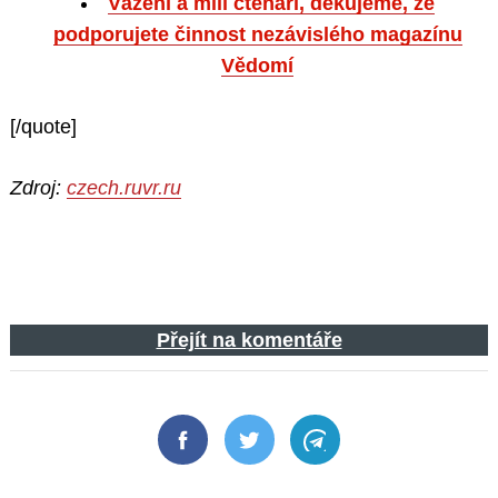
Vážení a milí čtenáři, děkujeme, že
podporujete činnost nezávislého magazínu
Vědomí
[/quote]
Zdroj:
czech.ruvr.ru
Přejít na komentáře
Facebook
Twitter
Telegram