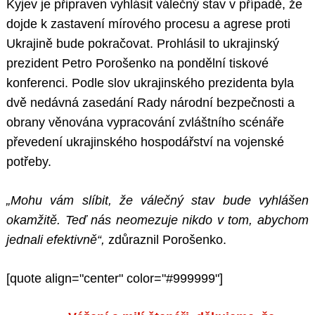
Kyjev je připraven vyhlásit válečný stav v případě, že
dojde k zastavení mírového procesu a agrese proti
Ukrajině bude pokračovat. Prohlásil to ukrajinský
prezident Petro Porošenko na pondělní tiskové
konferenci. Podle slov ukrajinského prezidenta byla
dvě nedávná zasedání Rady národní bezpečnosti a
obrany věnována vypracování zvláštního scénáře
převedení ukrajinského hospodářství na vojenské
potřeby.
„Mohu vám slíbit, že válečný stav bude vyhlášen
okamžitě. Teď nás neomezuje nikdo v tom, abychom
jednali efektivně“,
zdůraznil Porošenko.
[quote align="center" color="#999999"]