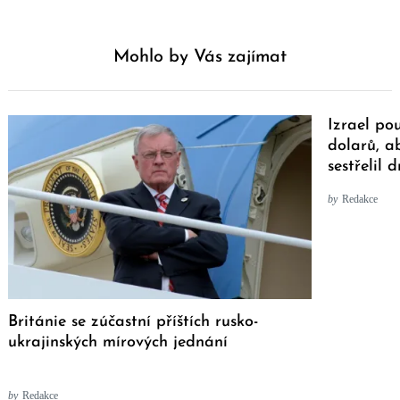
Mohlo by Vás zajímat
Izrael po
dolarů, a
sestřelil 
by
Redakce
Británie se zúčastní příštích rusko-
ukrajinských mírových jednání
by
Redakce